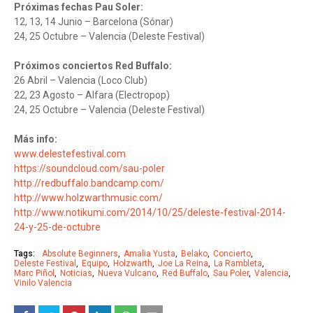
Próximas fechas Pau Soler:
12, 13, 14 Junio – Barcelona (Sónar)
24, 25 Octubre – Valencia (Deleste Festival)
Próximos conciertos Red Buffalo:
26 Abril – Valencia (Loco Club)
22, 23 Agosto – Alfara (Electropop)
24, 25 Octubre – Valencia (Deleste Festival)
Más info:
www.delestefestival.com
https://soundcloud.com/sau-poler
http://redbuffalo.bandcamp.com/
http://www.holzwarthmusic.com/
http://www.notikumi.com/2014/10/25/deleste-festival-2014-
24-y-25-de-octubre
Tags:
Absolute Beginners
Amalia Yusta
Belako
Concierto
Deleste Festival
Equipo
Holzwarth
Joe La Reina
La Rambleta
Marc Piñol
Noticias
Nueva Vulcano
Red Buffalo
Sau Poler
Valencia
Vinilo Valencia