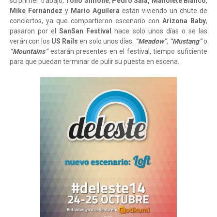
su primer trabajo,
Tono Simone
,
Pedro Sala,
Manolete Blanco
,
Mike Fernández
y
Mario Aguilera
están viviendo un chute de
conciertos, ya que compartieron escenario con
Arizona Baby
,
pasaron por el
SanSan Festival
hace solo unos días o se las
verán con los
US Rails
en solo unos días.
“Meadow”
,
“Mustang”
o
“Mountains”
estarán presentes en el festival, tiempo suficiente
para que puedan terminar de pulir su puesta en escena.