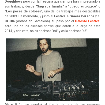
Doughboys
pero con la frescura que siempre han impregnado a
sus trabajos, desde
“Sagrada familia”
a
“Juego entrópico”
o
“Los peces de colores”
, uno de los trabajos más destacables
de 2009. De momento, y junto al
Festival Primera Persona
y el
Cruïlla
(ambos en Barcelona), su paso por el
Deleste Festival
será una de los escasos shows que darán a lo largo de este
2014, y con esto, no os decimos “ná” y os lo decimos “tó”.
Marc Piñol
se pondrá al frente de una de las sesiones