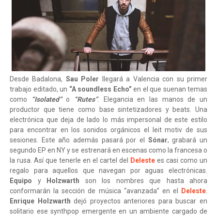
Desde Badalona,
Sau Poler
llegará a Valencia con su primer
trabajo editado, un
“A soundless Echo”
en el que suenan temas
como
“Isolated”
o
“Rutes”
. Elegancia en las manos de un
productor que tiene como base sintetizadores y beats. Una
electrónica que deja de lado lo más impersonal de este estilo
para encontrar en los sonidos orgánicos el leit motiv de sus
sesiones. Este año además pasará por el
Sónar
, grabará un
segundo EP en NY y se estrenará en escenas como la francesa o
la rusa. Así que tenerle en el cartel del
Deleste
es casi como un
regalo para aquellos que navegan por aguas electrónicas.
Equipo
y
Holzwarth
son los nombres que hasta ahora
conformarán la sección de música “avanzada” en el
Deleste
.
Enrique Holzwarth
dejó proyectos anteriores para buscar en
solitario ese synthpop emergente en un ambiente cargado de