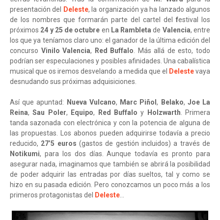
presentación del
Deleste
, la organización ya ha lanzado algunos
de los nombres que formarán parte del cartel del
f
estival los
próximos
24 y 25 de octubre
en
La Rambleta
de
Valencia
, entre
los que ya teníamos claro uno: el ganador de la última edición del
concurso
Vinilo Valencia
,
Red Buffalo
. Más allá de esto, todo
podrían ser especulaciones y posibles afinidades. Una cabalística
musical que os iremos desvelando a medida que el
Deleste
vaya
desnudando sus próximas adquisiciones.
Así que apuntad:
Nueva Vulcano
,
Marc Piñol
,
Belako
,
Joe La
Reina
,
Sau Poler
,
Equipo
,
Red Buffalo
y
Holzwarth
. Primera
tanda sazonada con electrónica y con la potencia de alguna de
las propuestas. Los abonos pueden adquirirse todavía a precio
reducido,
27’5 euros
(gastos de gestión incluidos) a través de
Notikumi
, para los dos días. Aunque todavía es pronto para
asegurar nada, imaginamos que también se abrirá la posibilidad
de poder adquirir las entradas por días sueltos, tal y como se
hizo en su pasada edición. Pero conozcamos un poco más a los
primeros protagonistas del
Deleste
…