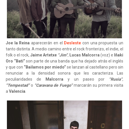
Joe la Reina
aparecerán en el
Desleste
con una propuesta un
tanto distinta. A medio camino entre el rock fronterizo, el indie, el
folk o el rock,
Jaime Artetxe
“Jim”
,
Lucas Malcorra
(voz) e
Iñaki
Oro “Bati”
son parte de una banda que ha dejado atrás el inglés
y que con
“Bailamos por miedo”
se lanzan al castellano pero sin
renunciar a la densidad sonora que les caracteriza. Las
peculiaridades de
Malcorra
y un paseo por
“Rusia”
,
“Tempestad”
o
“Caravana de Fuego”
marcarán su primera visita
a
Valencia
.