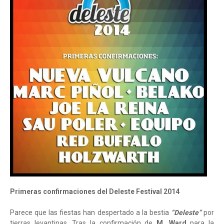
Primeras confirmaciones del Deleste Festival 2014
Parece que las fiestas han despertado a la bestia
“Deleste”
por
tierras levantinas. Tras la confirmación de
M. Ward
para la