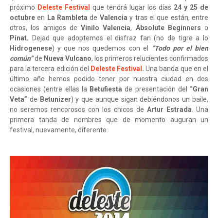
próximo
Deleste Festival
que tendrá lugar los días
24 y 25 de
octubre
en
La Rambleta
de
Valencia
y tras el que están, entre
otros, los amigos de
Vinilo Valencia
,
Absolute Beginners
o
Pinat.
Dejad que adoptemos el disfraz fan (no de tigre a lo
Hidrogenese
) y que nos quedemos con el
“Todo por el bien
común”
de
Nueva Vulcano
, los primeros relucientes confirmados
para la tercera edición del
Deleste Festival
.
Una banda que en el
último año hemos podido tener por nuestra ciudad en dos
ocasiones (entre ellas la
Betufiesta
de presentación del
“Gran
Veta”
de
Betunizer
) y que aunque sigan debiéndonos un baile,
no seremos rencorosos con los chicos de
Artur Estrada
. Una
primera tanda de nombres que de momento auguran un
festival, nuevamente, diferente.