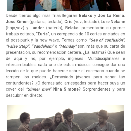
Desde tierras algo más frías llegarán
Belako
y
Joe La Reina.
Josu Ximun
(guitarra, teclado),
Cris
(voz, teclado),
Lore Nekane
(bajo,voz) y
Lander
(batería),
Belako
, presentarán su primer
trabajo editado,
“Eurie”
, un compendio de 10 cortes anclados en
el post-punk y la new wave. Temas como
“Sea of confusión”
,
“False Step”
,
“Vandalism”
o
“Monday”
son, más que su carta de
presentación, su recomendación certera. ¿La lástima? Que sean
de aquí y no, por ejemplo, ingleses. Multidisciplinares e
intercambiables, cada uno de estos músicos consigue dar una
lección de lo que puede hacerse sobre el escenario cuando se
rompen los moldes. ¿Demasiado jóvenes para sonar tan
contundentes? ¿O demasiado arriesgados para hacer suya un
cover del
“Sinner man”
Nina Simone
? Sorprendentes y para
descubrir en directo.