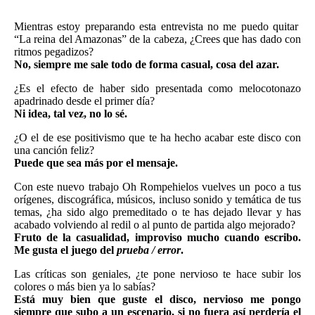
Mientras estoy preparando esta entrevista no me puedo quitar
“La reina del Amazonas” de la cabeza, ¿Crees que has dado con
ritmos pegadizos?
No, siempre me sale todo de forma casual, cosa del azar.
¿Es el efecto de haber sido presentada como melocotonazo
apadrinado desde el primer día?
Ni idea, tal vez, no lo sé.
¿O el de ese positivismo que te ha hecho acabar este disco con
una canción feliz?
Puede que sea más por el mensaje.
Con este nuevo trabajo Oh Rompehielos vuelves un poco a tus
orígenes, discográfica, músicos, incluso sonido y temática de tus
temas, ¿ha sido algo premeditado o te has dejado llevar y has
acabado volviendo al redil o al punto de partida algo mejorado?
Fruto de la casualidad, improviso mucho cuando escribo.
Me gusta el juego del
prueba / error
.
Las críticas son geniales, ¿te pone nervioso te hace subir los
colores o más bien ya lo sabías?
Está muy bien que guste el disco, nervioso me pongo
siempre que subo a un escenario, si no fuera así perdería el