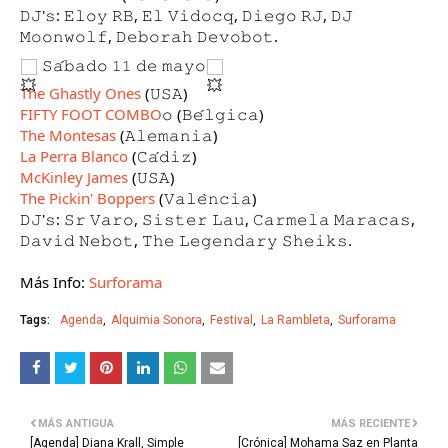
𝙳𝙹'𝚜: 𝙴𝚕𝚘𝚢 𝚁𝙱, 𝙴𝚕 𝚅𝚒𝚍𝚘𝚌𝚚, 𝙳𝚒𝚎𝚐𝚘 𝚁𝙹, 𝙳𝙹
𝙼𝚘𝚘𝚗𝚠𝚘𝚕𝚏, 𝙳𝚎𝚋𝚘𝚛𝚊𝚑 𝙳𝚎𝚟𝚘𝚋𝚘𝚝.
𝚂𝚊́𝚋𝚊𝚍𝚘 𝟷𝟷 𝚍𝚎 𝚖𝚊𝚢𝚘
The Ghastly Ones
(𝚄𝚂𝙰)
FIFTY FOOT COMBO
𝚘 (𝙱𝚎́𝚕𝚐𝚒𝚌𝚊)
The Montesas
(𝙰𝚕𝚎𝚖𝚊𝚗𝚒𝚊)
La Perra Blanco
(𝙲𝚊́𝚍𝚒𝚣)
McKinley James
(𝚄𝚂𝙰)
The Pickin' Boppers
(𝚅𝚊𝚕𝚎̀𝚗𝚌𝚒𝚊)
𝙳𝙹'𝚜: 𝚂𝚛 𝚅𝚊𝚛𝚘, 𝚂𝚒𝚜𝚝𝚎𝚛 𝙻𝚊𝚞, 𝙲𝚊𝚛𝚖𝚎𝚕𝚊 𝙼𝚊𝚛𝚊𝚌𝚊𝚜,
𝙳𝚊𝚟𝚒𝚍 𝙽𝚎𝚋𝚘𝚝, 𝚃𝚑𝚎 𝙻𝚎𝚐𝚎𝚗𝚍𝚊𝚛𝚢 𝚂𝚑𝚎𝚒𝚔𝚜.
Más Info:
Surforama
Tags:
Agenda
Alquimia Sonora
Festival
La Rambleta
Surforama
MÁS ANTIGUA
MÁS RECIENTE
[Agenda] Diana Krall, Simple
[Crónica] Mohama Saz en Planta