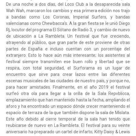
De una noche a dos días, del Loco Club a la desaparecida sala
Wah Wah, marcaron los cambios y esa primera edición nos trajo
a bandas como Los Coronas, Imperial Surfers, y bandas
valencianas como Chewbacca’s. A la gran fiesta se le unió Diego
Rj, locutor del programa El Sótano de Radio 3, y cambio de nuevo
de ubicación a La Rambleta. Un festival que fue creciendo,
atrayendo al público, que gran parte de este proviene de otras
partes de España e incluso cuentan con un porcentaje del
extranjero. Esto lo hace aún más interesante; los asistentes al
festival siempre transmiten ese buen rollo y libertad que se
respira, con total seguridad, el Surforama es un lugar de
encuentro que sirve para crear lazos entre las diferentes
escenas musicales de las ciudades de nuestro país, y porque no,
para hacer amistades. Finalmente, en el año 2019 el festival
surfeó otra ola para llegar a la orilla de la Sala Repvblicca,
emplazamiento que han mantenido hasta la fecha, ampliando el
aforo y ha encontrado un espacio dónde crecer manteniendo el
espacio de terraza de la que también dispone la sala de Mislata.
Este año debido al cierre temporal de la sala han tenido que
reubicarse de nuevo en La Rambleta. El festival para su veinte
aniversario ha preparado un cartel de infarto; Kitty Daisy & Lewis