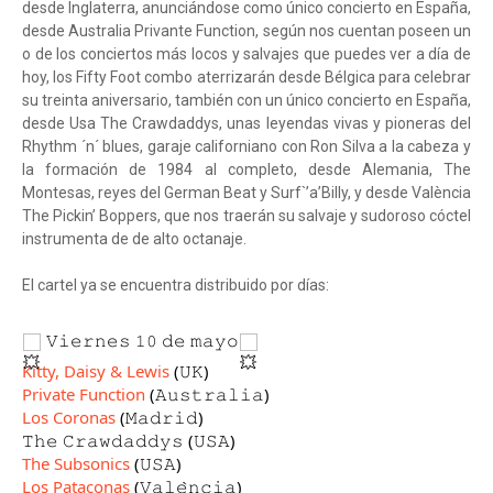
desde Inglaterra, anunciándose como único concierto en España,
desde Australia Privante Function, según nos cuentan poseen un
o de los conciertos más locos y salvajes que puedes ver a día de
hoy, los Fifty Foot combo aterrizarán desde Bélgica para celebrar
su treinta aniversario, también con un único concierto en España,
desde Usa The Crawdaddys, unas leyendas vivas y pioneras del
Rhythm ´n´ blues, garaje californiano con Ron Silva a la cabeza y
la formación de 1984 al completo, desde Alemania, The
Montesas, reyes del German Beat y Surf`’a’Billy, y desde València
The Pickin’ Boppers, que nos traerán su salvaje y sudoroso cóctel
instrumenta de de alto octanaje.
El cartel ya se encuentra distribuido por días:
𝚅𝚒𝚎𝚛𝚗𝚎𝚜 𝟷𝟶 𝚍𝚎 𝚖𝚊𝚢𝚘
Kitty, Daisy & Lewis
(𝚄𝙺)
Private Function
(𝙰𝚞𝚜𝚝𝚛𝚊𝚕𝚒𝚊)
Los Coronas
(𝙼𝚊𝚍𝚛𝚒𝚍)
𝚃𝚑𝚎 𝙲𝚛𝚊𝚠𝚍𝚊𝚍𝚍𝚢𝚜 (𝚄𝚂𝙰)
The Subsonics
(𝚄𝚂𝙰)
Los Pataconas
(𝚅𝚊𝚕𝚎̀𝚗𝚌𝚒𝚊)