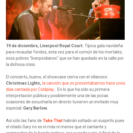
19 de diciembre, Liverpool Royal Court.
Típica gala navideña
para recaudar fondos, esta vez para el común de los mortales,
esos pobres "liverpoolianos" que se han quedado en la calle por
la dichosa crisis.
El concierto, bueno, el showcase cierra con el villancico
Christmas Lights,
la canción que os presentabamos hace unos
días cantada por Coldplay
… En lo que ha sido su primera
interpretación pública y posiblemente una de las pocas
ocasiones de escucharla en directo tuvieron un invitado muy
especial:
Gary Barlow.
Así sólo las fans de
Take That
habrán soltado un suspirito pues
el citado Gary no es ni más ni menos que el cantante y