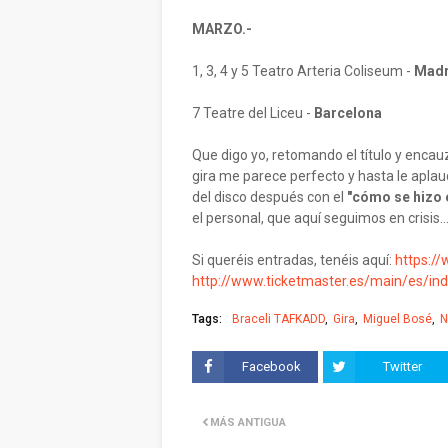
MARZO.-
1, 3, 4 y 5 Teatro Arteria Coliseum -
Madr
7 Teatre del Liceu -
Barcelona
Que digo yo, retomando el título y encauz
gira me parece perfecto y hasta le aplau
del disco después con el
"cómo se hizo 
el personal, que aquí seguimos en crisis..
Si queréis entradas, tenéis aquí:
https:/
http://www.ticketmaster.es/main/es/in
Tags:
Braceli TAFKADD
Gira
Miguel Bosé
N
Facebook
Twitter
MÁS ANTIGUA