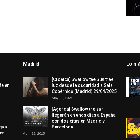
Madrid
Lo má
[Crónica] Swallow the Sun trae
fe en
luz desde la oscuridad a Sala
Copérnico (Madrid) 29/04/2025
May 01, 2025
[Agenda] Swallow the sun
llegarán en unos días a España
s
con dos citas en Madrid y
agua
Barcelona.
res
April 22, 2025