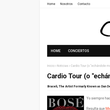
Home
Nosotros
Contacto
HOME
CONCIERTOS
Inicio
Noticias
Cardio Tour (o "echándole mo
Cardio Tour (o "echá
Braceli, The Artist Formarly Known as Dan 
Yo siempre hac
Resulta que
Mi