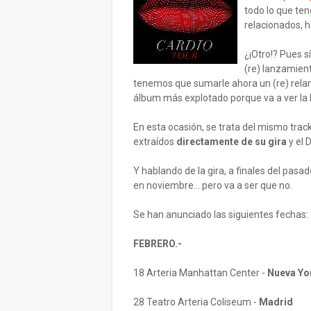
todo lo que ten
relacionados, 
¿¡Otro!? Pues s
(re) lanzamien
tenemos que sumarle ahora un (re) relan
álbum más explotado porque va a ver la lu
En esta ocasión, se trata del mismo trac
extraídos
directamente de su gira
y el 
Y hablando de la gira, a finales del pasa
en noviembre... pero va a ser que no.
Se han anunciado las siguientes fechas:
FEBRERO.-
18 Arteria Manhattan Center -
Nueva Yo
28 Teatro Arteria Coliseum -
Madrid