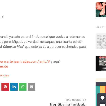
id
July 19,
ando ya esto para el final, que el que vuelva a retomar su
do pero, Miguel, de verdad, no saques una cuarta edición
el
Cómo se hizo
"
que esto ya va a parecer cachondeo para
.
/www.arteriaentradas.com/janto/#
y aquí:
dex.do
oticias
MÁS RECIENTE
Magnètica imantan Madrid.