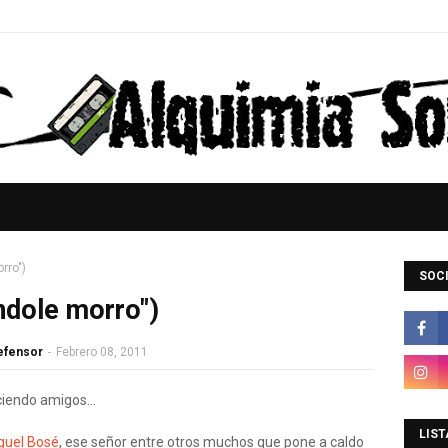
rro")
SOCI
ndole morro")
Defensor
-
Febrero 08, 2011
iendo amigos...
LIST
guel Bosé
, ese señor entre otros muchos que pone a caldo