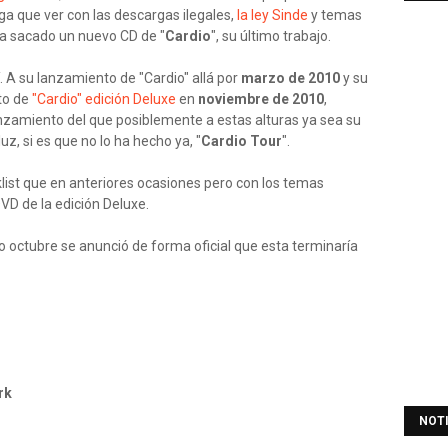
ga que ver con las descargas ilegales,
la ley Sinde
y temas
ha sacado un nuevo CD de "
Cardio
", su último trabajo.
í. A su lanzamiento de "Cardio" allá por
marzo de 2010
y su
to de
"Cardio" edición Deluxe
en
noviembre de 2010
,
zamiento del que posiblemente a estas alturas ya sea su
z, si es que no lo ha hecho ya, "
Cardio Tour
".
klist que en anteriores ocasiones pero con los temas
DVD de la edición Deluxe.
do octubre se anunció de forma oficial que esta terminaría
rk
NOT