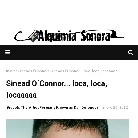
Inicio
Sinead O´Connor
Sinead O´Connor... loca, loca, locaaaaa
Sinead O´Connor... loca, loca,
locaaaaa
Braceli, The Artist Formarly Known as Dan Defensor
-
Enero 20, 2012