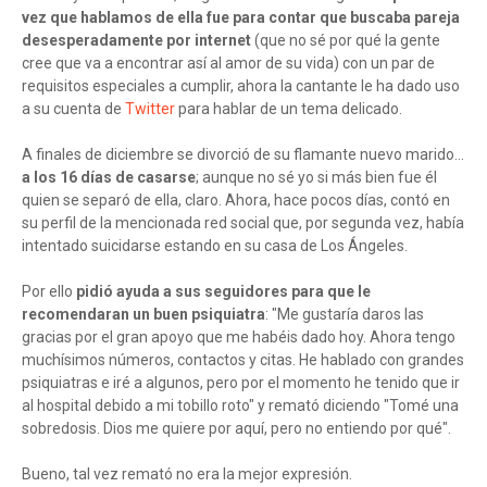
vez que hablamos de ella fue para contar que buscaba pareja
desesperadamente por internet
(que no sé por qué la gente
cree que va a encontrar así al amor de su vida) con un par de
requisitos especiales a cumplir, ahora la cantante le ha dado uso
a su cuenta de
Twitter
para hablar de un tema delicado.
A finales de diciembre se divorció de su flamante nuevo marido...
a los 16 días de casarse
; aunque no sé yo si más bien fue él
quien se separó de ella, claro. Ahora, hace pocos días, contó en
su perfil de la mencionada red social que, por segunda vez, había
intentado suicidarse estando en su casa de Los Ángeles.
Por ello
pidió ayuda a sus seguidores para que le
recomendaran un buen psiquiatra
: "Me gustaría daros las
gracias por el gran apoyo que me habéis dado hoy. Ahora tengo
muchísimos números, contactos y citas. He hablado con grandes
psiquiatras e iré a algunos, pero por el momento he tenido que ir
al hospital debido a mi tobillo roto" y remató diciendo "Tomé una
sobredosis. Dios me quiere por aquí, pero no entiendo por qué".
Bueno, tal vez remató no era la mejor expresión.