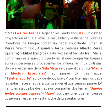
Y tras
La Gran Alianza
llegaban los madrileños
Izal
, un curioso
proyecto en el que el azar, la casualidad y la Bienal de Jóvenes
Creadores de Europa cobran un papel importante.
Emanuel
Pérez
“Gato”
(bajo),
Alejandro Jordá
(batería),
Alberto Pérez
(guitarra) y
Mikel Izal
(voz), esta vez sin el teclista
Iván Mella
,
conforman este nuevo proyecto en el que comparten bagajes
sonoros personales procedentes de influencias muy distintas.
Sobre el escenario de la
Sala Matisse
desperdigaron su
“Magia
y Efectos Especiales”
, su primer LP tras aquel
“Teletransporte”
, su EP de debut. Ese EP con 6 temas nos daba
las gotas necesarias para comprender el que sería su primer LP.
Tanto es así que los dos trabajos comparten dos temas,
“Sueños
lentos, aviones veloces”
y
“Ajam”
, dos canciones que también se
pusieron en escena en esta noche de presentaciones.