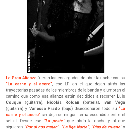
La Gran Alianza
fueron los encargados de abrir la noche con su
“La carne y el acero”
, ese LP en el que dejan atrás las
trayectorias pasadas de los miembros de la banda y alumbran el
camino que como esa alianza están decididos a recorrer.
Luis
Couque
(guitarra),
Nicolás Roldán
(batería),
Iván Vega
(guitarra) y
Vanessa Prado
(bajo) diseccionaron todo su
“La
carne y el acero”
sin dejarse ningún tema escondido entre el
setlist. Desde ese
“La peste”
que abría la noche y al que
siguieron
“Por si nos matan”
,
“La liga Norte”
,
“Días de trueno”
o