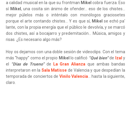
a calidad musical en la que su frontman
Mikel
cobra fuerza. Eso
sí
Mikel
, una cosita sin ánimo de ofender... eso de los chistes...
mejor púlelos más o inténtalo con monólogos graciosetes
porque el arte contando chistes... Y es que sí,
Mikel
se echó pa'
lante, con la propia energía que el público le devolvía, y se marcó
dos chistes, así a bocajarro y predemitación... Música, amigos y
risas. ¿Es necesario algo más?
Hoy os dejamos con una doble sesión de videoclips. Con el tema
más “happy” como el propio
Mikel
lo calificó
“Qué bien”
de
Izal
y
el
“Días de Trueno”
de
La Gran Alianza
que ambas bandas
interpretaron en la
Sala Matisse
de Valencia y que despedían la
temporada de conciertos de
Vinilo Valencia
... hasta la siguiente,
claro.