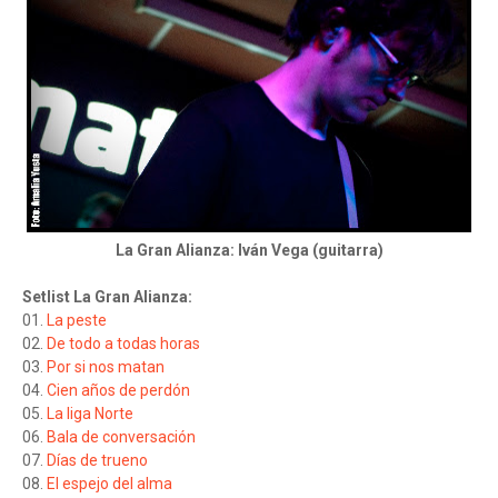
La Gran Alianza: Iván Vega (guitarra)
Setlist La Gran Alianza:
01.
La peste
02.
De todo a todas horas
03.
Por si nos matan
04.
Cien años de perdón
05.
La liga Norte
06.
Bala de conversación
07.
Días de trueno
08.
El espejo del alma