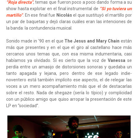
“Roja directa”
, temas que fueron poco a poco dando forma a su
show hasta explotar en el final instrumental de
“Si yo tuviera un
martillo”
. En ese final fue
Nicolás
el que sustituyó el martillo por
un par de baquetas y dejó claras cuáles eran las intenciones de
la banda: la contundencia musical.
Sonido made in '90 en el que
The Jesus and Mary Chain
están
más que presentes y en el que el giro al castellano hace más
cercanos unos temas que, con esa misma indumentaria, casi
habíamos ya olvidado. Sí es cierto que la voz de
Vanessa
se
perdía entre un amasijo de distorsiones sonoras y quedaba un
tanto apagada y lejana, pero dentro de ese legado indie-
noventero está también implícito ese aspecto, el de relegar las
voces a un mero acompañamiento más que el de destacarlas
sobre el resto. Nada de shegaze (sería lo típico) y complicidad
con un público amigo que quiso arropar la presentación de este
LP en “sociedad”.