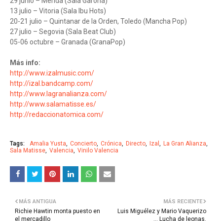
29 junio – Mérida (Sala Garona)
13 julio – Vitoria (Sala Ibu Hots)
20-21 julio – Quintanar de la Orden, Toledo (Mancha Pop)
27 julio – Segovia (Sala Beat Club)
05-06 octubre – Granada (GranaPop)
Más info:
http://www.izalmusic.com/
http://izal.bandcamp.com/
http://www.lagranalianza.com/
http://www.salamatisse.es/
http://redaccionatomica.com/
Tags:
Amalia Yusta
Concierto
Crónica
Directo
Izal
La Gran Alianza
Sala Matisse
Valencia
Vinilo Valencia
MÁS ANTIGUA
MÁS RECIENTE
Richie Hawtin monta puesto en
Luis Miguélez y Mario Vaquerizo
el mercadillo
… Lucha de leonas.