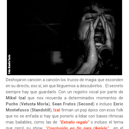
Deshojaron canción a canción los trucos de magia que esconden
en su directo, eso sí, sin que lleguemos a descubrirlos... El secreto
siempre hay que guardarlo. Con un registro vocal por parte de
Mikel Izal
que nos recuerda a determinados momentos de
Pucho
(
Vetusta Morla
),
Sean Frutos
(
Second
) e incluso
Enric
Montefusco
(
Standstill
),
Izal
firman un pop épico con ecos folk
que no se enfada si hay que ponerlo a lidiar con bases rítmicas
mas bailables, como las de
“Extraño regalo”
o incluso el tema
que cerró su show,
“Conclusión en Do para Ukelele”
... en el