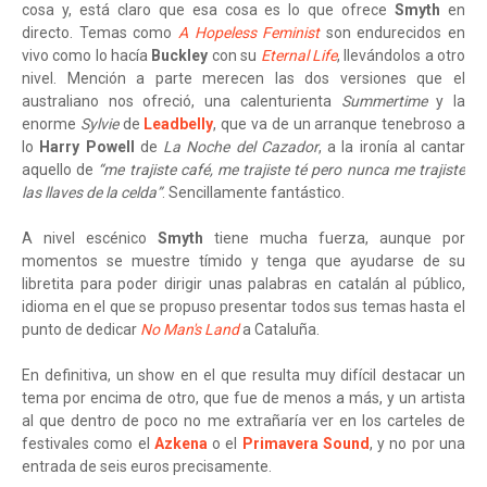
cosa y, está claro que esa cosa es lo que ofrece
Smyth
en
directo. Temas como
A Hopeless Feminist
son endurecidos en
vivo como lo hacía
Buckley
con su
Eternal Life
, llevándolos a otro
nivel. Mención a parte merecen las dos versiones que el
australiano nos ofreció, una calenturienta
Summertime
y la
enorme
Sylvie
de
Leadbelly
, que va de un arranque tenebroso a
lo
Harry Powell
de
La Noche del Cazador
, a la ironía al cantar
aquello de
“me trajiste café, me trajiste té pero nunca me trajiste
las llaves de la celda”
. Sencillamente fantástico.
A nivel escénico
Smyth
tiene mucha fuerza, aunque por
momentos se muestre tímido y tenga que ayudarse de su
libretita para poder dirigir unas palabras en catalán al público,
idioma en el que se propuso presentar todos sus temas hasta el
punto de dedicar
No Man's Land
a Cataluña.
En definitiva, un show en el que resulta muy difícil destacar un
tema por encima de otro, que fue de menos a más, y un artista
al que dentro de poco no me extrañaría ver en los carteles de
festivales como el
Azkena
o el
Primavera Sound
, y no por una
entrada de seis euros precisamente.