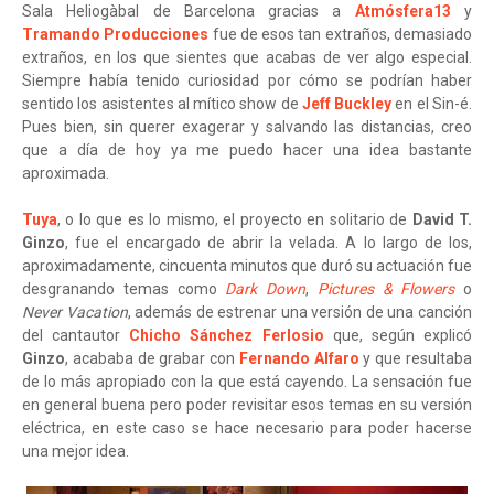
Sala Heliogàbal de Barcelona gracias a
Atmósfera13
y
Tramando Producciones
fue de esos tan extraños, demasiado
extraños, en los que sientes que acabas de ver algo especial.
Siempre había tenido curiosidad por cómo se podrían haber
sentido los asistentes al mítico show de
Jeff Buckley
en el Sin-é.
Pues bien, sin querer exagerar y salvando las distancias, creo
que a día de hoy ya me puedo hacer una idea bastante
aproximada.
Tuya
, o lo que es lo mismo, el proyecto en solitario de
David T.
Ginzo
, fue el encargado de abrir la velada. A lo largo de los,
aproximadamente, cincuenta minutos que duró su actuación fue
desgranando temas como
Dark Down
,
Pictures & Flowers
o
Never Vacation
, además de estrenar una versión de una canción
del cantautor
Chicho Sánchez Ferlosio
que, según explicó
Ginzo
, acababa de grabar con
Fernando Alfaro
y que resultaba
de lo más apropiado con la que está cayendo. La sensación fue
en general buena pero poder revisitar esos temas en su versión
eléctrica, en este caso se hace necesario para poder hacerse
una mejor idea.