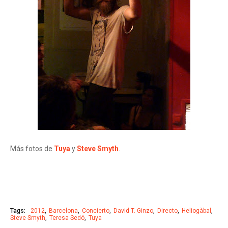
Más fotos de
Tuya
y
Steve Smyth
.
Tags:
2012
Barcelona
Concierto
David T. Ginzo
Directo
Heliogàbal
Steve Smyth
Teresa Sedó
Tuya