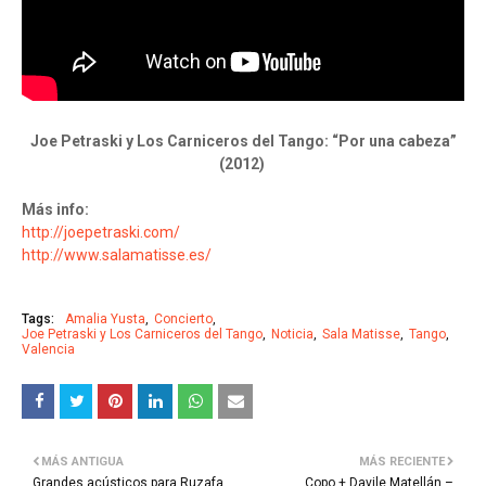
Joe Petraski y Los Carniceros del Tango: “Por una cabeza”
(2012)
Más info:
http://joepetraski.com/
http://www.salamatisse.es/
Tags:
Amalia Yusta
Concierto
Joe Petraski y Los Carniceros del Tango
Noticia
Sala Matisse
Tango
Valencia
MÁS ANTIGUA
MÁS RECIENTE
Grandes acústicos para Ruzafa
Copo + Davile Matellán –