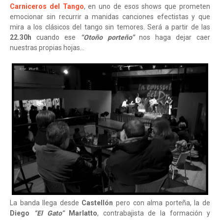
Carniceros del Tango
, en uno de esos shows que prometen
emocionar sin recurrir a manidas canciones efectistas y que
mira a los clásicos del tango sin temores. Será a partir de las
22.30h
cuando ese
“Otoño porteño”
nos haga dejar caer
nuestras propias hojas…
La banda llega desde
Castellón
pero con alma porteña, la de
Diego
“El Gato”
Marlatto
, contrabajista de la formación y