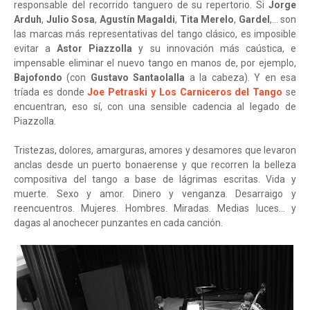
responsable del recorrido tanguero de su repertorio. Si
Jorge
Arduh
,
Julio Sosa
,
Agustín Magaldi
,
Tita Merelo
,
Gardel
,… son
las marcas más representativas del tango clásico, es imposible
evitar a
Astor Piazzolla
y su innovación más caústica, e
impensable eliminar el nuevo tango en manos de, por ejemplo,
Bajofondo
(con
Gustavo Santaolalla
a la cabeza). Y en esa
tríada es donde
Joe Petraski y Los Carniceros del Tango
se
encuentran, eso sí, con una sensible cadencia al legado de
Piazzolla.
Tristezas, dolores, amarguras, amores y desamores que levaron
anclas desde un puerto bonaerense y que recorren la belleza
compositiva del tango a base de lágrimas escritas. Vida y
muerte. Sexo y amor. Dinero y venganza. Desarraigo y
reencuentros. Mujeres. Hombres. Miradas. Medias luces… y
dagas al anochecer punzantes en cada canción.