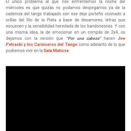
El único problema al que nos enfrentemos la noche del
miércoles es que quizás no podamos despegarnos ya de la
cadencia del tango trabajado con ese deje porteño cocinado a
orillas del Río de la Plata a base de desamores, letras que
escuecen y la sensibilidad heredada de los bandoneones. Y con
una misma idea, la de emocionar en un compás de 2x4, os
dejamos con la versión que
“Por una cabeza”
hacen
Joe
Petraski y los Carniceros del Tango
como adelanto de lo que
podremos vivir en la
Sala Matisse
.