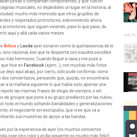
ocaban juntas o compartían componentes, y que fueron
páginas musicales, no dejándoles un lugar en la historia, al
 ciudad, mucho más merecido que otros grupillos de
andes y respetados promotores, sobreviviendo ahora
s promotores, que siguen viviendo, pase lo que pase, de
to aquí y allá cada varios meses.
July 19,
ue
Ártico
y
Lauda
ayer sonaron como la quintaesencia de lo
, sino nacional, ése que te despierta con inaudita sencillez
ntos más hermosos. Cuando llegué a casa y me puse a
 que hice en
Facebook
(ejem...), con muchas más fotos
ue dejo aquí abajo, por cierto, sólo pude confirmar, como
 dos conciertazos, pensando que, quizás, no encontraría
sar a la mañana siguiente lo que había visto apenas una
repetir las mismas frases de elogio de siempre, o sin
mo de groupie que pone a su grupo predilecto por las nubes,
 con todo el mundo soltando banalidades y generalizaciones
ente, el negociante sin escrúpulos, que cree que va a
cerbando sus muestras de apoyo a las bandas.
do por la experiencia de ayer (no muchos conciertos
ida coge otro color y el día siguiente es mucho más feliz),