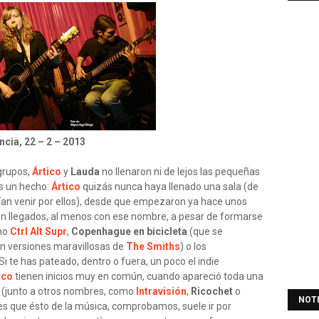
ncia, 22 – 2 – 2013
 grupos,
Ártico
y
Lauda
no llenaron ni de lejos las pequeñas
es un hecho:
Ártico
quizás nunca haya llenado una sala (de
cían venir por ellos), desde que empezaron ya hace unos
én llegados, al menos con ese nombre, a pesar de formarse
mo
Ctrl Alt Supr
,
Copenhague en bicicleta
(que se
n versiones maravillosas de
The Smiths
) o los
 Si te has pateado, dentro o fuera, un poco el indie
ico
tienen inicios muy en común, cuando apareció toda una
o (junto a otros nombres, como
Intravisión
,
Ricochet
o
NOT
es que ésto de la música, comprobamos, suele ir por