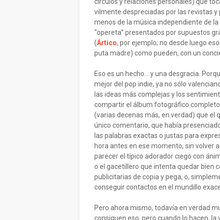
círculos y relaciones personales) que t
vilmente despreciadas por las revistas y 
menos de la música independiente de la
“opereta” presentados por supuestos gr
(
Ártico
, por ejemplo; no desde luego eso
puta madre) como pueden, con un concier
Eso es un hecho... y una desgracia. Porq
mejor del pop indie, ya no sólo valenciano
las ideas más complejas y los sentimie
compartir el álbum fotográfico completo
(varias decenas más, en verdad) que el q
único comentario, que había presenciado
las palabras exactas o justas para expre
hora antes en ese momento, sin volver a 
parecer el típico adorador ciego con áni
o el gacetillero que intenta quedar bien
publicitarias de copia y pega, o, simplem
conseguir contactos en el mundillo exa
Pero ahora mismo, todavía en verdad mu
consiguen eso, pero cuando lo hacen, la v