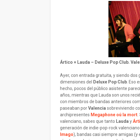
Ártico + Lauda – Deluxe Pop Club. Vale
Ayer, con entrada gratuita, y siendo dos
dimensiones del
Deluxe Pop Club
. Eso 
hecho, pocos del público asistente pare
años, mientras que Lauda son unos reci
con miembros de bandas anteriores co
paseaban por
Valencia
sobreviviendo co
archipresentes
Megaphone oú la mort
.
valenciano, sabes que tanto
Lauda
y
Árt
generación de indie-pop-rock valencian
Imago
), bandas casi siempre amigas (y 