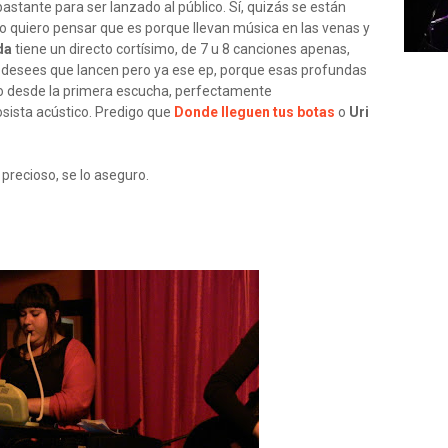
a bastante para ser lanzado al público. Sí, quizás se están
ero quiero pensar que es porque llevan música en las venas y
da
tiene un directo cortísimo, de 7 u 8 canciones apenas,
 desees que lancen pero ya ese ep, porque esas profundas
ro desde la primera escucha, perfectamente
osista acústico. Predigo que
Donde lleguen tus botas
o
Uri
 precioso, se lo aseguro.