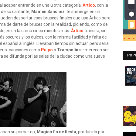
al acabar entrando en una u otra categoría:
Ártico
, con la
z de su cantante,
Mamen Sánchez
, te sumerge en un
pueden despertar esos bruscos finales que usa Ártico para
ma de darte de bruces con la realidad, pidiendo, como de
 dejen en la cama cinco minutos más.
Ártico
transita, sin
s oscuros y los dulces, con la misma facilidad y falta de
l español al inglés. Llevaban tiempo sin actuar, pero sería
cerlo: canciones como
Pulpo
o
Trampolín
se merecen ser
POP
ra se difunda por las salas de la ciudad como una suave
taban su primer ep,
Mágico fin de fiesta
, producido por