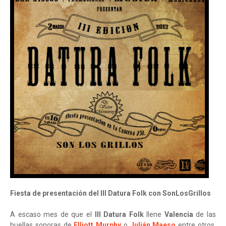
Fiesta de presentación del III Datura Folk con SonLosGrillos
A escaso mes de que el
III Datura Folk
llene
Valencia
de las
huellas sonoras de
Elliott Murphy
o
Julián Maeso
entre otros,