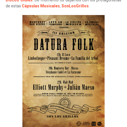
Discos Oldies
. De momento os dejamos con los protagonistas
de estas
Cápsulas Musicales
,
SonLosGrillos
.