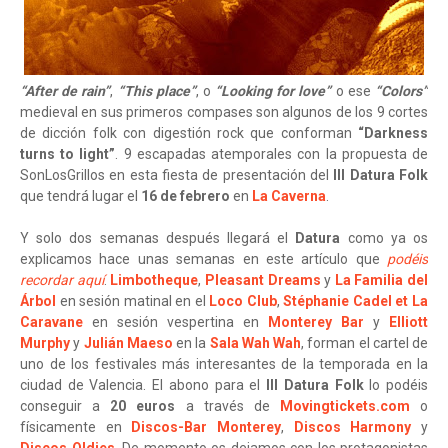
“After de rain”
,
“This place”
, o
“Looking for love”
o ese
“Colors”
medieval en sus primeros compases son algunos de los 9 cortes
de dicción folk con digestión rock que conforman
“Darkness
turns to light”
. 9 escapadas atemporales con la propuesta de
SonLosGrillos en esta fiesta de presentación del
III Datura Folk
que tendrá lugar el
16 de febrero
en
La Caverna
.
Y solo dos semanas después llegará el
Datura
como ya os
explicamos hace unas semanas en este artículo que
podéis
recordar aquí
.
Limbotheque
,
Pleasant Dreams
y
La Familia del
Árbol
en sesión matinal en el
Loco Club
,
Stéphanie Cadel et La
Caravane
en sesión vespertina en
Monterey Bar
y
Elliott
Murphy
y
Julián Maeso
en la
Sala Wah Wah
, forman el cartel de
uno de los festivales más interesantes de la temporada en la
ciudad de Valencia. El abono para el
III Datura Folk
lo podéis
conseguir a
20 euros
a través de
Movingtickets.com
o
físicamente en
Discos-Bar Monterey
,
Discos Harmony
y