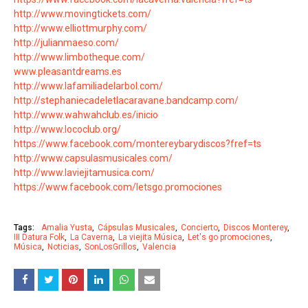
http://www.movingtickets.com/
http://www.elliottmurphy.com/
http://julianmaeso.com/
http://www.limbotheque.com/
www.pleasantdreams.es
http://www.lafamiliadelarbol.com/
http://stephaniecadeletlacaravane.bandcamp.com/
http://www.wahwahclub.es/inicio
http://www.lococlub.org/
https://www.facebook.com/montereybarydiscos?fref=ts
http://www.capsulasmusicales.com/
http://www.laviejitamusica.com/
https://www.facebook.com/letsgo.promociones
Tags:
Amalia Yusta
Cápsulas Musicales
Concierto
Discos Monterey
III Datura Folk
La Caverna
La viejita Música
Let's go promociones
Música
Noticias
SonLosGrillos
Valencia