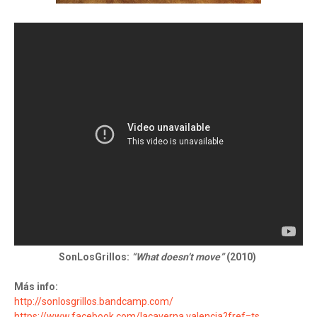
SonLosGrillos:
“What doesn’t move”
(2010)
Más info:
http://sonlosgrillos.bandcamp.com/
https://www.facebook.com/lacaverna.valencia?fref=ts