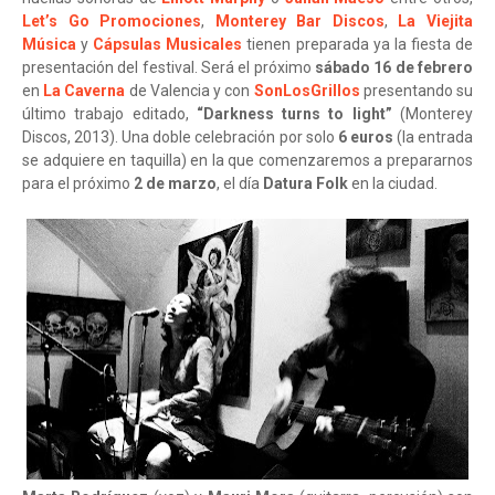
Let’s Go Promociones
,
Monterey Bar Discos
,
La Viejita
Música
y
Cápsulas Musicales
tienen preparada ya la fiesta de
presentación del festival. Será el próximo
sábado 16 de febrero
en
La Caverna
de Valencia y con
SonLosGrillos
presentando su
último trabajo editado,
“Darkness turns to light”
(Monterey
Discos, 2013). Una doble celebración por solo
6 euros
(la entrada
se adquiere en taquilla) en la que comenzaremos a prepararnos
para el próximo
2 de marzo
, el día
Datura Folk
en la ciudad.