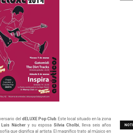
versario del
dELUXE Pop Club
. Este local situado en la zona
r
Luis Nácher
y su esposa
Silvia Cholbi
, lleva seis años
NOT
ofía que dignifica al artista. El magnífico trato al músico en