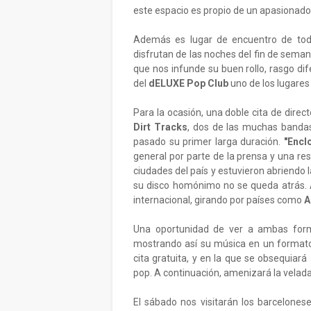
este espacio es propio de un apasionad
Además es lugar de encuentro de todo
disfrutan de las noches del fin de seman
que nos infunde su buen rollo, rasgo dif
del
dELUXE
Pop Club
uno de los lugares 
Para la ocasión, una doble cita de direc
Dirt Tracks
, dos de las muchas bandas
pasado su primer larga duración.
"Encl
general por parte de la prensa y una res
ciudades del país y estuvieron abriendo 
su disco homónimo no se queda atrás.
internacional, girando por países como
A
Una oportunidad de ver a ambas forma
mostrando así su música en un formato
cita gratuita, y en la que se obsequiar
pop. A continuación, amenizará la velad
El sábado nos visitarán los barcelones