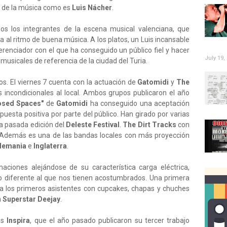
o de la música como es
Luis Nácher
.
s los integrantes de la escena musical valenciana, que
a al ritmo de buena música. A los platos, un Luis incansable
erenciador con el que ha conseguido un público fiel y hacer
July 19,
musicales de referencia de la ciudad del Turia.
tos. El viernes 7 cuenta con la actuación de
Gatomidi
y
The
 incondicionales al local. Ambos grupos publicaron el año
osed Spaces"
de
Gatomidi
ha conseguido una aceptación
puesta positiva por parte del público. Han girado por varias
la pasada edición del
Deleste Festival
.
The Dirt Tracks
con
 Además es una de las bandas locales con más proyección
lemania
e
Inglaterra
.
ciones alejándose de su característica carga eléctrica,
 diferente al que nos tienen acostumbrados. Una primera
á a los primeros asistentes con cupcakes, chapas y chuches
a
Superstar Deejay
.
es
Inspira
, que el año pasado publicaron su tercer trabajo