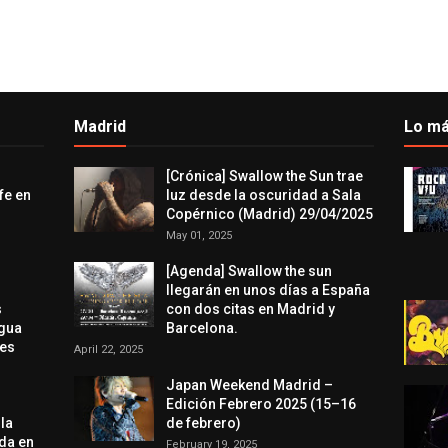
Madrid
Lo má
[Crónica] Swallow the Sun trae
fe en
luz desde la oscuridad a Sala
Copérnico (Madrid) 29/04/2025
May 01, 2025
[Agenda] Swallow the sun
llegarán en unos días a España
s
con dos citas en Madrid y
agua
Barcelona.
res
April 22, 2025
Japan Weekend Madrid –
Edición Febrero 2025 (15–16
 la
de febrero)
da en
February 19, 2025