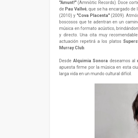
"Amunt!"
(Amniòtic Records). Doce cort
de
Pau Vallvé
, que se ha encargado de l
(2010) y
"Cova Placenta"
(2009). Atmós
boscosos que te adentran en un camino
música en formato acústico, brindándono
y directo. Una cita muy recomendable
actuación repetirá a los platos
Supers
Murray Club
.
Desde
Alquimia Sonora
deseamos al
apuesta firme por la música en esta c
larga vida en un mundo cultural difícil.