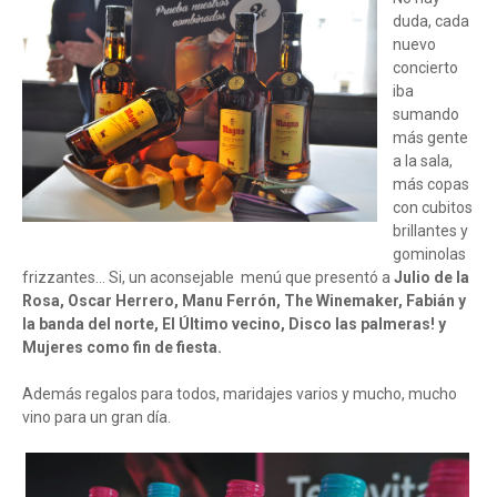
duda, cada
nuevo
concierto
iba
sumando
más gente
a la sala,
más copas
con cubitos
brillantes y
gominolas
frizzantes... Si, un aconsejable menú que presentó a
Julio de la
Rosa, Oscar Herrero, Manu Ferrón, The Winemaker, Fabián y
la banda del norte, El Último vecino, Disco las palmeras! y
Mujeres como fin de fiesta.
Además regalos para todos, maridajes varios y mucho, mucho
vino para un gran día.