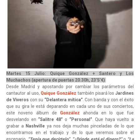
Martes 15 Julio: Quique González + Santero y Los
Muchachos (apertura de puertas 20.30h, 23’5’€)
Desde Madrid y apostando por cambiar los parámetros del
cantautor al uso,
Quique González
también pisará los
Jardines
de Viveros
con su
“Delantera mítica”
. Con banda y con el éxito
que su gira le está deparando en cada uno de sus conciertos,
este noveno álbum de
González
ahonda en lo que fue
desvelando en
“Salitre 48”
o
“Personal”
. Que haya vuelto a
grabar a
Nashville
ya nos deja muchas pinceladas de lo que
encontramos en el trabajo y de lo que veremos sobre el
escenario.
“Tenía que decírtelo”
,
“¿Dónde está el dinero?”
o
“La