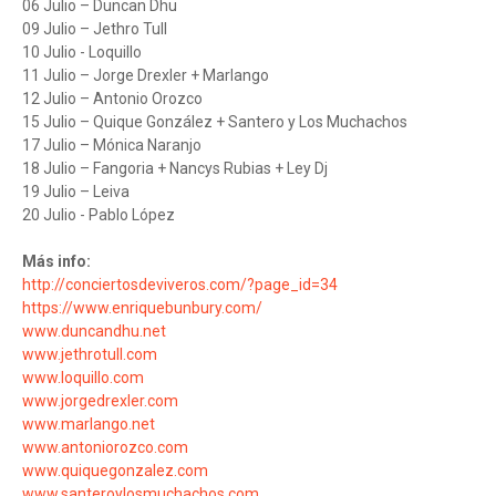
06 Julio – Duncan Dhu
09 Julio – Jethro Tull
10 Julio - Loquillo
11 Julio – Jorge Drexler + Marlango
12 Julio – Antonio Orozco
15 Julio – Quique González + Santero y Los Muchachos
17 Julio – Mónica Naranjo
18 Julio – Fangoria + Nancys Rubias + Ley Dj
19 Julio – Leiva
20 Julio - Pablo López
Más info:
http://conciertosdeviveros.com/?page_id=34
https://www.enriquebunbury.com/
www.duncandhu.net
www.jethrotull.com
www.loquillo.com
www.jorgedrexler.com
www.marlango.net
www.antoniorozco.com
www.quiquegonzalez.com
www.santeroylosmuchachos.com