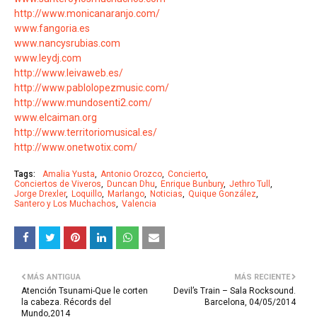
http://www.monicanaranjo.com/
www.fangoria.es
www.nancysrubias.com
www.leydj.com
http://www.leivaweb.es/
http://www.pablolopezmusic.com/
http://www.mundosenti2.com/
www.elcaiman.org
http://www.territoriomusical.es/
http://www.onetwotix.com/
Tags:
Amalia Yusta
Antonio Orozco
Concierto
Conciertos de Viveros
Duncan Dhu
Enrique Bunbury
Jethro Tull
Jorge Drexler
Loquillo
Marlango
Noticias
Quique González
Santero y Los Muchachos
Valencia
MÁS ANTIGUA
MÁS RECIENTE
Atención Tsunami-Que le corten
Devil’s Train – Sala Rocksound.
la cabeza. Récords del
Barcelona, 04/05/2014
Mundo,2014