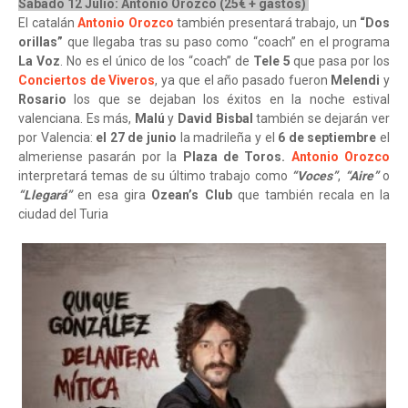
Sábado 12 Julio: Antonio Orozco (25€ + gastos)
El catalán
Antonio Orozco
también presentará trabajo, un
“Dos
orillas”
que llegaba tras su paso como “coach” en el programa
La Voz
. No es el único de los “coach” de
Tele 5
que pasa por los
Conciertos de Viveros
, ya que el año pasado fueron
Melendi
y
Rosario
los que se dejaban los éxitos en la noche estival
valenciana. Es más,
Malú
y
David Bisbal
también se dejarán ver
por Valencia:
el 27 de junio
la madrileña y el
6 de septiembre
el
almeriense pasarán por la
Plaza de Toros.
Antonio Orozco
interpretará temas de su último trabajo como
“Voces”
,
“Aire”
o
“Llegará”
en esa gira
Ozean’s Club
que también recala en la
ciudad del Turia