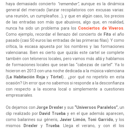
haya demasiado concierto
“remember”
, aunque es la dinámica
general del mercado (lanzar recopilatorios con excusas varias:
una reunión, un cumpleaños…), y que en algún caso, los precios
de las entradas son más que abusivos, algo que, en realidad,
nunca ha sido un problema para los
Conciertos de Viveros
.
Como ejemplo, recordar el llenazo del concierto de
Fito
el año
pasado (casi 50 euros las entradas de las primeras filas). Y como
crítica, la escasa apuesta por los nombres y las formaciones
valencianas. Bien es cierto que quizás este cartel se complete
también con teloneros locales, pero vamos más allá y hablamos
de formaciones locales que sean las “cabezas de cartel”. Ya lo
hicieron en 2013 con una noche dedicada a la música valenciana
(
La Habitación Roja
y
Tórtel
)… ¿por qué no repetirlo en esta
ocasión? Un error que no sabemos si responde a la desconfianza
con respecto a la escena local o simplemente a cuestiones
empresariales.
Os dejamos con
Jorge Drexler
y sus
“Universos Paralelos”
, un
clip realizado por
David Trueba
y en el que además aparecen,
como bailarines sui géneris,
Javier Limón
,
Toni Garrido
, y los
mismos
Drexler
y
Trueba
. Llega el verano, y con él los