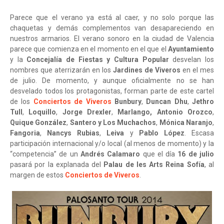
Parece que el verano ya está al caer, y no solo porque las
chaquetas y demás complementos van desapareciendo en
nuestros armarios. El verano sonoro en la ciudad de Valencia
parece que comienza en el momento en el que el
Ayuntamiento
y la
Concejalía de Fiestas y Cultura Popular
desvelan los
nombres que aterrizarán en los
Jardines de Viveros
en el mes
de julio. De momento, y aunque oficialmente no se han
desvelado todos los protagonistas, forman parte de este cartel
de los
Conciertos de Viveros
Bunbury
,
Duncan Dhu
,
Jethro
Tull
,
Loquillo
,
Jorge Drexler
,
Marlango,
Antonio Orozco
,
Quique González
,
Santero y Los Muchachos
,
Mónica Naranjo
,
Fangoria
,
Nancys Rubias
,
Leiva
y
Pablo López
. Escasa
participación internacional y/o local (al menos de momento) y la
“competencia” de un
Andrés Calamaro
que el día
16 de julio
pasará por la explanada del
Palau de les Arts Reina Sofía
, al
margen de estos
Conciertos de Viveros
.