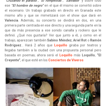
“Cruzando el paraíso”
,
“El rompeolas”
,
“Salvador”
y sobre todo
ese
“El hombre de negro”
en el que él mismo se convirtió sobre
el escenario. Un trabajo grabado en directo en Granada este
mismo año y que se mimetizará con el show que dará en
Valencia
. Además, su concierto se dividirá en dos, en una
primera parte centrada en ese directo y una segunda parte en la
que da más presencia a ese sonido canalla y rockero que le
definió. ¿Qué nos gustaría? Ver que junto a él, y como en el
trabajo, aparezcan también
Sabino Méndez
,
Ariel Rot
o
Ramón
Rodríguez
… Hará 2 años que
Loquillo
giraba por teatros y
llegaba también a la ciudad con una propuesta personal pero
basada en poemas; ahora será el
Loquillo
más
Loquillo
,
“El
Creyente”
, el que esté en los
Conciertos de Viveros