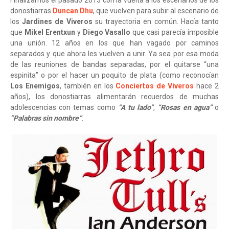
Finalizamos el pasado 2013 con la vuelta a los escenarios de los
donostiarras
Duncan Dhu
, que vuelven para subir al escenario de
los
Jardines de Viveros
su trayectoria en común. Hacía tanto
que
Mikel Erentxun
y
Diego Vasallo
que casi parecía imposible
una unión. 12 años en los que han vagado por caminos
separados y que ahora les vuelven a unir. Ya sea por esa moda
de las reuniones de bandas separadas, por el quitarse “una
espinita” o por el hacer un poquito de plata (como reconocían
Los Enemigos
, también en los
Conciertos de Viveros
hace 2
años), los donostiarras alimentarán recuerdos de muchas
adolescencias con temas como
“A tu lado”
,
“Rosas en agua”
o
“Palabras sin nombre”
.