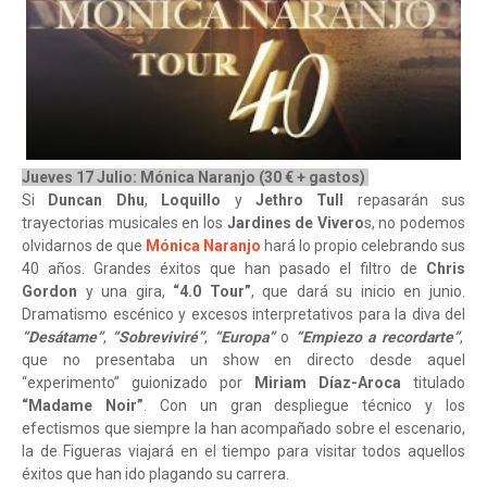
Jueves 17 Julio: Mónica Naranjo (30 € + gastos)
Si
Duncan Dhu
,
Loquillo
y
Jethro Tull
repasarán sus
trayectorias musicales en los
Jardines de Vivero
s, no podemos
olvidarnos de que
Mónica Naranjo
hará lo propio celebrando sus
40 años. Grandes éxitos que han pasado el filtro de
Chris
Gordon
y una gira,
“4.0 Tour”
, que dará su inicio en junio.
Dramatismo escénico y excesos interpretativos para la diva del
“Desátame”
,
“Sobreviviré”
,
“Europa”
o
“Empiezo a recordarte”
,
que no presentaba un show en directo desde aquel
“experimento” guionizado por
Miriam Díaz-Aroca
titulado
“Madame Noir”
. Con un gran despliegue técnico y los
efectismos que siempre la han acompañado sobre el escenario,
la de Figueras viajará en el tiempo para visitar todos aquellos
éxitos que han ido plagando su carrera.