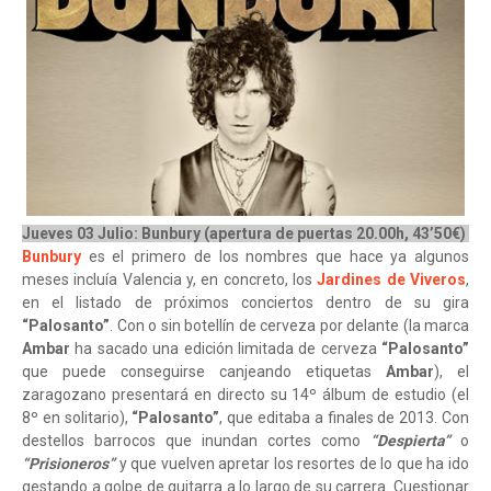
Jueves 03 Julio: Bunbury (apertura de puertas 20.00h, 43’50€)
Bunbury
es el primero de los nombres que hace ya algunos
meses incluía Valencia y, en concreto, los
Jardines de Viveros
,
en el listado de próximos conciertos dentro de su gira
“Palosanto”
. Con o sin botellín de cerveza por delante (la marca
Ambar
ha sacado una edición limitada de cerveza
“Palosanto”
que puede conseguirse canjeando etiquetas
Ambar
), el
zaragozano presentará en directo su 14º álbum de estudio (el
8º en solitario),
“Palosanto”
, que editaba a finales de 2013. Con
destellos barrocos que inundan cortes como
“Despierta”
o
“Prisioneros”
y que vuelven apretar los resortes de lo que ha ido
gestando a golpe de guitarra a lo largo de su carrera. Cuestionar