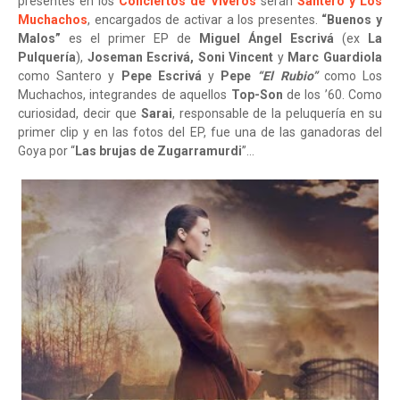
presentes en los
Conciertos de Viveros
serán
Santero y Los
Muchachos
, encargados de activar a los presentes.
“Buenos y
Malos”
es el primer EP de
Miguel Ángel Escrivá
(ex
La
Pulquería
),
Joseman Escrivá,
Soni Vincent
y
Marc Guardiola
como Santero y
Pepe Escrivá
y
Pepe
“El Rubio”
como Los
Muchachos, integrandes de aquellos
Top-Son
de los ’60. Como
curiosidad, decir que
Sarai
, responsable de la peluquería en su
primer clip y en las fotos del EP, fue una de las ganadoras del
Goya por “
Las brujas de Zugarramurdi
”…