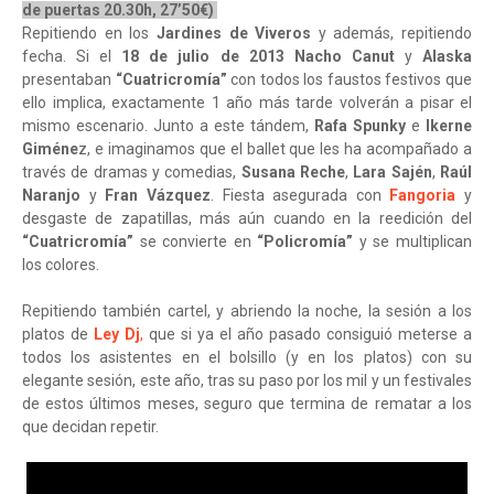
de puertas 20.30h, 27’50€)
Repitiendo en los
Jardines de Viveros
y además, repitiendo
fecha. Si el
18 de julio de 2013
Nacho Canut
y
Alaska
presentaban
“Cuatricromía”
con todos los faustos festivos que
ello implica, exactamente 1 año más tarde volverán a pisar el
mismo escenario. Junto a este tándem,
Rafa Spunky
e
Ikerne
Giméne
z, e imaginamos que el ballet que les ha acompañado a
través de dramas y comedias,
Susana Reche
,
Lara Sajén
,
Raúl
Naranjo
y
Fran Vázquez
. Fiesta asegurada con
Fangoria
y
desgaste de zapatillas, más aún cuando en la reedición del
“Cuatricromía”
se convierte en
“Policromía”
y se multiplican
los colores.
Repitiendo también cartel, y abriendo la noche, la sesión a los
platos de
Ley Dj
,
que si ya el año pasado consiguió meterse a
todos los asistentes en el bolsillo (y en los platos) con su
elegante sesión, este año, tras su paso por los mil y un festivales
de estos últimos meses, seguro que termina de rematar a los
que decidan repetir.