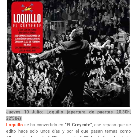
Jueves 10 Julio: Loquillo (apertura de puertas 20.30h,
32’50€)
Loquillo
se ha convertido en
“El Creyente”
, ese repaso que se
editó hace solo unos días y por el que pasan temas como