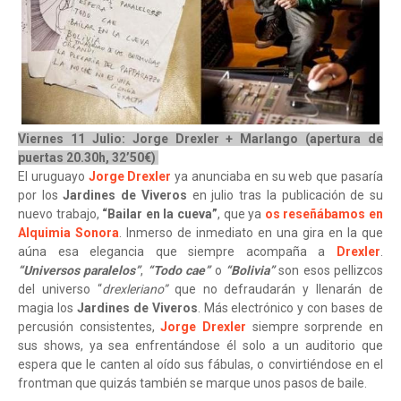
Viernes 11 Julio: Jorge Drexler + Marlango (apertura de
puertas 20.30h, 32’50€)
El uruguayo
Jorge Drexler
ya anunciaba en su web que pasaría
por los
Jardines de Viveros
en julio tras la publicación de su
nuevo trabajo,
“Bailar en la cueva”
, que ya
os reseñábamos en
Alquimia Sonora
. Inmerso de inmediato en una gira en la que
aúna esa elegancia que siempre acompaña a
Drexler
.
“Universos paralelos”
,
“Todo cae”
o
“Bolivia”
son esos pellizcos
del universo “
drexleriano”
que no defraudarán y llenarán de
magia los
Jardines de Viveros
. Más electrónico y con bases de
percusión consistentes,
Jorge Drexler
siempre sorprende en
sus shows, ya sea enfrentándose él solo a un auditorio que
espera que le canten al oído sus fábulas, o convirtiéndose en el
frontman que quizás también se marque unos pasos de baile.