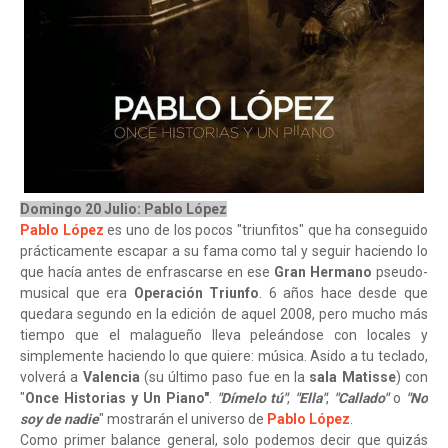
Domingo 20 Julio: Pablo López
Pablo López
es uno de los pocos "triunfitos" que ha conseguido
prácticamente escapar a su fama como tal y seguir haciendo lo
que hacía antes de enfrascarse en ese
Gran Hermano
pseudo-
musical que era
Operación Triunfo
. 6 años hace desde que
quedara segundo en la edición de aquel 2008, pero mucho más
tiempo que el malagueño lleva peleándose con locales y
simplemente haciendo lo que quiere: música. Asido a tu teclado,
volverá a
Valencia
(su último paso fue en la
sala Matisse
) con
"
Once Historias y Un Piano"
.
"Dímelo tú"
,
"Ella"
,
"Callado"
o
"No
soy de nadie
" mostrarán el universo de
Pablo López
.
Como primer balance general, solo podemos decir que quizás