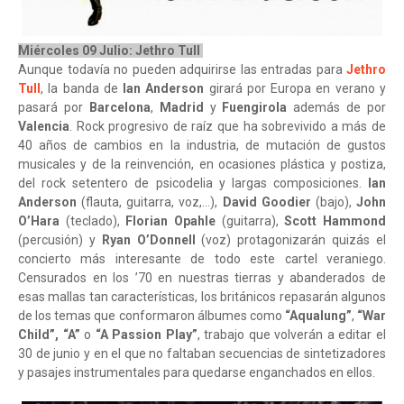
Miércoles 09 Julio: Jethro Tull
Aunque todavía no pueden adquirirse las entradas para
Jethro
Tull
, la banda de
Ian Anderson
girará por Europa en verano y
pasará por
Barcelona
,
Madrid
y
Fuengirola
además de por
Valencia
. Rock progresivo de raíz que ha sobrevivido a más de
40 años de cambios en la industria, de mutación de gustos
musicales y de la reinvención, en ocasiones plástica y postiza,
del rock setentero de psicodelia y largas composiciones.
Ian
Anderson
(flauta, guitarra, voz,…),
David Goodier
(bajo),
John
O’Hara
(teclado),
Florian Opahle
(guitarra),
Scott Hammond
(percusión) y
Ryan O’Donnell
(voz) protagonizarán quizás el
concierto más interesante de todo este cartel veraniego.
Censurados en los ’70 en nuestras tierras y abanderados de
esas mallas tan características, los británicos repasarán algunos
de los temas que conformaron álbumes como
“Aqualung”
,
“War
Child”, “A”
o
“A Passion Play”
, trabajo que volverán a editar el
30 de junio y en el que no faltaban secuencias de sintetizadores
y pasajes instrumentales para quedarse enganchados en ellos.