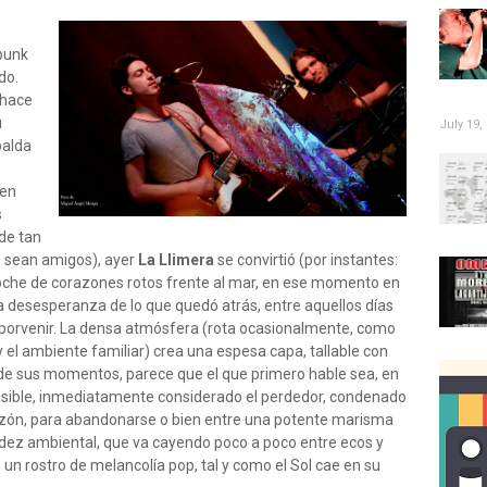
punk
do.
 hace
u
July 19,
palda
gen
s
 de tan
s sean amigos), ayer
La Llimera
se convirtió (por instantes:
noche de corazones rotos frente al mar, en ese momento en
a desesperanza de lo que quedó atrás, entre aquellos días
e porvenir. La densa atmósfera (rota ocasionalmente, como
y el ambiente familiar) crea una espesa capa, tallable con
de sus momentos, parece que el que primero hable sea, en
nasible, inmediatamente considerado el perdedor, condenado
razón, para abandonarse o bien entre una potente marisma
lidez ambiental, que va cayendo poco a poco entre ecos y
 un rostro de melancolía pop, tal y como el Sol cae en su