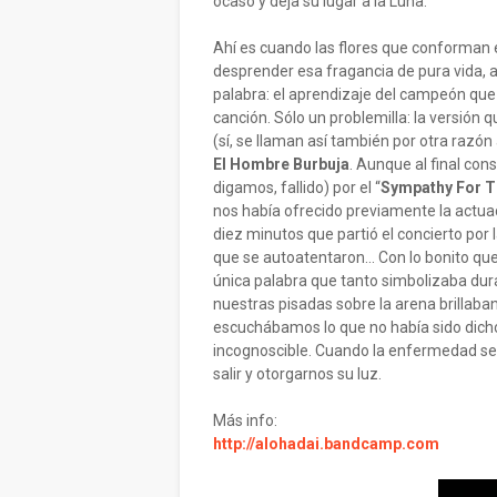
ocaso y deja su lugar a la Luna.
Ahí es cuando las flores que conforman e
desprender esa fragancia de pura vida, a
palabra: el aprendizaje del campeón que
canción. Sólo un problemilla: la versión 
(sí, se llaman así también por otra razón
El Hombre Burbuja
. Aunque al final con
digamos, fallido) por el “
Sympathy For T
nos había ofrecido previamente la actu
diez minutos que partió el concierto por
que se autoatentaron... Con lo bonito qu
única palabra que tanto simbolizaba dur
nuestras pisadas sobre la arena brillaban
escuchábamos lo que no había sido dicho
incognoscible. Cuando la enfermedad se 
salir y otorgarnos su luz.
Más info:
http://alohadai.bandcamp.com