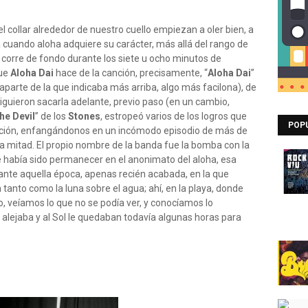
l collar alrededor de nuestro cuello empiezan a oler bien, a
 cuando aloha adquiere su carácter, más allá del rango de
 corre de fondo durante los siete u ocho minutos de
que
Aloha Dai
hace de la canción, precisamente, “
Aloha Dai
”
 aparte de la que indicaba más arriba, algo más facilona), de
siguieron sacarla adelante, previo paso (en un cambio,
he Devil
” de los
Stones
, estropeó varios de los logros que
POP
ación, enfangándonos en un incómodo episodio de más de
 la mitad. El propio nombre de la banda fue la bomba con la
e había sido permanecer en el anonimato del aloha, esa
ante aquella época, apenas recién acabada, en la que
 tanto como la luna sobre el agua; ahí, en la playa, donde
, veíamos lo que no se podía ver, y conocíamos lo
alejaba y al Sol le quedaban todavía algunas horas para