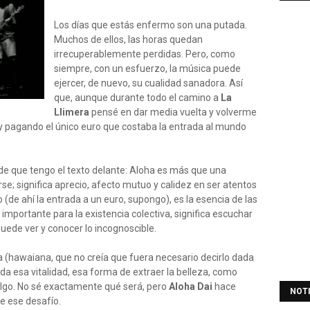
Los días que estás enfermo son una putada.
Muchos de ellos, las horas quedan
irrecuperablemente perdidas. Pero, como
siempre, con un esfuerzo, la música puede
ejercer, de nuevo, su cualidad sanadora. Así
que, aunque durante todo el camino a
La
Llimera
pensé en dar media vuelta y volverme
o y pagando el único euro que costaba la entrada al mundo
e que tengo el texto delante: Aloha es más que una
se; significa aprecio, afecto mutuo y calidez en ser atentos
(de ahí la entrada a un euro, supongo), es la esencia de las
importante para la existencia colectiva, significa escuchar
 puede ver y conocer lo incognoscible.
a (hawaiana, que no creía que fuera necesario decirlo dada
oda esa vitalidad, esa forma de extraer la belleza, como
 algo. No sé exactamente qué será, pero
Aloha Dai
hace
NOT
de ese desafío.