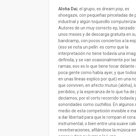
Aloha Dai
, el grupo, es dream pop, es
shoegaze, con pequeñas pinceladas de 
industrial y algún toquecillo computeriza
Autores de un muy correcto ep, lanzado
unos meses y de descarga gratuita en s
bandcamp, con pocos conciertos a la es
(eso se nota un pelín: es como que la
interpretación no tiene todavía una ima
definida, y se van ocasionalmente por la
ramas; eso es lo que tiene tocar delante
poca gente como había ayer, y que todo
en unas líneas explico por qué) en una 
que conviven, en afecto mutuo (aloha), l
perdidos, y la esperanza de lo que ha d
decíamos, por el corto recorrido todavía 
sonoridades como cuchillos. En algunos 
medio de esta competición invisible e i
a dar libertad para que le rompan el co
instrumental, o bien entre una suave ca
reverberaciones, afilándose la música en