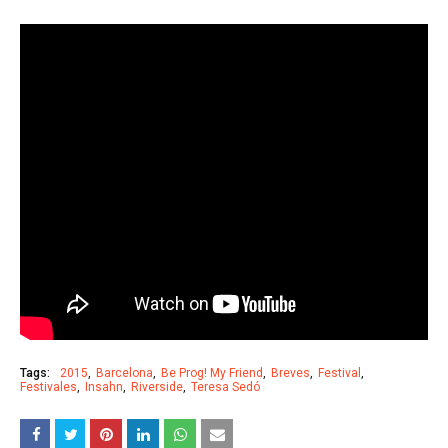
Tags:
2015
Barcelona
Be Prog! My Friend
Breves
Festival
Festivales
Insahn
Riverside
Teresa Sedó