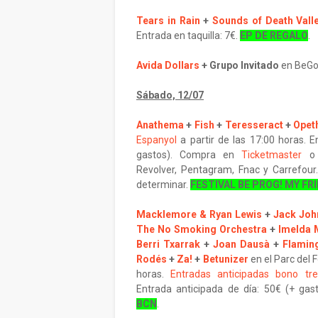
Tears in Rain
+
Sounds of Death Vall
Entrada en taquilla: 7€.
EP DE REGALO
.
Avida Dollars
+ Grupo Invitado
en BeGoo
Sábado, 12/07
Anathema
+
Fish
+
Teresseract
+
Opet
Espanyol
a partir de las 17:00 horas. E
gastos). Compra en
Ticketmaster
Revolver, Pentagram, Fnac y Carrefour.
determinar.
FESTIVAL BE PROG! MY FR
Macklemore & Ryan Lewis
+
Jack Joh
The No Smoking Orchestra
+
Imelda 
Berri Txarrak
+
Joan Dausà
+
Flamin
Rodés
+
Za!
+
Betunizer
en el Parc del 
horas.
Entradas anticipadas bono tre
Entrada anticipada de día: 50€ (+ gas
BCN
.