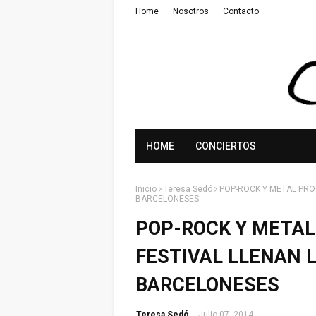
Home
Nosotros
Contacto
HOME
CONCIERTOS
Inicio
Teresa Sedó
POP-ROCK Y METAL PRO
BARCELONESES
POP-ROCK Y METAL
FESTIVAL LLENAN 
BARCELONESES
Teresa Sedó
-
Julio 07, 2014