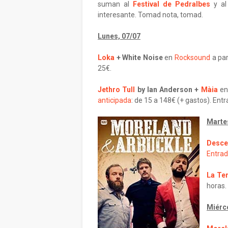
suman al
Festival de Pedralbes
y a
interesante. Tomad nota, tomad.
Lunes, 07/07
Loka
+ White Noise
en
Rocksound
a par
25€.
Jethro Tull
by Ian Anderson +
Màia
en
anticipada
: de 15 a 148€ (+ gastos). Entr
Marte
Desc
Entrad
La Te
horas. 
Miérco