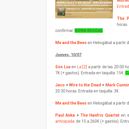
Morel
Entrad
The P
horas
confirmar.
NOWA REGGAE
.
Me and the Bees
en Heliogàbal a partir 
Jueves, 10/07
Son Lux
en
La [2]
a partir de las 20:00 h
7€ (+ gastos). Entrada en taquilla: 15€.
C
Jaco
+
Wire to the Dead
+
Mark Cunni
20:30 horas. Entrada en taquilla: 3€.
Me and the Bees
en Heliogàbal a partir d
Paul Anka
+
The Hanfris Quartet
en 
anticipada
: de 15 a 260€ (+ gastos). Entr