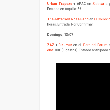
Urban Trapeze
+ APAC
en
Sidecar
a p
Entrada en taquilla: 5€.
The Jefferson Rose Band
en
El Col.leci
horas. Entrada: Por Confirmar.
Domingo, 13/07
ZAZ
+
Blaumut
en el
Parc del Fòrum
a
días
: 80€ (+ gastos). Entrada anticipada 