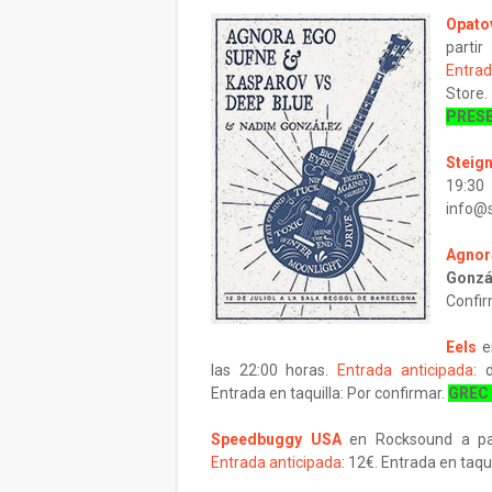
Opato
parti
Entrad
Store.
PRES
Steign
19:30
info@s
Agno
Gonzá
Confir
Eels
las 22:00 horas.
Entrada anticipada
: 
Entrada en taquilla: Por confirmar.
GREC 
Speedbuggy USA
en Rocksound a par
Entrada anticipada
: 12€. Entrada en taqui