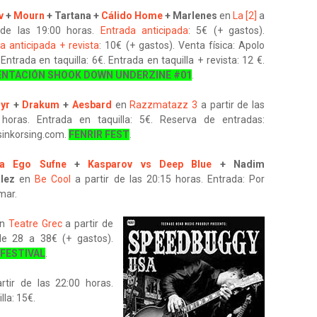
v
+
Mourn
+ Tartana +
Cálido Home
+ Marlenes
en
La [2]
a
r de las 19:00 horas.
Entrada anticipada
: 5€ (+ gastos).
a anticipada + revista
: 10€ (+ gastos). Venta física: Apolo
 Entrada en taquilla: 6€. Entrada en taquilla + revista: 12 €.
ENTACIÓN SHOOK DOWN UNDERZINE #01
.
yr
+
Drakum
+
Aesbard
en
Razzmatazz 3
a partir de las
 horas. Entrada en taquilla: 5€. Reserva de entradas:
inkorsing.com.
FENRIR FEST
.
ra Ego Sufne
+
Kasparov vs Deep Blue
+ Nadim
lez
en
Be Cool
a partir de las 20:15 horas. Entrada: Por
mar.
en
Teatre Grec
a partir de
de 28 a 38€ (+ gastos).
FESTIVAL
.
tir de las 22:00 horas.
lla: 15€.