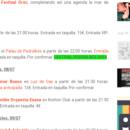
l
Festival Grec
, completando así una agenda la mar de
tir de las 21:00 horas. Entrada en taquilla: 15€. Entrada VIP:
July 19,
 el
Palau de Pedralbes
a partir de las 22:00 horas.
Entrada
ada en taquilla: Por confirmar.
FESTIVAL PEDRALBES 2014
.
s, 08/07
emer Bueno
en
Luz de Gas
a partir de las 21:30 horas.
a anticipada
: 15€. Entrada en taquilla: Por confirmar.
mible Orquesta Enana
en Koitton Club a partir de las 21:30
Entrada en taquilla: 4€.
les, 09/07