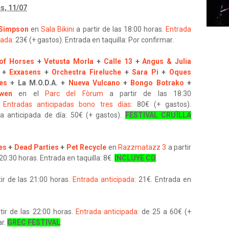
s, 11/07
Simpson
en
Sala Bikini
a partir de las 18:00 horas.
Entrada
pada
: 23€ (+ gastos). Entrada en taquilla: Por confirmar.
of Horses
+
Vetusta Morla
+
Calle 13
+
Angus & Julia
+
Exxasens
+
Orchestra Fireluche
+
Sara Pi
+
Oques
es
+ La M.O.D.A. +
Nueva Vulcano
+
Bongo Botrako
+
iwen
en el
Parc del Fòrum
a partir de las 18:30
.
Entradas anticipadas bono tres días
: 80€ (+ gastos).
a anticipada de día: 50€ (+ gastos).
FESTIVAL CRUÏLLA
es
+
Dead Parties
+
Pet Recycle
en
Razzmatazz 3
a partir
 20:30 horas. Entrada en taquilla: 8€.
INCLUYE CD
.
ir de las 21:00 horas.
Entrada anticipada
: 21€. Entrada en
tir de las 22:00 horas.
Entrada anticipada
: de 25 a 60€ (+
ar.
GREC FESTIVAL
.