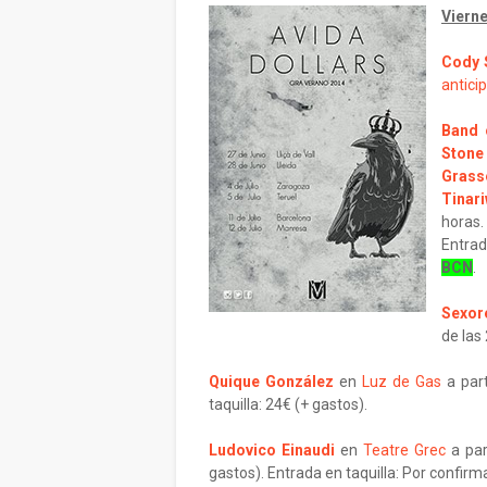
Vierne
Cody 
antici
Band 
Stone
Grass
Tinar
horas
Entrad
BCN
.
Sexor
de las
Quique González
en
Luz de Gas
a part
taquilla: 24€ (+ gastos).
Ludovico Einaudi
en
Teatre Grec
a par
gastos). Entrada en taquilla: Por confirm