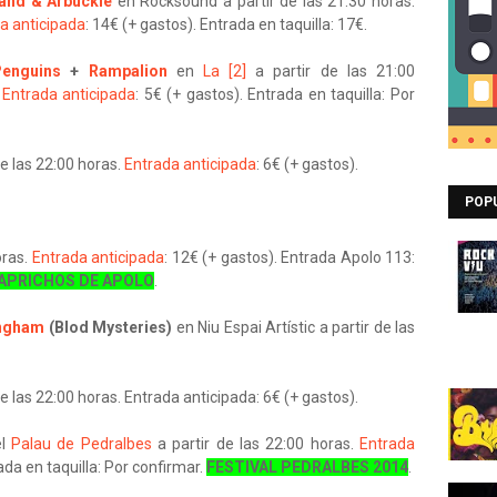
and & Arbuckle
en Rocksound a partir de las 21:30 horas.
a anticipada
: 14€ (+ gastos). Entrada en taquilla: 17€.
enguins
+
Rampalion
en
La [2]
a partir de las 21:00
.
Entrada anticipada
: 5€ (+ gastos). Entrada en taquilla: Por
de las 22:00 horas.
Entrada anticipada
: 6€ (+ gastos).
POP
oras.
Entrada anticipada
: 12€ (+ gastos). Entrada Apolo 113:
APRICHOS DE APOLO
.
ngham
(Blod Mysteries)
en Niu Espai Artístic a partir de las
e las 22:00 horas. Entrada anticipada: 6€ (+ gastos).
el
Palau de Pedralbes
a partir de las 22:00 horas.
Entrada
ada en taquilla: Por confirmar.
FESTIVAL PEDRALBES 2014
.