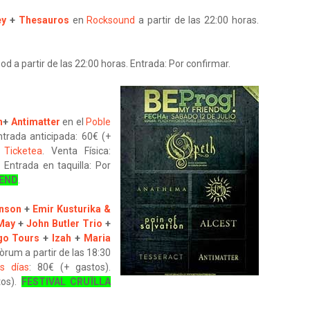
ey
+
Thesauros
en
Rocksound
a partir de las 22:00 horas.
d a partir de las 22:00 horas. Entrada: Por confirmar.
h
+
Antimatter
en el
Poble
ntrada anticipada: 60€ (+
o
Ticketea
. Venta Física:
 Entrada en taquilla: Por
IEND
.
nson
+
Emir Kusturika &
May
+
John Butler Trio
+
go Tours
+
Izah
+
Maria
Fòrum a partir de las 18:30
s días
: 80€ (+ gastos).
tos).
FESTIVAL CRUÏLLA