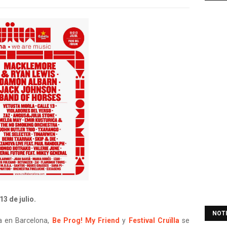
3 de julio.
NOT
a en Barcelona,
Be Prog! My Friend
y
Festival Cruïlla
se