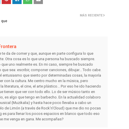
MÁS RECIENTE
s que
Frontera
e te da de comer y que, aunque en parte configura lo que
nte. Otra cosa es lo que una persona ha buscado siempre.
lo que uno realmente es. En mi caso, siempre he buscado
o que sea: escribir, componer canciones, dibujar... Todo cabe.
r el entusiasmo que siento por determinadas cosas, la mayoría
ver con la cultura. Me centro mucho en la música, pero
 literatura, el cine, el arte plástico... Por eso he ido haciendo
e tienen que ver con todo ello. Lo de ser músico tanto en
io, es algo que tengo en barbecho. En la actualidad colaboro
usical (Muzikalia) y hasta hace poco llevaba a cabo un
lo de Limón (a través de Rock'n'Cloud) que me dio no pocas
og es para llenar los pocos espacios en blanco que todo eso
 que me venga en gana. Me acompañas?