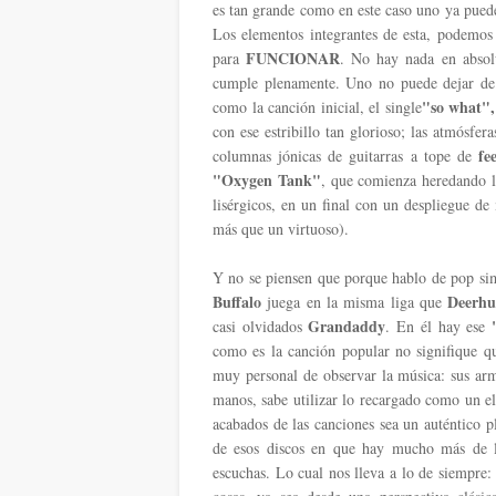
es tan grande como en este caso uno ya puede 
Los elementos integrantes de esta, podemos 
FUNCIONAR
para
. No hay nada en absol
cumple plenamente. Uno no puede dejar de re
"so what",
como la canción inicial, el single
con ese estribillo tan glorioso; las atmósfer
fe
columnas jónicas de guitarras a tope de
"Oxygen Tank"
, que comienza heredando 
lisérgicos, en un final con un despliegue de 
más que un virtuoso).
Y no se piensen que porque hablo de pop sim
Buffalo
Deerhu
juega en la misma liga que
Grandaddy
casi olvidados
. En él hay ese
como es la canción popular no signifique q
muy personal de observar la música: sus ar
manos, sabe utilizar lo recargado como un e
acabados de las canciones sea un auténtico p
de esos discos en que hay mucho más de lo
escuchas. Lo cual nos lleva a lo de siempre: