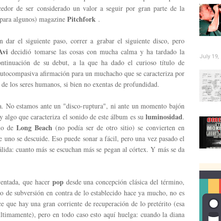
cedor de ser considerado un valor a seguir por gran parte de la
Pitchfork
 (para algunos) magazine
.
n dar el siguiente paso, correr a grabar el siguiente disco, pero
Avi
decidió tomarse las cosas con mucha calma y ha tardado la
July 19,
continuación de su debut, a la que ha dado el curioso título de
utocompasiva afirmación para un muchacho que se caracteriza por
ca de los seres humanos, si bien no exentas de profundidad.
. No estamos ante un "disco-ruptura", ni ante un momento bajón
luminosidad
ay algo que caracteriza el sonido de este álbum es su
.
Long Beach
ano de
(no podía ser de otro sitio) se convierten en
 uno se descuide. Eso puede sonar a fácil, pero una vez pasado el
álida: cuanto más se escuchan más se pegan al córtex. Y más se da
pop
ventada, que hacer
desde una concepción clásica del término,
o de subversión en contra de lo establecido hace ya mucho, no es
e que hay una gran corriente de recuperación de lo pretérito (esa
ltimamente), pero en todo caso esto aquí huelga: cuando la diana