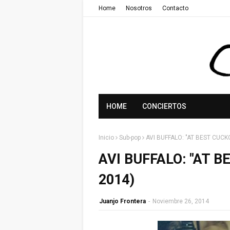
Home
Nosotros
Contacto
HOME
CONCIERTOS
Inicio
Sub-pop
AVI BUFFALO: "AT BEST CUCKO
AVI BUFFALO: "AT B
2014)
Juanjo Frontera
-
Noviembre 26, 2014