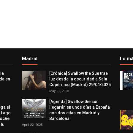
Madrid
Lo má
 la
[Crónica] Swallow the Sun trae
da en
luz desde la oscuridad a Sala
Copérnico (Madrid) 29/04/2025
May 01, 2025
[Agenda] Swallow the sun
ega el
llegarán en unos días a España
l Lago
con dos citas en Madrid y
noche
Barcelona.
a.
April 22, 2025