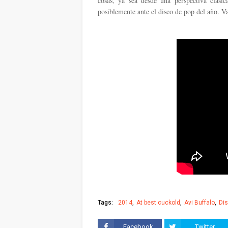
cosas, ya sea desde una perspectiva clás
posiblemente ante el disco de pop del año. Va
Tags:
2014
At best cuckold
Avi Buffalo
Di
Facebook
Twitter