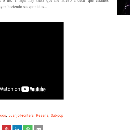
ica o no. Y aquí hay tanta que me atrevo a decir que estamos
yan haciendo sus quinielas...
scos
Juanjo Frontera
Reseña
Sub-pop