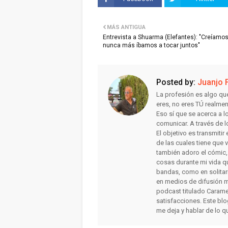
MÁS ANTIGUA
Entrevista a Shuarma (Elefantes): "Creíamo
nunca más íbamos a tocar juntos"
Posted by:
Juanjo 
La profesión es algo qu
eres, no eres TÚ realme
Eso sí que se acerca a 
comunicar. A través de l
El objetivo es transmiti
de las cuales tiene que 
también adoro el cómic, la
cosas durante mi vida qu
bandas, como en solitar
en medios de difusión m
podcast titulado Carame
satisfacciones. Este bl
me deja y hablar de lo