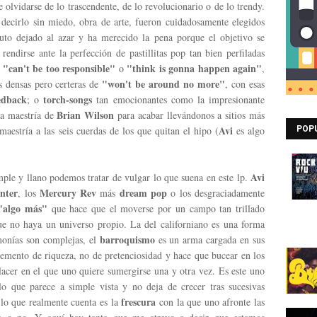
olvidarse de lo trascendente, de lo revolucionario o de lo trendy.
decirlo sin miedo, obra de arte, fueron cuidadosamente elegidos
uto dejado al azar y ha merecido la pena porque el objetivo se
ndirse ante la perfección de pastillitas pop tan bien perfiladas
 "can't be too responsible"
"think is gonna happen again"
o
,
"won't be around no more"
as densas pero certeras de
, con esas
edback
torch-songs
; o
tan emocionantes como la impresionante
Brian Wilson
la maestría de
para acabar llevándonos a sitios más
Avi
maestría a las seis cuerdas de los que quitan el hipo (
es algo
POP
Avi
ple y llano podemos tratar de vulgar lo que suena en este lp.
nter
Mercury Rev
dream pop
, los
más
o los desgraciadamente
"algo más"
que hace que el moverse por un campo tan trillado
ue no haya un universo propio. La del californiano es una forma
barroquismo
monías son complejas, el
es un arma cargada en sus
lemento de riqueza, no de pretenciosidad y hace que bucear en los
lacer en el que uno quiere sumergirse una y otra vez. Es este uno
 que parece a simple vista y no deja de crecer tras sucesivas
frescura
 lo que realmente cuenta es la
con la que uno afronte las