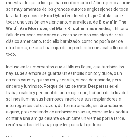
muestra de que a los que han conformado el álbum junto a
Lupe
son muy amantes de los grandes autores anglosajones de toda
la vida: hay ecos de
Bob Dylan
(en directo,
Lupe Catalá
suele
tocar una versión en valenciano, maravillosa, de
Blowin' In The
Wind
),
Van Morrison
, del
Mark Knopfler
más irlandés,... El tono
folk de muchas canciones a veces se retoca con algo de rock
clásico americano, todo ello barnizado, como no podía ser de
otra forma, de una fina capa de pop colorido que acaba llenando
todo.
Incluso en los momentos que el álbum flojea, que también los
hay,
Lupe
siempre se guarda un estribillo bonito y dulce, o un
arreglo country quizás muy sencillo, nunca demasiado, pero
sincero y luminoso. Porque de luz se trata:
Despertar
es el
trabajo cálido y personal de una mujer que, bañada de la luz del
sol, nos ilumina sus hermosos interiores, sus resplandores e
interrogantes del corazón, de forma amable, sin dramatismo
alguno, prescindiendo de ambiciones vanas, como se los podría
contar a una amiga delante de un café un viernes por la tarde,
recién salidas del trabajo que les paga la hipoteca.