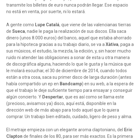
transmite los billetes de euro nunca podrán llegar. Ese espacio
no está en venta, por suerte, ni lo estará.
A gente como
Lupe Catalá
, que viene de las valencianas tierras
de
Sueca
, nadie le paga la realización de sus discos. Ella saca
dinero (unos 8.000 euros) del banco, aquel que estaba ahorrado
para la hipoteca gracias a su trabajo diario, se va a
Xàtiva
, paga a
sus músicos, el estudio, la mezcla, la edición, y, sin hacer mucho
ruido ni atender las obligaciones a sonar de esta u otra manera
de discográfica alguna, haciendo lo que le gusta y la música que
le molará escuchar, el 30 de diciembre de 2014, cuando todos
están a otra cosa, saca su primer disco de larga duración (antes
había compartido un ep en
Bandcamp
) en su web, a la espera de
que el trabajo le deje suficiente tiempo para ensayar y conseguir
algún concierto. Y
Despertar
, que es así como se llama este
(precioso, avisamos ya) disco, aquí está, disponible en la
dirección web de más abajo para todo aquel que lo quiera
comprar. Un trabajo bien editado, cuidado, ligero de peso y alma.
El metraje empieza con un elegante aroma claptoniano, del
Eric
Clapton
de finales de los 80, para ser más exactos. Es la primera