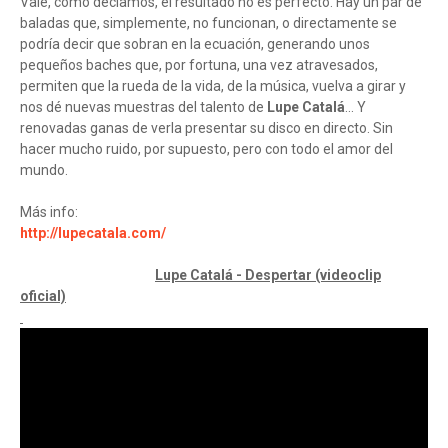
Vale, como decíamos, el resultado no es perfecto. Hay un par de
baladas que, simplemente, no funcionan, o directamente se
podría decir que sobran en la ecuación, generando unos
pequeños baches que, por fortuna, una vez atravesados,
permiten que la rueda de la vida, de la música, vuelva a girar y
nos dé nuevas muestras del talento de
Lupe Catalá
... Y
renovadas ganas de verla presentar su disco en directo. Sin
hacer mucho ruido, por supuesto, pero con todo el amor del
mundo.
Más info:
http://lupecatala.com/
Lupe Catalá - Despertar (videoclip
oficial)