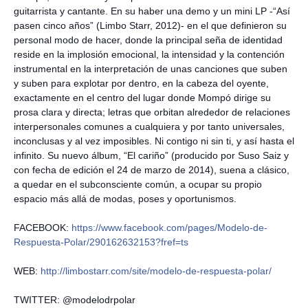
guitarrista y cantante. En su haber una demo y un mini LP -“Así
pasen cinco años” (Limbo Starr, 2012)- en el que definieron su
personal modo de hacer, donde la principal seña de identidad
reside en la implosión emocional, la intensidad y la contención
instrumental en la interpretación de unas canciones que suben
y suben para explotar por dentro, en la cabeza del oyente,
exactamente en el centro del lugar donde Mompó dirige su
prosa clara y directa; letras que orbitan alrededor de relaciones
interpersonales comunes a cualquiera y por tanto universales,
inconclusas y al vez imposibles. Ni contigo ni sin ti, y así hasta el
infinito. Su nuevo álbum, “El cariño” (producido por Suso Saiz y
con fecha de edición el 24 de marzo de 2014), suena a clásico,
a quedar en el subconsciente común, a ocupar su propio
espacio más allá de modas, poses y oportunismos.
FACEBOOK:
https://www.facebook.com/
pages/
Modelo-de-
Respuesta-Polar/
290162632153?fref=ts
WEB:
http://limbostarr.com/
site/
modelo-de-respuesta-polar/
TWITTER: @modelodrpolar