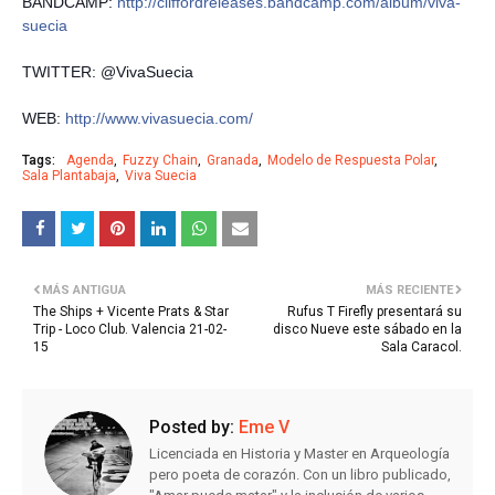
BANDCAMP:
http://
cliffordreleases.bandcamp.c
om/album/viva-
suecia
TWITTER: @VivaSuecia
WEB:
http://www.vivasuecia.com/
Tags:
Agenda
Fuzzy Chain
Granada
Modelo de Respuesta Polar
Sala Plantabaja
Viva Suecia
MÁS ANTIGUA
MÁS RECIENTE
The Ships + Vicente Prats & Star
Rufus T Firefly presentará su
Trip - Loco Club. Valencia 21-02-
disco Nueve este sábado en la
15
Sala Caracol.
Posted by:
Eme V
Licenciada en Historia y Master en Arqueología
pero poeta de corazón. Con un libro publicado,