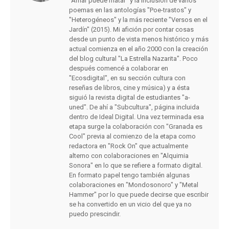
"Amar puede matar" y la inclusión de varios
poemas en las antologías "Poe-trastos" y
"Heterogéneos" y la más reciente "Versos en el
Jardín" (2015). Mi afición por contar cosas
desde un punto de vista menos histórico y más
actual comienza en el año 2000 con la creación
del blog cultural "La Estrella Nazarita". Poco
después comencé a colaborar en
"Ecosdigital", en su sección cultura con
reseñas de libros, cine y música) y a ésta
siguió la revista digital de estudiantes "a-
uned". De ahí a "Subcultura", página incluida
dentro de Ideal Digital. Una vez terminada esa
etapa surge la colaboración con "Granada es
Cool" previa al comienzo de la etapa como
redactora en "Rock On" que actualmente
alterno con colaboraciones en "Alquimia
Sonora" en lo que se refiere a formato digital.
En formato papel tengo también algunas
colaboraciones en "Mondosonoro" y "Metal
Hammer" por lo que puede decirse que escribir
se ha convertido en un vicio del que ya no
puedo prescindir.