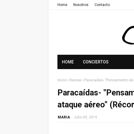
Home
Nosotros
Contacto
HOME
CONCIERTOS
Inicio
Review
Paracaídas- "Pensamiento de 
Paracaídas- "Pensam
ataque aéreo" (Réco
MARIA
-
Julio 09, 2015