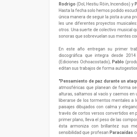
Rodrigo
(Dol, Hestiu Ròïn, Incendios) y
Hasta la fecha solo hemos podido escuch
única manera de seguir la pista a una p
les une diferentes proyectos musicales
otros. Una suerte de colectivo musical qu
sonoras que sobrevuelan sus mentes co
En este año entregan su primer tr
discográfica que integra desde 201
(Ediciones Ochoacostado),
Pablo
(prod
editan sus trabajos de forma autogestion
"Pensamiento de paz durante un ataq
atmosféricas que planean de forma sen
alturas, saltamos al vacío y caemos en
liberarse de los tormentos mentales a l
paisajes dibujados con calma y eleganc
través de cortos versos convertidos en 
primer plano, lleva el peso de las compos
ésta armoniza con brillantez sus me
sensibilidad que profesan
Paracaídas
c