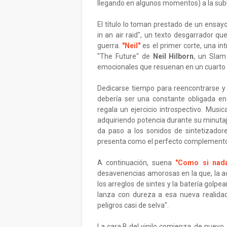
llegando en algunos momentos) a la sub
El título lo toman prestado de un ensayo
in an air raid", un texto desgarrador q
guerra.
"Neil"
es el primer corte, una in
"The Future" de
Neil Hilborn
, un Slam
emocionales que resuenan en un cuarto 
Dedicarse tiempo para reencontrarse y 
debería ser una constante obligada en
regala un ejercicio introspectivo. Mus
adquiriendo potencia durante su minuta
da paso a los sonidos de sintetizadore
presenta como el perfecto complemento 
A continuación, suena
"Como si nad
desavenencias amorosas en la que, la ac
los arreglos de sintes y la batería golpea
lanza con dureza a esa nueva realida
peligros casi de selva".
La cara B del vinilo comienza, de nuevo,