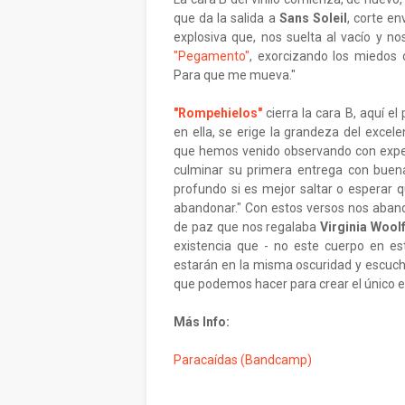
que da la salida a
Sans Soleil
, corte e
explosiva que, nos suelta al vacío y nos
"Pegamento"
, exorcizando los miedos 
Para que me mueva."
"Rompehielos"
cierra la cara B, aquí e
en ella, se erige la grandeza del exce
que hemos venido observando con expec
culminar su primera entrega con buena
profundo si es mejor saltar o esperar q
abandonar." Con estos versos nos aban
de paz que nos regalaba
Virginia Wool
existencia que - no este cuerpo en e
estarán en la misma oscuridad y escuch
que podemos hacer para crear el único e
Más Info:
Paracaídas (Bandcamp)