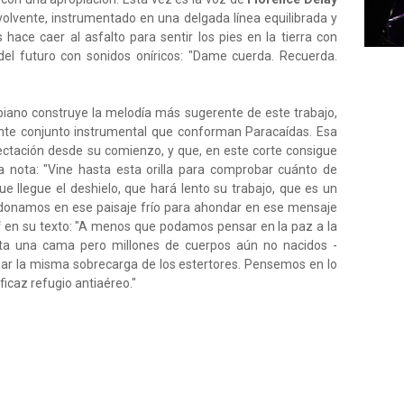
nvolvente, instrumentado en una delgada línea equilibrada y
 hace caer al asfalto para sentir los pies en la tierra con
del futuro con sonidos oníricos: "Dame cuerda. Recuerda.
l piano construye la melodía más sugerente de este trabajo,
lente conjunto instrumental que conforman Paracaídas. Esa
tación desde su comienzo, y que, en este corte consigue
 nota: "Vine hasta esta orilla para comprobar cuánto de
ue llegue el deshielo, que hará lento su trabajo, que es un
donamos en ese paisaje frío para ahondar en ese mensaje
f
en su texto: "A menos que podamos pensar en la paz a la
sta una cama pero millones de cuerpos aún no nacidos -
ar la misma sobrecarga de los estertores. Pensemos en lo
ficaz refugio antiaéreo."