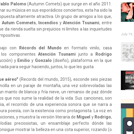
Pablo Palomo
(Autumn Comets) que surge en el año 2011.
ar su música en sus esporádicos conciertos, esta ha sido la
ropuesta altamente atractiva. Un grupo de amigos a los que,
:
Autum Commets
,
Incendios
y
Atención Tsunami
, entre
e da rienda suelta sin prejuicios ni límites a las inquietudes
July 19,
mpositivas.
abajo con
Récords del Mundo
en formato vinilo, casa
4 los componentes
Atención Tsunami
junto a
Rodrigo
ucción) y
Emilio
y
Gonzalo
(diseño), plataforma en la que
ada para seguir haciendo, juntos, lo que les gusta.
ue aéreo"
(Records del mundo, 2015), esconde seis piezas
cilla en un paraje de montaña, una vez sobrevoladas las
 un manto de blanca y fría nieve, un remanso de paz dónde
os que nos sume la realidad de la vida. Sus canciones, son
ia, el recorrido de una experiencia sonora que se narra a
pura poesía, con la existencia como protagonista. La voz en
iciones, y muestra la versión literaria de
Miguel
y
Rodrigo
,
lodías preciosistas, un ensamblaje perfecto dónde las
onsigue mostrar la belleza en una cota superior, rozando (o