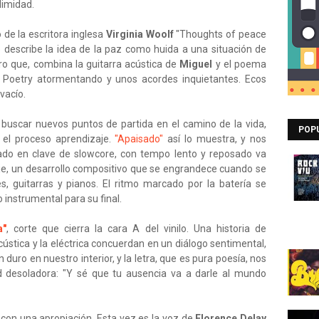
limidad.
 de la escritora inglesa
Virginia Woolf
"Thoughts of peace
ue describe la idea de la paz como huida a una situación de
tro que, combina la guitarra acústica de
Miguel
y el poema
 Poetry atormentando y unos acordes inquietantes. Ecos
vacío.
buscar nuevos puntos de partida en el camino de la vida,
POP
 el proceso aprendizaje.
"Apaisado"
así lo muestra, y nos
icado en clave de slowcore, con tempo lento y reposado va
je, un desarrollo compositivo que se engrandece cuando se
s, guitarras y pianos. El ritmo marcado por la batería se
instrumental para su final.
a"
, corte que cierra la cara A del vinilo. Una historia de
ústica y la eléctrica concuerdan en un diálogo sentimental,
n duro en nuestro interior, y la letra, que es pura poesía, nos
d desoladora: "Y sé que tu ausencia va a darle al mundo
 con una apropiación. Esta vez es la voz de
Florence Delay