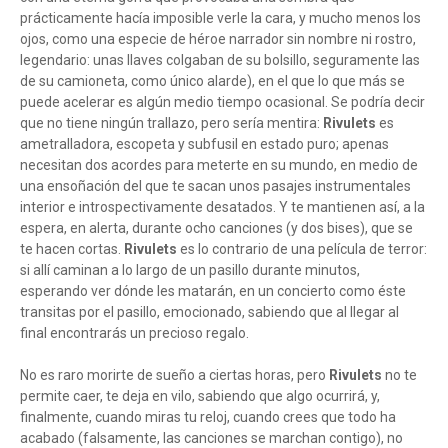
prácticamente hacía imposible verle la cara, y mucho menos los
ojos, como una especie de héroe narrador sin nombre ni rostro,
legendario: unas llaves colgaban de su bolsillo, seguramente las
de su camioneta, como único alarde), en el que lo que más se
puede acelerar es algún medio tiempo ocasional. Se podría decir
que no tiene ningún trallazo, pero sería mentira:
Rivulets
es
ametralladora, escopeta y subfusil en estado puro; apenas
necesitan dos acordes para meterte en su mundo, en medio de
una ensoñación del que te sacan unos pasajes instrumentales
interior e introspectivamente desatados. Y te mantienen así, a la
espera, en alerta, durante ocho canciones (y dos bises), que se
te hacen cortas.
Rivulets
es lo contrario de una película de terror:
si allí caminan a lo largo de un pasillo durante minutos,
esperando ver dónde les matarán, en un concierto como éste
transitas por el pasillo, emocionado, sabiendo que al llegar al
final encontrarás un precioso regalo.
No es raro morirte de sueño a ciertas horas, pero
Rivulets
no te
permite caer, te deja en vilo, sabiendo que algo ocurrirá, y,
finalmente, cuando miras tu reloj, cuando crees que todo ha
acabado (falsamente, las canciones se marchan contigo), no