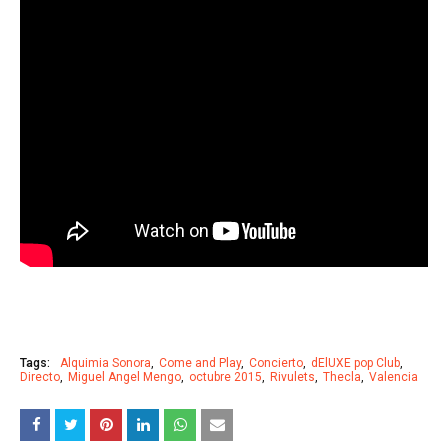
Tags:
Alquimia Sonora
Come and Play
Concierto
dElUXE pop Club
Directo
Miguel Angel Mengo
octubre 2015
Rivulets
Thecla
Valencia