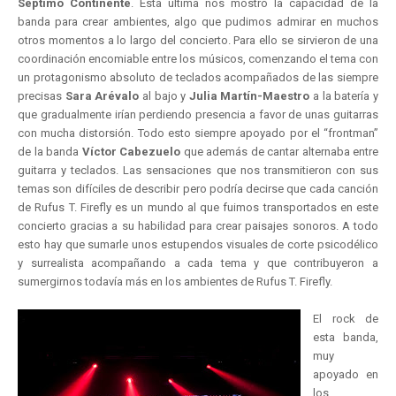
Séptimo Continente
. Esta última nos mostró la capacidad de la
banda para crear ambientes, algo que pudimos admirar en muchos
otros momentos a lo largo del concierto. Para ello se sirvieron de una
coordinación encomiable entre los músicos, comenzando el tema con
un protagonismo absoluto de teclados acompañados de las siempre
precisas
Sara Arévalo
al bajo y
Julia Martín-Maestro
a la batería y
que gradualmente irían perdiendo presencia a favor de unas guitarras
con mucha distorsión. Todo esto siempre apoyado por el “frontman”
de la banda
Víctor Cabezuelo
que además de cantar alternaba entre
guitarra y teclados. Las sensaciones que nos transmitieron con sus
temas son difíciles de describir pero podría decirse que cada canción
de Rufus T. Firefly es un mundo al que fuimos transportados en este
concierto gracias a su habilidad para crear paisajes sonoros. A todo
esto hay que sumarle unos estupendos visuales de corte psicodélico
y surrealista acompañando a cada tema y que contribuyeron a
sumergirnos todavía más en los ambientes de Rufus T. Firefly.
El rock de
esta banda,
muy
apoyado en
los