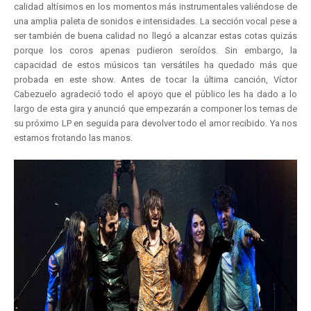
calidad altísimos en los momentos más instrumentales valiéndose de
una amplia paleta de sonidos e intensidades. La sección vocal pese a
ser también de buena calidad no llegó a alcanzar estas cotas quizás
porque los coros apenas pudieron seroídos. Sin embargo, la
capacidad de estos músicos tan versátiles ha quedado más que
probada en este show. Antes de tocar la última canción, Víctor
Cabezuelo agradeció todo el apoyo que el público les ha dado a lo
largo de esta gira y anunció que empezarán a componer los temas de
su próximo LP en seguida para devolver todo el amor recibido. Ya nos
estamos frotando las manos.