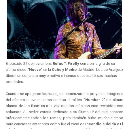
E
l pasado 27 de noviembre,
Rufus T. Firefly
cerraron la gira de su
último disco
“Nueve”
en la
Ocho y Medio
de Madrid. Los de Aranjuez
dieron un concierto muy emotivo e intenso que resaltó sus muchas
bondades.
Cuando se apagaron las luces, se comenzaron a proyectar imágenes
del número nueve mientras sonaba el mítico
“Number 9”
del álbum
blanco de los
Beatles
a la vez que los músicos eran recibidos con
aplausos. Su setlist estaría dedicado a su último LP del cual sonaron
prácticamente todos los temas, pero también hubo mucho tiempo
para canciones anteriores como fue el caso de
Incendio suicida o El