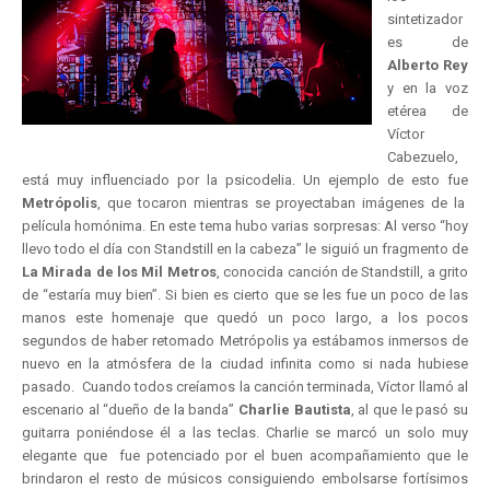
sintetizador
es de
Alberto Rey
y en la voz
etérea de
Víctor
Cabezuelo,
está muy influenciado por la psicodelia. Un ejemplo de esto fue
Metrópolis
, que tocaron mientras se proyectaban imágenes de la
película homónima. En este tema hubo varias sorpresas: Al verso “hoy
llevo todo el día con Standstill en la cabeza” le siguió un fragmento de
La Mirada de los Mil Metros
, conocida canción de Standstill, a grito
de “estaría muy bien”. Si bien es cierto que se les fue un poco de las
manos este homenaje que quedó un poco largo, a los pocos
segundos de haber retomado Metrópolis ya estábamos inmersos de
nuevo en la atmósfera de la ciudad infinita como si nada hubiese
pasado. Cuando todos creíamos la canción terminada, Víctor llamó al
escenario al “dueño de la banda”
Charlie Bautista
, al que le pasó su
guitarra poniéndose él a las teclas. Charlie se marcó un solo muy
elegante que fue potenciado por el buen acompañamiento que le
brindaron el resto de músicos consiguiendo embolsarse fortísimos