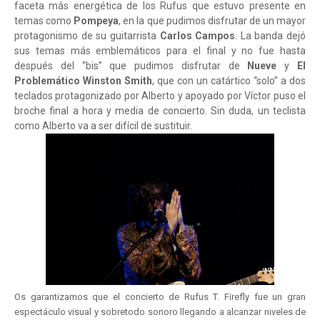
faceta más energética de los Rufus que estuvo presente en
temas como
Pompeya
, en la que pudimos disfrutar de un mayor
protagonismo de su guitarrista
Carlos Campos
. La banda dejó
sus temas más emblemáticos para el final y no fue hasta
después del “bis” que pudimos disfrutar de
Nueve
y
El
Problemático Winston Smith
, que con un catártico “solo” a dos
teclados protagonizado por Alberto y apoyado por Víctor puso el
broche final a hora y media de concierto. Sin duda, un teclista
como Alberto va a ser difícil de sustituir.
Os garantizamos que el concierto de Rufus T. Firefly fue un gran
espectáculo visual y sobretodo sonoro llegando a alcanzar niveles de