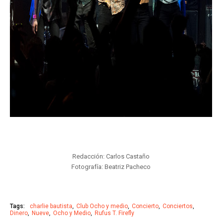
Redacción: Carlos Castaño
Fotografía: Beatriz Pacheco
Tags:
charlie bautista
Club Ocho y medio
Concierto
Conciertos
Dinero
Nueve
Ocho y Medio
Rufus T. Firefly