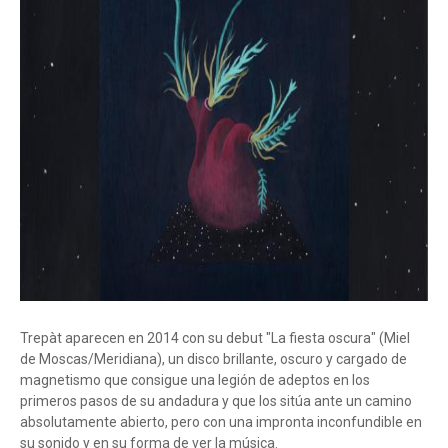
Trepàt aparecen en 2014 con su debut "La fiesta oscura" (Miel
de Moscas/Meridiana), un disco brillante, oscuro y cargado de
magnetismo que consigue una legión de adeptos en los
primeros pasos de su andadura y que los sitúa ante un camino
absolutamente abierto, pero con una impronta inconfundible en
su sonido y en su forma de ver la música.