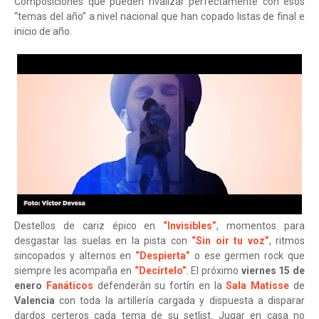
Composiciones que pueden rivalizar perfectamente con esos
“temas del año” a nivel nacional que han copado listas de final e
inicio de año.
Destellos de cariz épico en
“Invisibles”
, momentos para
desgastar las suelas en la pista con
“Sin oir tu voz”
, ritmos
sincopados y alternos en
“Despierta”
o ese germen rock que
siempre les acompaña en
“Decírtelo”
. El próximo
viernes 15 de
enero
Fanáticos
defenderán su fortín en la
Sala Matisse
de
Valencia
con toda la artillería cargada y dispuesta a disparar
dardos certeros cada tema de su setlist. Jugar en casa no