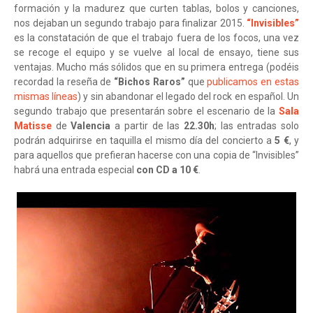
formación y la madurez que curten tablas, bolos y canciones,
nos dejaban un segundo trabajo para finalizar 2015.
“Invisibles”
es la constatación de que el trabajo fuera de los focos, una vez
se recoge el equipo y se vuelve al local de ensayo, tiene sus
ventajas. Mucho más sólidos que en su primera entrega (podéis
recordad la reseña de
“Bichos Raros”
que
publicamos en estas
mismas líneas
) y sin abandonar el legado del rock en español. Un
segundo trabajo que presentarán sobre el escenario de la
Sala
Matisse
de
Valencia
a partir de las
22.30h
; las entradas solo
podrán adquirirse en taquilla el mismo día del concierto a
5 €
, y
para aquellos que prefieran hacerse con una copia de “Invisibles”
habrá una entrada especial
con CD a 10 €
.