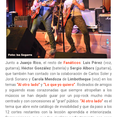
Junto a
Juanjo Rico
, el resto de
Fanáticos
:
Luis Pérez
(voz,
guitarra),
Héctor González
(batería) y
Sergio Albors
(guitarra),
que también han contado con la colaboración de Carlos Soler y
Jordi Soriano y
Carola Mendoza
de
Limbotheque
(voz) en los
temas
“Al otro lado”
y
“Lo que yo quiero”
. Rodeados de amigos
y siguiendo esas corazonadas que siempre atropellan a los
músicos se han dejado guiar por un pop-rock mucho más
centrado y con concesiones al “gran” público.
“Al otro lado”
es el
tema que abre este catálogo de invisibilidad y que da paso a los
12 cortes restantes con la lección aprendida e interiorizada.