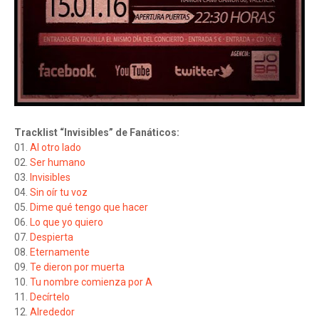
Tracklist “Invisibles” de Fanáticos:
01.
Al otro lado
02.
Ser humano
03.
Invisibles
04.
Sin oír tu voz
05.
Dime qué tengo que hacer
06.
Lo que yo quiero
07.
Despierta
08.
Eternamente
09.
Te dieron por muerta
10.
Tu nombre comienza por A
11.
Decírtelo
12.
Alrededor