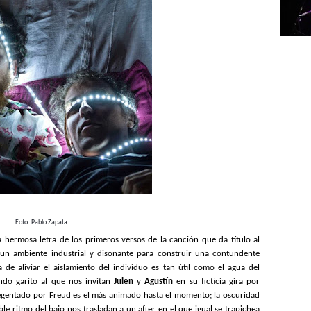
Foto: Pablo Zapata
La hermosa letra de los primeros versos de la canción que da título al
 un ambiente industrial y disonante para construir una contundente
 de aliviar el aislamiento del individuo es tan útil como el agua del
ndo garito al que nos invitan
Julen
y
Agustín
en su ficticia gira por
 regentado por Freud es el más animado hasta el momento; la oscuridad
ble ritmo del bajo nos trasladan a un after en el que igual se trapichea