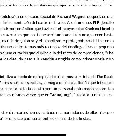
que con todo tipo de substancias que apaciguan los espíritus inquietos.
crédulos?) a un episodio sexual de
Richard Wagner
después de una
instrumentación del corte le da a los Apartamentos El Bajoncillo
entismo romántico que tuvieron el neoyorquino
Chelsea Hotel
o
itarrazos a los que nos tiene acostumbrado Julen no aparecen hasta
llos riffs de guitarra y el hipnotizante protagonismo del theremin
ruir uno de los temas más rotundos del decálogo. Tras el pequeño
s a una duración que duplica a la del resto de composiciones, “
The
e los diez, da paso a la canción escogida como primer single y sin
sintetiza a modo de epílogo la doctrina musical y lírica de
The Black
ses sintéticas sencillas, la magia de ciencia ficción que introduce
 una sencilla batería construyen un personal entramado sonoro tan
iten los mismos versos que en
"Aquajung"
, “Hacia la tumba. Hacia
 estos diez cortes hemos acabado enamorándonos de ellos. Y es que
a”
es un disco para sonar entero en una de tus fiestas.