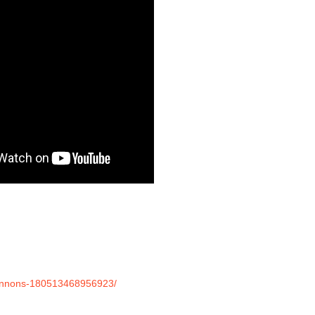
Lennons-180513468956923/