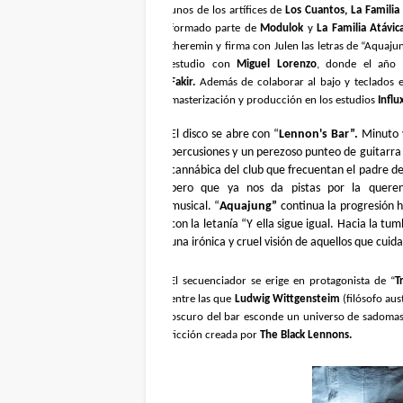
unos de los artífices de
Los Cuantos, La Familia
formado parte de
Modulok
y
La Familia Atávic
theremin y firma con Julen las letras de “Aquaju
estudio con
Miguel Lorenzo
, donde el año
Fakir.
Además de colaborar al bajo y teclados 
masterización y producción en los estudios
Influ
El disco se abre con “
Lennon's Bar”.
Minuto y
percusiones y un perezoso punteo de guitarra 
cannábica del club que frecuentan el padre de
pero que ya nos da pistas por la queren
musical. “
Aquajung”
continua la progresión hi
con la letanía “Y ella sigue igual. Hacia la tu
una irónica y cruel visión de aquellos que cu
El secuenciador se erige en protagonista de “
T
entre las que
Ludwig Wittgensteim
(filósofo aus
oscuro del bar esconde un universo de sadomas
ficción creada por
The Black Lennons.