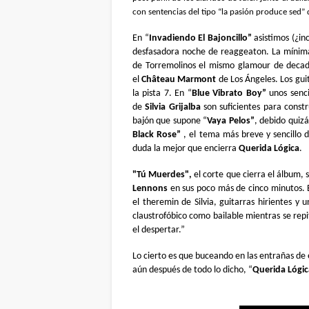
con sentencias del tipo “la pasión produce sed” 
En “
Invadiendo El Bajoncillo”
asistimos (¿in
desfasadora noche de reaggeaton. La mínima 
de Torremolinos el mismo glamour de decad
el
Château Marmont
de Los Ángeles. Los gu
la pista 7. En “
Blue Vibrato Boy”
unos senci
de
Silvia Grijalba
son suficientes para const
bajón que supone “
Vaya Pelos”
, debido quizá
Black Rose”
, el tema más breve y sencillo d
duda la mejor que encierra
Querida Lógica
.
"Tú Muerdes",
el corte que cierra el álbum, 
Lennons
en sus poco más de cinco minutos. Ba
el theremin de Silvia, guitarras hirientes y
claustrofóbico como bailable mientras se rep
el despertar.”
Lo cierto es que buceando en las entrañas de
aún después de todo lo dicho, “
Querida Lógic