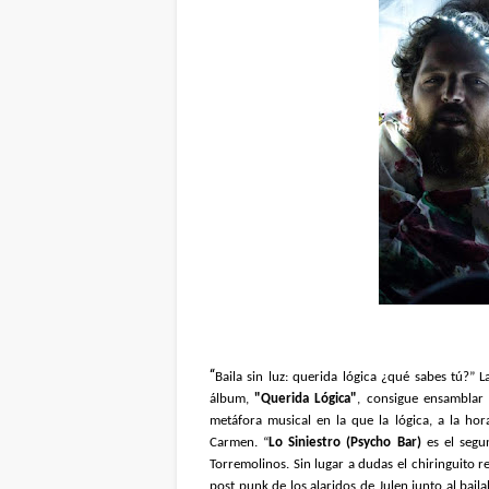
“
Baila sin luz: querida lógica ¿qué sabes tú?” 
álbum,
"Querida Lógica"
, consigue ensamblar
metáfora musical en la que la lógica, a la hora
Carmen. “
Lo Siniestro (Psycho Bar)
es el segu
Torremolinos. Sin lugar a dudas el chiringuito
post punk de los alaridos de Julen junto al baila