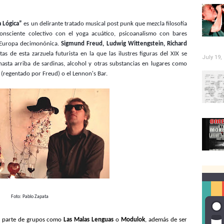
 Lógica”
es un delirante tratado musical post punk que mezcla filosofía
consciente colectivo con el yoga acuático, psicoanalismo con bares
 Europa decimonónica.
Sigmund Freud, Ludwig Wittengstein, Richard
as de esta zarzuela futurista en la que las ilustres figuras del XIX se
July 19,
hasta arriba de sardinas, alcohol y otras substancias en lugares como
 (regentado por Freud) o el Lennon's Bar.
Foto: Pablo Zapata
do parte de grupos como
Las Malas Lenguas
o
Modulok
, además de ser