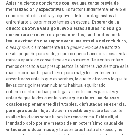
Asistir a ciertos conciertos conlleva una carga previa de
mentalización y expectativas
. Es factor fundamental en ello el
conocimiento de la obra y objetivos de los protagonistas al
enfrentarte a los primeros temas en escena.
Esperar de un
directo de Steve Vai algo nuevo a estas alturas no es algo
que entrara en nuestros pensamientos, sustituidos por la
tenue excitación que supone ver a una estrella del rock duro
,
o
heavy rock
, o simplemente a un
guitar hero
que se esforzó
desde pequeño para serlo, y que no quería hacer otra cosa en la
música aparte de convertirse en eso mismo. Te sientas más o
menos cercano a sus presupuestos, la primera vez siempre es la
más emocionante, para bien o para mal, y los sentimientos
encontrados ante lo que esperabas, lo que te ofrecen y lo que te
llevas consigo intentan nublar tu habitual equilibrado
entendimiento. Luchas por llegar a conclusiones parciales y
antes de que te des cuenta, sabes que
esta es una de esas
ocasiones plenamente disfrutables, disfrutadas en esencia,
pero que quedan lejos de ser irrepetibles
y sobre las que te
asaltan las dudas sobre tu posible reincidencia.
Estás
allí, sí,
inundado solo por momentos de un potentísimo caudal de
virtuosismo desalmado
, y te asombras hasta el exceso y no