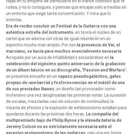
cejas en tu empeño de zambullirte en el trance colectivo que te
rodea, y no lo consigues, y piensas que encajas solo a medias en
un entorno que exige tanta concentración. Y mira que lo
intentas.
Era de recibo concluir un Festival de la Guitarra con una
auténtica estrella del instrumento
, en teoría el núcleo de un
cartel que se adorna con otras de igual relumbrón en un
espectro mucho más amplio. Por eso
la presencia de Vai, el
marciano, se hacía para muchos esencialmente necesaria
.
Arropado por un aura de infalibilidad y excusándose en
la
celebración del vigésimo quinto aniversario de la grabación
de un álbum básico en su discografía, ‘Passion and Warfare’
,
se presenta envuelto en un
capazo pseudogaláctico, gafas
propias de
rave
barrial y fosforescencias en el mástil de una
de sus preciadas Ibanez
, un diseño tan provocador como
inofensivo una vez desglosadas las primeras notas. La sucesión
de escalas, mezcladas casi sin solución de continuidad, la
mezcla de efectos y la explosión de exhbicionismo estallan para
quedarse durante las próximas dos horas.
La compañía del
multipremiado bajo de Philip Bynoe y la elevada batería de
Jeremy Colson no es estrictamente necesaria ante el
excesivo protagonismo de las guitarras
, casi una por tema,