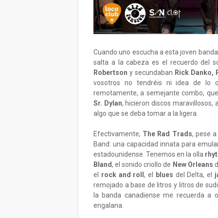
Cuando uno escucha a esta joven banda
salta a la cabeza es el recuerdo del 
Robertson
y secundaban
Rick Danko, 
vosotros no tendréis ni idea de lo
remotamente, a semejante combo, que 
Sr. Dylan
, hicieron discos maravillosos, 
algo que se deba tomar a la ligera.
Efectivamente,
The Rad Trads
, pese 
Band: una capacidad innata para emular,
estadounidense. Tenemos en la olla
rhy
Bland
, el sonido criollo de
New Orleans
d
el
rock and roll
, el
blues
del Delta, el
j
remojado a base de litros y litros de su
la banda canadiense me recuerda a 
engalana.