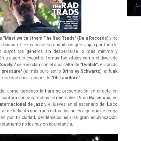
ma
"Must we call them The Rad Trads" (Dala Records)
y no
 diciendo. Diez canciones magníficas que viajan por todo lo
do suyos los géneros sin despeinarse lo más mínimo y
n a quien lo escuche. Temas tan vitales como el divertido
Rosalyn"
se mezclan con el soul celta de
"Delilah",
el sonido
 pressure"
(al más puro estilo
Brinsley Schwartz
), el
funk
rofundidad cuasi-gospel de
"Oh Landlord"
.
do, como tampoco lo hará su presentación en directo en
 contará con dos fechas: el miércoles 19 en
Barcelona
, en
internacional de jazz
y el jueves en el escenario del
Loco
rutar de la fiesta que traen estos tíos no es algo que se tenga
n por tu ciudad, perdérselos es una gran equivocación.
undamento no las hay en abundancia.