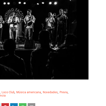
Loco Club
Música americana
Novedades
Previa
ncia