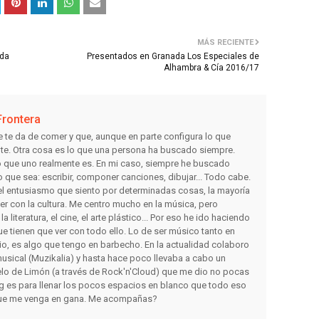
MÁS RECIENTE
ada
Presentados en Granada Los Especiales de
Alhambra & Cía 2016/17
Frontera
e te da de comer y que, aunque en parte configura lo que
nte. Otra cosa es lo que una persona ha buscado siempre.
lo que uno realmente es. En mi caso, siempre he buscado
o que sea: escribir, componer canciones, dibujar... Todo cabe.
r el entusiasmo que siento por determinadas cosas, la mayoría
ver con la cultura. Me centro mucho en la música, pero
 literatura, el cine, el arte plástico... Por eso he ido haciendo
e tienen que ver con todo ello. Lo de ser músico tanto en
io, es algo que tengo en barbecho. En la actualidad colaboro
usical (Muzikalia) y hasta hace poco llevaba a cabo un
lo de Limón (a través de Rock'n'Cloud) que me dio no pocas
og es para llenar los pocos espacios en blanco que todo eso
 que me venga en gana. Me acompañas?