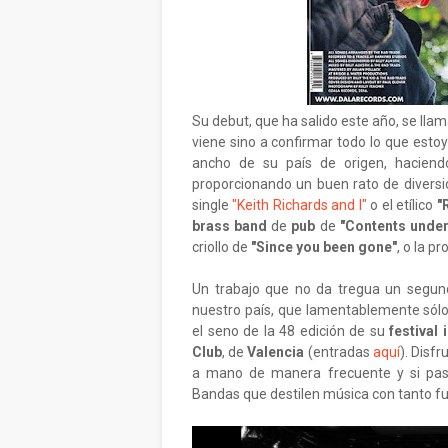
Su debut, que ha salido este año, se lla
viene sino a confirmar todo lo que estoy
ancho de su país de origen, hacien
proporcionando un buen rato de diversió
single
"Keith Richards and I"
o el etílico
"
brass band
de
pub
de
"Contents under
criollo de
"Since you been gone"
, o la p
Un trabajo que no da tregua un segun
nuestro país, que lamentablemente sólo
el seno de la 48 edición de su
festival 
Club
, de
Valencia
(entradas
aquí
). Disf
a mano de manera frecuente y si pasa
Bandas que destilen música con tanto f