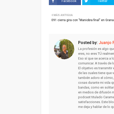
Facebook
Twitter
MÁS ANTIGUA
091 cierra gira con "Maniobra final" en Gran
Posted by:
Juanjo 
La profesión es algo qu
eres, no eres TÚ realme
Eso sí que se acerca a 
comunicar. A través de l
El objetivo es transmiti
de las cuales tiene que 
también adoro el cómic, la
cosas durante mi vida qu
bandas, como en solitar
en medios de difusión m
podcast titulado Carame
satisfacciones. Este bl
me deja y hablar de lo