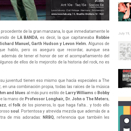
 procedente de la gran manzana, lo que inmediatamente le
July 19,
sonido de
LA BANDA
, es decir, la que capitaneaba
Robbie
Richard Manuel, Garth Hudson y Levon Helm.
Algunos de
 que hablo, pero os aseguro que recordar, aunque sea
además de tener el honor de ser el acompañamiento del
algunos de ellos de lo mejorcito de la historia del rock, no es
a su juventud tienen eso mismo que hacía especiales a The
 en una combinación propia, todas las raíces de la música
thm and blues
al más puro estilo de
Larry Williams
o
Bobby
e la mano de
Professor Longhair, Dr. John o The Meters
,
azz
, el
folk
de los pioneros, lo que haga falta... y todo ello
doroso
soul
. Portentosa y atrevida mezcla que además de a
otra de mis adoradas:
NRBQ
, referencia que también les