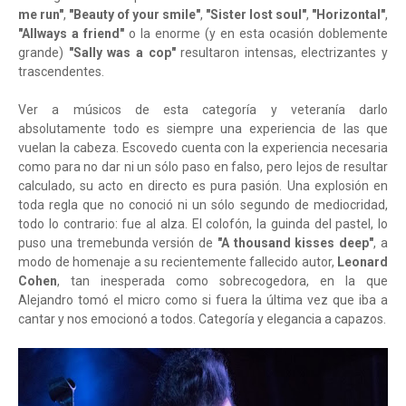
me run"
,
"Beauty of your smile"
,
"Sister lost soul"
,
"Horizontal"
,
"Allways a friend"
o la enorme (y en esta ocasión doblemente
grande)
"Sally was a cop"
resultaron intensas, electrizantes y
trascendentes.
Ver a músicos de esta categoría y veteranía darlo
absolutamente todo es siempre una experiencia de las que
vuelan la cabeza. Escovedo cuenta con la experiencia necesaria
como para no dar ni un sólo paso en falso, pero lejos de resultar
calculado, su acto en directo es pura pasión. Una explosión en
toda regla que no conoció ni un sólo segundo de mediocridad,
todo lo contrario: fue al alza. El colofón, la guinda del pastel, lo
puso una tremebunda versión de
"A thousand kisses deep"
, a
modo de homenaje a su recientemente fallecido autor,
Leonard
Cohen
, tan inesperada como sobrecogedora, en la que
Alejandro tomó el micro como si fuera la última vez que iba a
cantar y nos emocionó a todos. Categoría y elegancia a capazos.