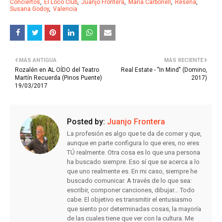
Conciertos
El Loco Club
Juanjo Frontera
María Carbonell
Reseña
Susana Godoy
Valencia
MÁS ANTIGUA
MÁS RECIENTE
Rozalén en AL OÍDO del Teatro
Real Estate - "In Mind" (Domino,
Martín Recuerda (Pinos Puente)
2017)
19/03/2017
Posted by:
Juanjo Frontera
La profesión es algo que te da de comer y que,
aunque en parte configura lo que eres, no eres
TÚ realmente. Otra cosa es lo que una persona
ha buscado siempre. Eso sí que se acerca a lo
que uno realmente es. En mi caso, siempre he
buscado comunicar. A través de lo que sea:
escribir, componer canciones, dibujar... Todo
cabe. El objetivo es transmitir el entusiasmo
que siento por determinadas cosas, la mayoría
de las cuales tiene que ver con la cultura. Me