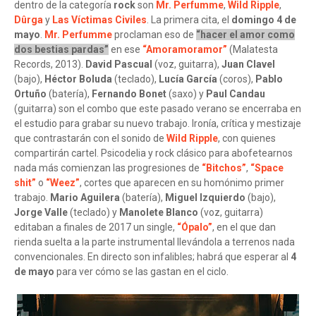
dentro de la categoría
rock
son
Mr. Perfumme
,
Wild Ripple
,
Dûrga
y
Las Víctimas Civiles
. La primera cita, el
domingo 4 de
mayo
.
Mr. Perfumme
proclaman eso de
“hacer el amor como
dos bestias pardas”
en ese
“Amoramoramor”
(Malatesta
Records, 2013).
David Pascual
(voz, guitarra),
Juan Clavel
(bajo),
Héctor Boluda
(teclado),
Lucía García
(coros),
Pablo
Ortuño
(batería),
Fernando Bonet
(saxo) y
Paul Candau
(guitarra) son el combo que este pasado verano se encerraba en
el estudio para grabar su nuevo trabajo. Ironía, crítica y mestizaje
que contrastarán con el sonido de
Wild Ripple
, con quienes
compartirán cartel. Psicodelia y rock clásico para abofetearnos
nada más comienzan las progresiones de
“Bitchos”
,
“Space
shit”
o
“Weez”
, cortes que aparecen en su homónimo primer
trabajo.
Mario Aguilera
(batería),
Miguel Izquierdo
(bajo),
Jorge Valle
(teclado) y
Manolete Blanco
(voz, guitarra)
editaban a finales de 2017 un single,
“Ópalo”
, en el que dan
rienda suelta a la parte instrumental llevándola a terrenos nada
convencionales. En directo son infalibles; habrá que esperar al
4
de mayo
para ver cómo se las gastan en el ciclo.