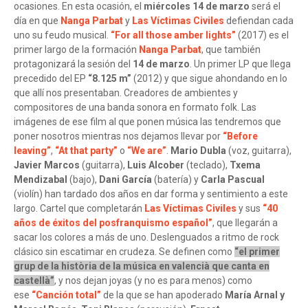
ocasiones. En esta ocasión, el
miércoles 14 de marzo
será el
día en que
Nanga Parbat
y
Las Víctimas Civiles
defiendan cada
uno su feudo musical.
“For all those amber lights”
(2017) es el
primer largo de la formación
Nanga Parbat
, que también
protagonizará la sesión del
14 de marzo
. Un primer LP que llega
precedido del EP
“8.125 m”
(2012) y que sigue ahondando en lo
que allí nos presentaban. Creadores de ambientes y
compositores de una banda sonora en formato folk. Las
imágenes de ese film al que ponen música las tendremos que
poner nosotros mientras nos dejamos llevar por
“Before
leaving”
,
“At that party”
o
“We are”
.
Mario Dubla
(voz, guitarra),
Javier Marcos
(guitarra),
Luis Alcober
(teclado),
Txema
Mendizabal
(bajo),
Dani García
(batería) y
Carla Pascual
(violín) han tardado dos años en dar forma y sentimiento a este
largo. Cartel que completarán
Las Víctimas Civiles
y sus
“40
años de éxitos del posfranquismo español”
, que llegarán a
sacar los colores a más de uno. Deslenguados a ritmo de rock
clásico sin escatimar en crudeza. Se definen como
“el primer
grup de la història de la música en valencià que canta en
castellà”
, y nos dejan joyas (y no es para menos) como
ese
“Canción total”
de la que se han apoderado
María Arnal y