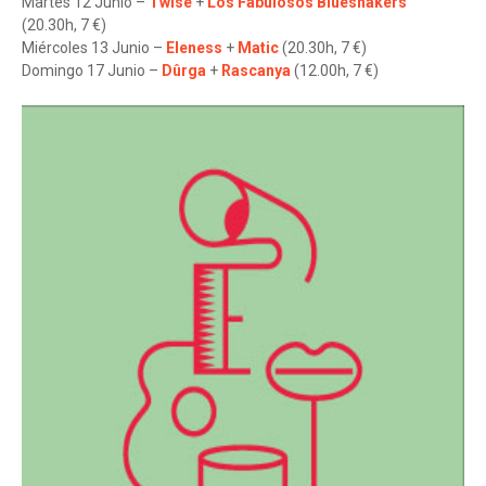
Martes 12 Junio –
Twise
+
Los Fabulosos Blueshakers
(20.30h, 7 €)
Miércoles 13 Junio –
Eleness
+
Matic
(20.30h, 7 €)
Domingo 17 Junio –
Dûrga
+
Rascanya
(12.00h, 7 €)