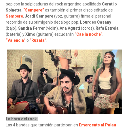
pop con la salpicaduras del rock argentino apellidado
Cerati
o
Spinetta
.
“Sempere”
es también el primer disco editado de
Sempere
.
Jordi Sempere
(voz, guitarra) firma el personal
recorrido de su primigenio decálogo pop.
Lourdes Casany
(bajo),
Sandra Ferrer
(violín),
Ana Agustí
(coros),
Rafa Estrela
(batería) y
Ximo
(guitarra) escudarán
“Cae la noche”
,
“Valencia”
o
“Ruzafa”
.
La hora del rock
Las 4 bandas que también participan en
Emergents al Palau