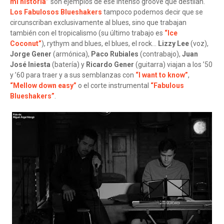
mi historia”
son ejemplos de ese intenso groove que destilan.
Los Fabulosos Blueshakers
tampoco podemos decir que se
circunscriban exclusivamente al blues, sino que trabajan
también con el tropicalismo (su último trabajo es
“Ice
Coconut”
), rythym and blues, el blues, el rock…
Lizzy Lee
(voz),
Jorge Gener
(armónica),
Paco Rubiales
(contrabajo),
Juan
José Iniesta
(batería) y
Ricardo Gener
(guitarra) viajan a los ’50
y ’60 para traer y a sus semblanzas con
“I want to know”
,
“Mellow down easy”
o el corte instrumental
“Fabulous
Blueshakers”
.