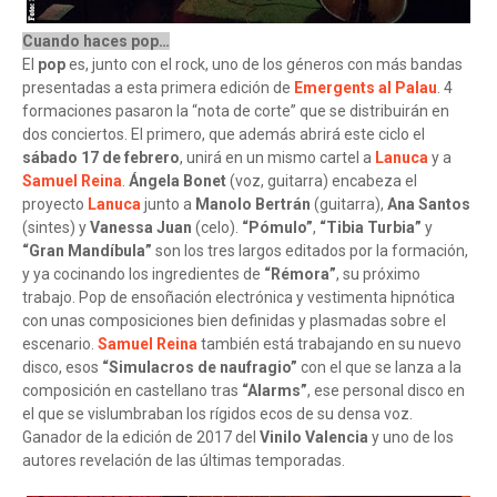
Cuando haces pop…
El
pop
es, junto con el rock, uno de los géneros con más bandas
presentadas a esta primera edición de
Emergents al Palau
. 4
formaciones pasaron la “nota de corte” que se distribuirán en
dos conciertos. El primero, que además abrirá este ciclo el
sábado 17 de febrero
, unirá en un mismo cartel a
Lanuca
y a
Samuel Reina
.
Ángela Bonet
(voz, guitarra) encabeza el
proyecto
Lanuca
junto a
Manolo Bertrán
(guitarra),
Ana Santos
(sintes) y
Vanessa Juan
(celo).
“Pómulo”
,
“Tibia Turbia”
y
“Gran Mandíbula”
son los tres largos editados por la formación,
y ya cocinando los ingredientes de
“Rémora”
, su próximo
trabajo. Pop de ensoñación electrónica y vestimenta hipnótica
con unas composiciones bien definidas y plasmadas sobre el
escenario.
Samuel Reina
también está trabajando en su nuevo
disco, esos
“Simulacros de naufragio”
con el que se lanza a la
composición en castellano tras
“Alarms”
, ese personal disco en
el que se vislumbraban los rígidos ecos de su densa voz.
Ganador de la edición de 2017 del
Vinilo Valencia
y uno de los
autores revelación de las últimas temporadas.