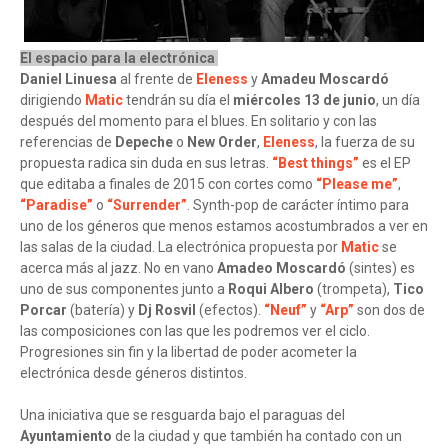
El espacio para la electrónica
Daniel Linuesa
al frente de
Eleness
y
Amadeu Moscardó
dirigiendo
Matic
tendrán su día el
miércoles 13 de junio
, un día
después del momento para el blues. En solitario y con las
referencias de
Depeche
o
New Order
,
Eleness
, la fuerza de su
propuesta radica sin duda en sus letras.
“Best things”
es el EP
que editaba a finales de 2015 con cortes como
“Please me”
,
“Paradise”
o
“Surrender”
. Synth-pop de carácter íntimo para
uno de los géneros que menos estamos acostumbrados a ver en
las salas de la ciudad. La electrónica propuesta por
Matic
se
acerca más al jazz. No en vano
Amadeo Moscardó
(sintes) es
uno de sus componentes junto a
Roqui Albero
(trompeta),
Tico
Porcar
(batería) y
Dj Rosvil
(efectos).
“Neuf”
y
“Arp”
son dos de
las composiciones con las que les podremos ver el ciclo.
Progresiones sin fin y la libertad de poder acometer la
electrónica desde géneros distintos.
Una iniciativa que se resguarda bajo el paraguas del
Ayuntamiento
de la ciudad y que también ha contado con un