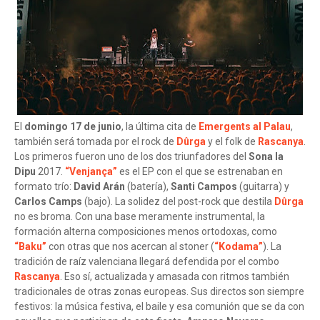
El
domingo 17 de junio
, la última cita de
Emergents al Palau
,
también será tomada por el rock de
Dûrga
y el folk de
Rascanya
.
Los primeros fueron uno de los dos triunfadores del
Sona la
Dipu
2017.
“Venjança”
es el EP con el que se estrenaban en
formato trío:
David Arán
(batería),
Santi Campos
(guitarra) y
Carlos Camps
(bajo). La solidez del post-rock que destila
Dûrga
no es broma. Con una base meramente instrumental, la
formación alterna composiciones menos ortodoxas, como
“Baku”
con otras que nos acercan al stoner (
“Kodama”
). La
tradición de raíz valenciana llegará defendida por el combo
Rascanya
. Eso sí, actualizada y amasada con ritmos también
tradicionales de otras zonas europeas. Sus directos son siempre
festivos: la música festiva, el baile y esa comunión que se da con