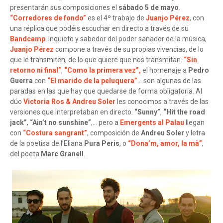
presentarán sus composiciones el
sábado 5 de mayo
.
“Corredores de fondo”
es el 4º trabajo de
Juanjo Pérez
, con
una réplica que podéis escuchar en directo a través de su
Bandcamp
. Inquieto y sabedor del poder sanador de la música,
Juanjo Pérez
compone a través de su propias vivencias, de lo
que le transmiten, de lo que quiere que nos transmitan.
“Sin
retorno ni final”
,
“Como la primera vez”,
el homenaje a
Pedro
Guerra
con
“El marido de la peluquera”
… son algunas de las
paradas en las que hay que quedarse de forma obligatoria. Al
dúo
Victoria Ros & Andreu Soler
les conocimos a través de las
versiones que interpretaban en directo.
“Sunny”
,
“Hit the road
jack”
,
“Ain’t no sunshine”
,… pero a
Emergents al Palau
llegan
con
“Costura sangrant”
, composición de
Andreu Soler
y letra
de la poetisa de l’Eliana
Pura Peris
, o
“Dona’m, amor, la mà”
,
del poeta
Marc Granell
.