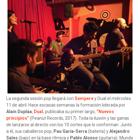
La segunda sesión pop llegará con
Sempere
y Dual el miércoles
11 de abril. Hace escasas semanas la formación liderada por
Alain Dupláa
,
Dual
, publicaba su primer largo,
“Nuevos
principios”
(Peanut Records, 2017). Toda la ilusión y las ganas
de lanzarse al directo con los 10 cortes que lo conforman. Junto
a él, sus caballeros pop,
Pau Garía-Serra
(batería) y
Alejandro
Sales
(bajo) en la base rítmica y
Pablo Alonso
(guitarra). Mundo