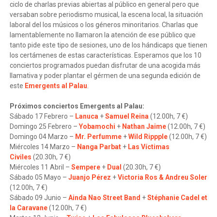
ciclo de charlas previas abiertas al público en general pero que
versaban sobre periodismo musical, la escena local, la situación
laboral del los músicos o los géneros minoritarios. Charlas que
lamentablemente no llamaron la atención de ese público que
tanto pide este tipo de sesiones, uno de los hándicaps que tienen
los certámenes de estas características. Esperamos que los 10
conciertos programados puedan disfrutar de una acogida más
llamativa y poder plantar el gérmen de una segunda edición de
este
Emergents al Palau
.
Próximos conciertos Emergents al Palau:
Sábado 17 Febrero –
Lanuca
+
Samuel Reina
(12.00h, 7 €)
Domingo 25 Febrero –
Yobamochi
+
Nathan Jaime
(12.00h, 7 €)
Domingo 04 Marzo –
Mr. Perfumme
+
Wild Rippple
(12.00h, 7 €)
Miércoles 14 Marzo –
Nanga Parbat
+
Las Víctimas
Civiles
(20.30h, 7 €)
Miércoles 11 Abril –
Sempere
+
Dual
(20.30h, 7 €)
Sábado 05 Mayo –
Juanjo Pérez
+
Victoria Ros & Andreu Soler
(12.00h, 7 €)
Sábado 09 Junio –
Ainda Nao Street Band
+
Stéphanie Cadel et
la Caravane
(12.00h, 7 €)