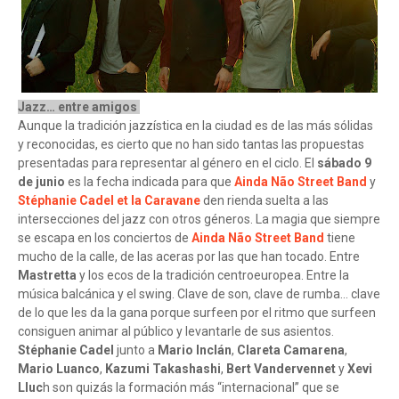
Jazz… entre amigos
Aunque la tradición jazzística en la ciudad es de las más sólidas
y reconocidas, es cierto que no han sido tantas las propuestas
presentadas para representar al género en el ciclo. El
sábado 9
de junio
es la fecha indicada para que
Ainda Não Street Band
y
Stéphanie Cadel et la Caravane
den rienda suelta a las
intersecciones del jazz con otros géneros. La magia que siempre
se escapa en los conciertos de
Ainda Não Street Band
tiene
mucho de la calle, de las aceras por las que han tocado. Entre
Mastretta
y los ecos de la tradición centroeuropea. Entre la
música balcánica y el swing. Clave de son, clave de rumba… clave
de lo que les da la gana porque surfeen por el ritmo que surfeen
consiguen animar al público y levantarle de sus asientos.
Stéphanie Cadel
junto a
Mario Inclán
,
Clareta Camarena
,
Mario Luanco
,
Kazumi Takashashi
,
Bert Vandervennet
y
Xevi
Lluc
h son quizás la formación más “internacional” que se