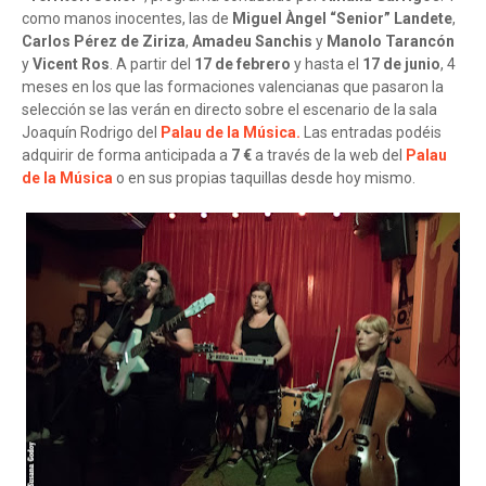
como manos inocentes, las de
Miguel Àngel “Senior” Landete
,
Carlos Pérez de Ziriza
,
Amadeu Sanchis
y
Manolo Tarancón
y
Vicent Ros
. A partir del
17 de febrero
y hasta el
17 de junio
, 4
meses en los que las formaciones valencianas que pasaron la
selección se las verán en directo sobre el escenario de la sala
Joaquín Rodrigo del
Palau de la Música.
Las entradas podéis
adquirir de forma anticipada a
7 €
a través de la web del
Palau
de la Música
o en sus propias taquillas desde hoy mismo.