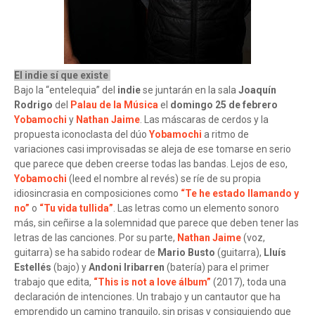
El indie sí que existe
Bajo la “entelequia” del
indie
se juntarán en la sala
Joaquín
Rodrigo
del
Palau de la Música
el
domingo 25 de febrero
Yobamochi
y
Nathan Jaime
. Las máscaras de cerdos y la
propuesta iconoclasta del dúo
Yobamochi
a ritmo de
variaciones casi improvisadas se aleja de ese tomarse en serio
que parece que deben creerse todas las bandas. Lejos de eso,
Yobamochi
(leed el nombre al revés) se ríe de su propia
idiosincrasia en composiciones como
“Te he estado llamando y
no”
o
“Tu vida tullida”
. Las letras como un elemento sonoro
más, sin ceñirse a la solemnidad que parece que deben tener las
letras de las canciones. Por su parte,
Nathan Jaime
(voz,
guitarra) se ha sabido rodear de
Mario Busto
(guitarra),
Lluís
Estellés
(bajo) y
Andoni Iribarren
(batería) para el primer
trabajo que edita,
“This is not a love álbum”
(2017), toda una
declaración de intenciones. Un trabajo y un cantautor que ha
emprendido un camino tranquilo, sin prisas y consiguiendo que