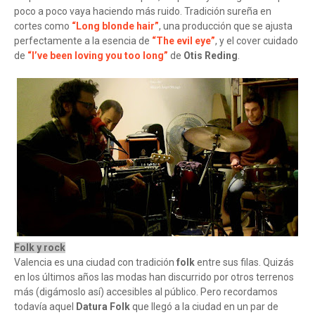
poco a poco vaya haciendo más ruido. Tradición sureña en
cortes como
“Long blonde hair”
, una producción que se ajusta
perfectamente a la esencia de
“The evil eye”
, y el cover cuidado
de
“I’ve been loving you too long”
de
Otis Reding
.
Folk y rock
Valencia es una ciudad con tradición
folk
entre sus filas. Quizás
en los últimos años las modas han discurrido por otros terrenos
más (digámoslo así) accesibles al público. Pero recordamos
todavía aquel
Datura Folk
que llegó a la ciudad en un par de