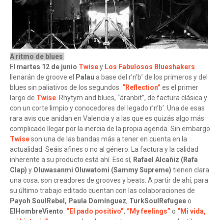
A ritmo de blues
El
martes 12 de junio
Twise
y
Los Fabulosos Blueshakers
llenarán de groove el
Palau
a base del r’n’b’ de los primeros y del
blues sin paliativos de los segundos.
“Reflection”
es el primer
largo de
Twise
. Rhytym and blues, “áranbit”, de factura clásica y
con un corte limpio y conocedores del legado r’n’b’. Una de esas
rara avis que anidan en Valencia y a las que es quizás algo más
complicado llegar por la inercia de la propia agenda. Sin embargo
Twise
son una de las bandas más a tener en cuenta en la
actualidad. Seáis afines o no al género. La factura y la calidad
inherente a su producto está ahí. Eso sí,
Rafael Alcañiz (Rafa
Clap)
y
Oluwasanmi Oluwatomi (Sammy Supreme)
tienen clara
una cosa: son creadores de grooves y beats. A partir de ahí, para
su último trabajo editado cuentan con las colaboraciones de
Payoh SoulRebel,
Paula Domínguez
,
TurkSoulRefugee
o
ElHombreViento
.
“El pado positivo”
,
“My feelings”
o
“Mi vida,