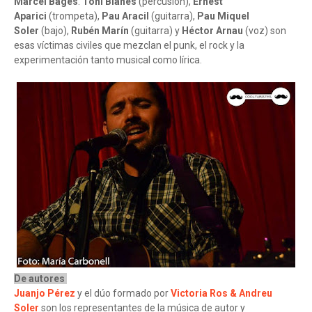
Marcel Bagés
.
Toni Blanes
(percusión),
Ernest
Aparici
(trompeta),
Pau Aracil
(guitarra),
Pau Miquel
Soler
(bajo),
Rubén Marín
(guitarra) y
Héctor Arnau
(voz) son
esas víctimas civiles que mezclan el punk, el rock y la
experimentación tanto musical como lírica.
De autores
Juanjo Pérez
y el dúo formado por
Victoria Ros & Andreu
Soler
son los representantes de la música de autor y