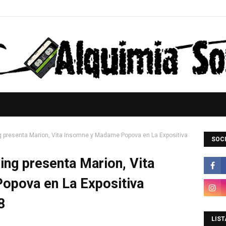
ng presenta Marion, Vita Insomne y Madame Popova en La Expositiva
SOCI
ling presenta Marion, Vita
opova en La Expositiva
8
LIST