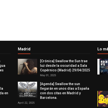
Madrid
Lo má
s
[Crónica] Swallow the Sun trae
agua
luz desde la oscuridad a Sala
res
Copérnico (Madrid) 29/04/2025
May 01, 2025
[Agenda] Swallow the sun
 la
llegarán en unos días a España
da en
con dos citas en Madrid y
Barcelona.
April 22, 2025