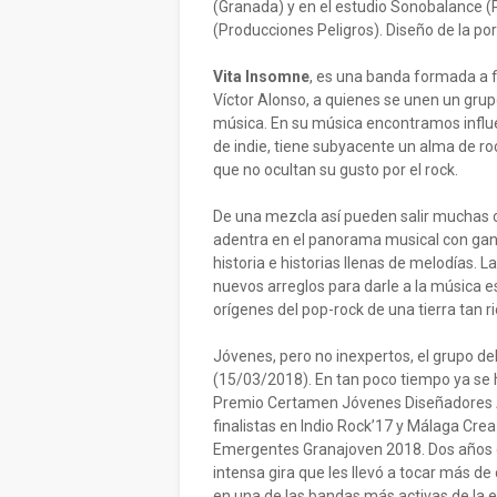
(Granada) y en el estudio Sonobalance 
(Producciones Peligros). Diseño de la por
Vita Insomne
, es una banda formada a f
Víctor Alonso, a quienes se unen un gru
música. En su música encontramos influe
de indie, tiene subyacente un alma de roc
que no ocultan su gusto por el rock.
De una mezcla así pueden salir muchas c
adentra en el panorama musical con gana
historia e historias llenas de melodías. 
nuevos arreglos para darle a la música es
orígenes del pop-rock de una tierra tan
Jóvenes, pero no inexpertos, el grupo d
(15/03/2018). En tan poco tiempo ya se
Premio Certamen Jóvenes Diseñadores An
finalistas en Indio Rock’17 y Málaga Crea
Emergentes Granajoven 2018. Dos años q
intensa gira que les llevó a tocar más de
en una de las bandas más activas de la 