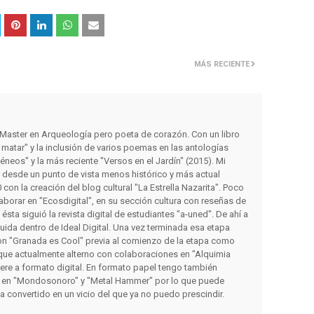
MÁS RECIENTE
y Master en Arqueología pero poeta de corazón. Con un libro
matar" y la inclusión de varios poemas en las antologías
éneos" y la más reciente "Versos en el Jardín" (2015). Mi
s desde un punto de vista menos histórico y más actual
con la creación del blog cultural "La Estrella Nazarita". Poco
orar en "Ecosdigital", en su sección cultura con reseñas de
a ésta siguió la revista digital de estudiantes "a-uned". De ahí a
luida dentro de Ideal Digital. Una vez terminada esa etapa
on "Granada es Cool" previa al comienzo de la etapa como
que actualmente alterno con colaboraciones en "Alquimia
iere a formato digital. En formato papel tengo también
 en "Mondosonoro" y "Metal Hammer" por lo que puede
ha convertido en un vicio del que ya no puedo prescindir.