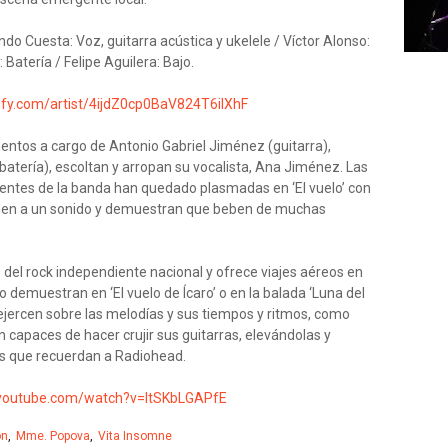
ndo Cuesta: Voz, guitarra acústica y ukelele / Víctor Alonso:
 Batería / Felipe Aguilera: Bajo.
tify.com/artist/4ijdZ0cp0BaV824T6iIXhF
entos a cargo de Antonio Gabriel Jiménez (guitarra),
batería), escoltan y arropan su vocalista, Ana Jiménez. Las
entes de la banda han quedado plasmadas en ‘El vuelo’ con
iñen a un sonido y demuestran que beben de muchas
del rock independiente nacional y ofrece viajes aéreos en
demuestran en ‘El vuelo de Ícaro’ o en la balada ‘Luna del
ejercen sobre las melodías y sus tiempos y ritmos, como
n capaces de hacer crujir sus guitarras, elevándolas y
s que recuerdan a Radiohead.
.youtube.com/watch?v=ltSKbLGAPfE
on
Mme. Popova
Vita Insomne