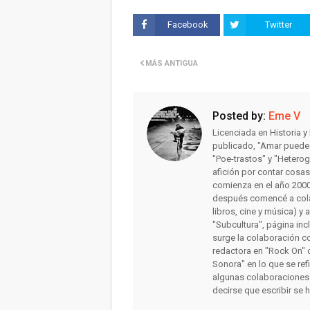
Facebook
Twitter
MÁS ANTIGUA
Posted by:
Eme V
Licenciada en Historia 
publicado, "Amar puede 
"Poe-trastos" y "Heterog
afición por contar cosa
comienza en el año 2000 
después comencé a colab
libros, cine y música) y 
"Subcultura", página inc
surge la colaboración c
redactora en "Rock On" 
Sonora" en lo que se ref
algunas colaboraciones
decirse que escribir se 