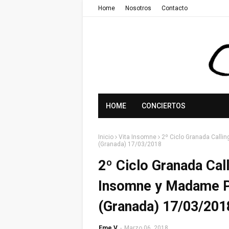
Home
Nosotros
Contacto
HOME
CONCIERTOS
Inicio
Vita Insomne
2º Ciclo Granada Calli
(Granada) 17/03/2018
2º Ciclo Granada Cal
Insomne y Madame P
(Granada) 17/03/201
Eme V
-
Marzo 06, 2018