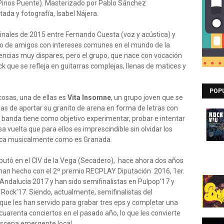
(Pinos Puente). Masterizado por Pablo Sánchez
tada y fotografía, Isabel Nájera.
inales de 2015 entre Fernando Cuesta (voz y acústica) y
po de amigos con intereses comunes en el mundo de la
ncias muy dispares, pero el grupo, que nace con vocación
k que se refleja en guitarras complejas, llenas de matices y
POP
osas, una de ellas es
Vita Insomne
, un grupo joven que se
s de aportar su granito de arena en forma de letras con
La banda tiene como objetivo experimentar, probar e intentar
a vuelta que para ellos es imprescindible sin olvidar los
 rica musicalmente como es Granada.
ebutó en el CIV de la Vega (Secadero), hace ahora dos años
 han hecho con el 2º premio RECPLAY Diputación 2016, 1er.
dalucía 2017 y han sido semifinalistas en Pulpop’17 y
 Rock’17. Siendo, actualmente, semifinalistas del
ue les han servido para grabar tres eps y completar una
 cuarenta conciertos en el pasado año, lo que les convierte
escena emergente local.