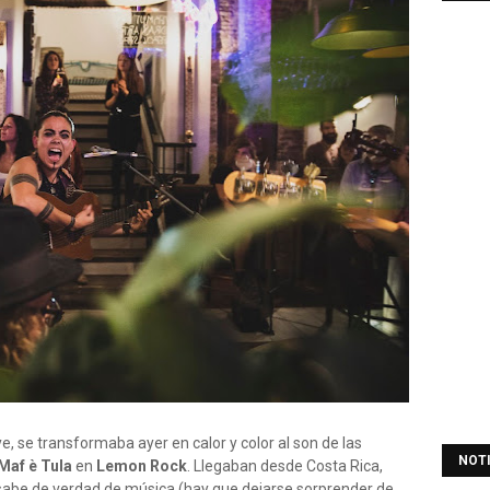
uye, se transformaba ayer en calor y color al son de las
NOT
Maf è Tula
en
Lemon Rock
. Llegaban desde Costa Rica,
abe de verdad de música (hay que dejarse sorprender de