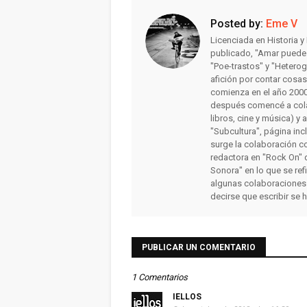
Posted by:
Eme V
Licenciada en Historia 
publicado, "Amar puede 
"Poe-trastos" y "Heterog
afición por contar cosa
comienza en el año 2000 
después comencé a colab
libros, cine y música) y 
"Subcultura", página inc
surge la colaboración c
redactora en "Rock On" 
Sonora" en lo que se ref
algunas colaboraciones
decirse que escribir se 
PUBLICAR UN COMENTARIO
1 Comentarios
IELLOS