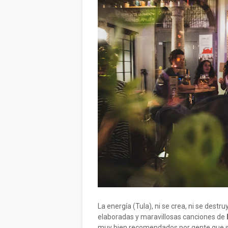
La energía (Tula), ni se crea, ni se destr
elaboradas y maravillosas canciones de
muy bien recomendados por gente que s