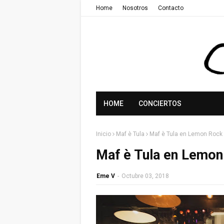
Home
Nosotros
Contacto
HOME
CONCIERTOS
Inicio
Maf è Tula
Maf è Tula en Lemon Rock
Maf è Tula en Lemon
Eme V
-
Octubre 03, 2018