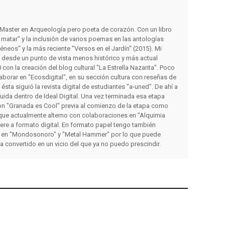
y Master en Arqueología pero poeta de corazón. Con un libro
matar" y la inclusión de varios poemas en las antologías
éneos" y la más reciente "Versos en el Jardín" (2015). Mi
s desde un punto de vista menos histórico y más actual
con la creación del blog cultural "La Estrella Nazarita". Poco
orar en "Ecosdigital", en su sección cultura con reseñas de
a ésta siguió la revista digital de estudiantes "a-uned". De ahí a
luida dentro de Ideal Digital. Una vez terminada esa etapa
on "Granada es Cool" previa al comienzo de la etapa como
que actualmente alterno con colaboraciones en "Alquimia
iere a formato digital. En formato papel tengo también
 en "Mondosonoro" y "Metal Hammer" por lo que puede
ha convertido en un vicio del que ya no puedo prescindir.