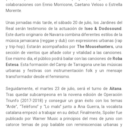
colaboraciones con Ennio Morricone, Caetano Veloso o Estrella
Morente.
Unas jornadas más tarde, el sábado 20 de julio, los Jardines del
Real serán testimonio de la actuación de
Iseo & Dodosound
.
Este dueto originario de Navarra combina diferentes estilos de la
música jamaicana (reggae y dub) con expresiones urbanas (rap
y trip-hop). Estarán acompañados por
The Mousehunters
, una
sección de vientos que añade color y vitalidad a las canciones.
Ese mismo día, el público podrá bailar con las canciones de
Roba
Estesa
. Esta formación del Camp de Tarragona une las músicas
urbanas y festivas con instrumentación folk y un mensaje
transformador desde el feminismo.
Seguidamente, el martes 23 de julio, será el turno de
Aitana
.
Tras quedar subcampeona en la novena edición de Operación
Triunfo (2017-2018) y conseguir un gran éxito con los temas
“Arde”, “Teléfono” y “Lo malo” junto a Ana Guerra, la vocalista
catalana empezó a trabajar en su debut. Finalmente, Spoiler fue
publicado por Warner Music a principios del mes de junio con
catorce temas de pop bailable con reminiscencias urbanas y