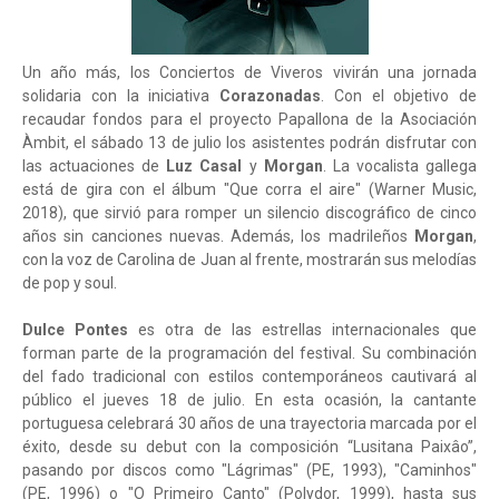
Un año más, los Conciertos de Viveros vivirán una jornada
solidaria con la iniciativa
Corazonadas
. Con el objetivo de
recaudar fondos para el proyecto Papallona de la Asociación
Àmbit, el sábado 13 de julio los asistentes podrán disfrutar con
las actuaciones de
Luz Casal
y
Morgan
. La vocalista gallega
está de gira con el álbum "Que corra el aire" (Warner Music,
2018), que sirvió para romper un silencio discográfico de cinco
años sin canciones nuevas. Además, los madrileños
Morgan
,
con la voz de Carolina de Juan al frente, mostrarán sus melodías
de pop y soul.
Dulce Pontes
es otra de las estrellas internacionales que
forman parte de la programación del festival. Su combinación
del fado tradicional con estilos contemporáneos cautivará al
público el jueves 18 de julio. En esta ocasión, la cantante
portuguesa celebrará 30 años de una trayectoria marcada por el
éxito, desde su debut con la composición “Lusitana Paixâo”,
pasando por discos como "Lágrimas" (PE, 1993), "Caminhos"
(PE, 1996) o "O Primeiro Canto" (Polydor, 1999), hasta sus