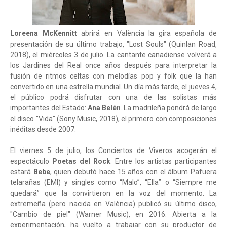
Loreena McKennitt
abrirá en València la gira española de
presentación de su último trabajo, "Lost Souls" (Quinlan Road,
2018), el miércoles 3 de julio. La cantante canadiense volverá a
los Jardines del Real once años después para interpretar la
fusión de ritmos celtas con melodías pop y folk que la han
convertido en una estrella mundial. Un día más tarde, el jueves 4,
el público podrá disfrutar con una de las solistas más
importantes del Estado:
Ana Belén
. La madrileña pondrá de largo
el disco "Vida" (Sony Music, 2018), el primero con composiciones
inéditas desde 2007.
El viernes 5 de julio, los Conciertos de Viveros acogerán el
espectáculo
Poetas del Rock
. Entre los artistas participantes
estará
Bebe
, quien debutó hace 15 años con el álbum Pafuera
telarañas (EMI) y singles como “Malo”, “Ella” o “Siempre me
quedará” que la convirtieron en la voz del momento. La
extremeña (pero nacida en València) publicó su último disco,
"Cambio de piel" (Warner Music), en 2016. Abierta a la
experimentación, ha vuelto a trabajar con su productor de