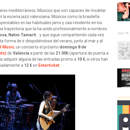
 aires mediterráneos. Músicos que son capaces de modelar
en la escena jazz valenciana. Músicos como la brasileña
ispensables en las habituales jams y casi residente en los
Una trayectoria que la ha unido profesionalmente a nombres
July 19,
Rosa
,
Natxo Tamarit
… y que sigue compartiendo cada vez
ta forma de ir despidiéndose del verano, junto al mar y al
 X Music
; un concierto el próximo
domingo 8 de
nts)
de
València
a partir de las
21.00h
(apertura de puerta a
déis adquirir alguna de las entradas promo a
10 €
; si otros han
cipadamente a
12 €
en
Enterticket
.