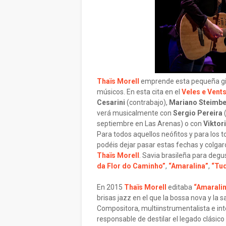
Thaïs Morell
emprende esta pequeña gir
músicos. En esta cita en el
Veles e Vent
Cesarini
(contrabajo),
Mariano Steimb
verá musicalmente con
Sergio Pereira
(
septiembre en Las Arenas) o con
Viktori
Para todos aquellos neófitos y para los t
podéis dejar pasar estas fechas y colga
Thaïs Morell
. Savia brasileña para degu
da Flor do Caminho”
,
“Amaralina”
,
“Tud
En 2015
Thaïs Morell
editaba
“Amarali
brisas jazz en el que la bossa nova y la 
Compositora, multiinstrumentalista e int
responsable de destilar el legado clásico