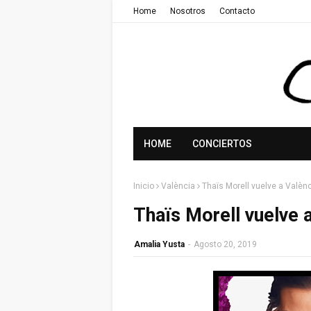
Home
Nosotros
Contacto
HOME
CONCIERTOS
Inicio
València
Thaïs Morell vuelve a Valènc
Thaïs Morell vuelve a
Amalia Yusta
-
Agosto 20, 2019