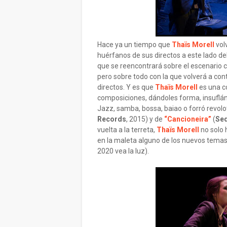
Hace ya un tiempo que
Thaïs Morell
volv
huérfanos de sus directos a este lado de
que se reencontrará sobre el escenario 
pero sobre todo con la que volverá a con
directos. Y es que
Thaïs Morell
es una c
composiciones, dándoles forma, insuflándo
Jazz, samba, bossa, baiao o forró revol
Records
, 2015) y de
“Cancioneira”
(
Se
vuelta a la terreta,
Thaïs Morell
no solo 
en la maleta alguno de los nuevos tema
2020 vea la luz).