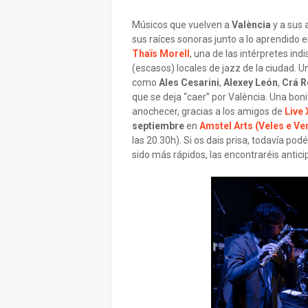
Músicos que vuelven a
València
y a sus
sus raíces sonoras junto a lo aprendido 
Thaïs Morell
, una de las intérpretes ind
(escasos) locales de jazz de la ciudad. 
como
Ales Cesarini
,
Alexey León
,
Crá 
que se deja “caer” por València. Una boni
anochecer, gracias a los amigos de
Live
septiembre
en
Amstel Arts (Veles e Ve
las 20.30h). Si os dais prisa, todavía po
sido más rápidos, las encontraréis anti