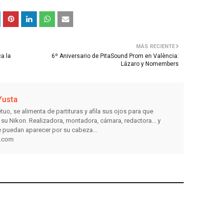
MÁS RECIENTE
a la
6º Aniversario de PitaSound Prom en València:
Lázaro y Nomembers
Yusta
tuo, se alimenta de partituras y afila sus ojos para que
e su Nikon. Realizadora, montadora, cámara, redactora... y
 puedan aparecer por su cabeza...
a.com