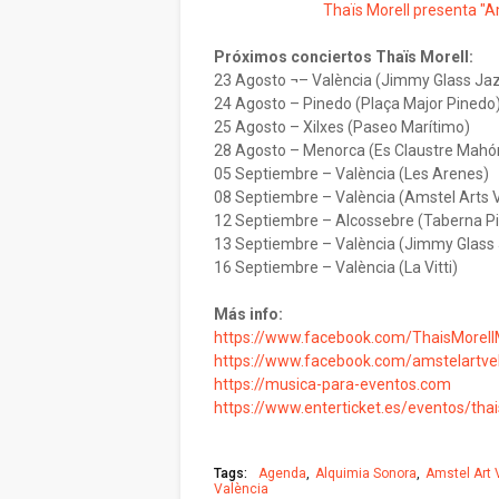
Thaïs Morell presenta "A
Próximos conciertos Thaïs Morell:
23 Agosto ¬– València (Jimmy Glass Ja
24 Agosto – Pinedo (Plaça Major Pinedo
25 Agosto – Xilxes (Paseo Marítimo)
28 Agosto – Menorca (Es Claustre Mahó
05 Septiembre – València (Les Arenes)
08 Septiembre – València (Amstel Arts V
12 Septiembre – Alcossebre (Taberna P
13 Septiembre – València (Jimmy Glass
16 Septiembre – València (La Vitti)
Más info:
https://www.facebook.com/ThaisMorell
https://www.facebook.com/amstelartve
https://musica-para-eventos.com
https://www.enterticket.es/eventos/tha
Tags:
Agenda
Alquimia Sonora
Amstel Art 
València