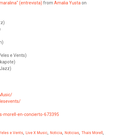
maralina" (entrevista)
from
Amalia Yusta
on
zz)
)
n)
eles e Vents)
ikapote)
 Jazz)
Music/
lesevents/
is-morell-en-concierto-673395
Veles e Vents
Live X Music
Noticia
Noticias
Thaïs Morell