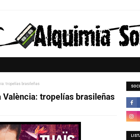
ia: tropelías brasileñas
SOCI
 València: tropelías brasileñas
LIST