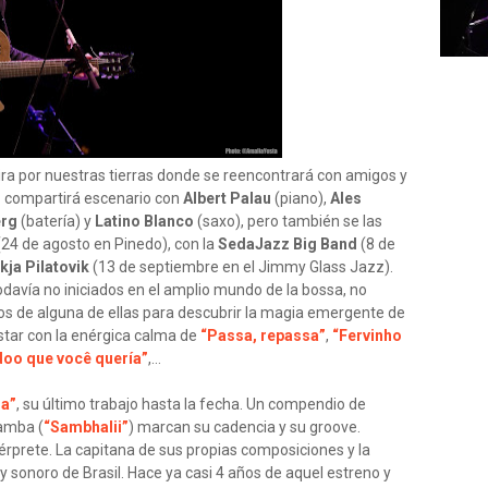
a por nuestras tierras donde se reencontrará con amigos y
s
compartirá escenario con
Albert Palau
(piano),
Ales
erg
(batería) y
Latino Blanco
(saxo), pero también se las
24 de agosto en Pinedo), con la
SedaJazz Big Band
(8 de
kja Pilatovik
(13 de septiembre en el Jimmy Glass Jazz).
odavía no iniciados en el amplio mundo de la bossa, no
ros de alguna de ellas para descubrir la magia emergente de
star con la enérgica calma de
“Passa, repassa”
,
“Fervinho
oo que você quería”
,…
na”
, su último trabajo hasta la fecha. Un compendio de
samba (
“Sambhalii”
) marcan su cadencia y su groove.
érprete. La capitana de sus propias composiciones y la
 y sonoro de Brasil. Hace ya casi 4 años de aquel estreno y