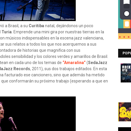
ió a Brasil, a su
Curitiba
natal, dejándonos un poco
l
Turia
. Emprende una mini gira por nuestras tierras en la
con músicos indispensables en la escena jazz valenciana,
tar sus relatos a todos los que nos acerquemos a sus
ontadora de historias que magnifica con sus
POP
les sensibilidad y los colores verdes y amarillos de Brasil.
otean en cada uno de los temas de
“Amaralina”
(
SedaJazz
daJazz Records
, 2011), sus dos trabajos editados. En esta
ha facturado ese cancionero, sino que además ha metido
s que conformarán su próximo trabajo (esperando a que en