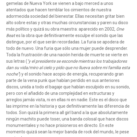
gemelas de Nueva York se vienen a bajo merced a unos
atentados que hacen temblar los cimientos de nuestra
adormecida sociedad del bienestar. Ellas necesitan gritar bien
alto sobre estas y otras muchas circunstancias y paren su disco
más político y quizá su obra maestra: aparecido en 2002,
One
Beat
es la obra que definitivamente esculpe el sonido que las
distingue, por el que serán recordadas. La furia se apodera de
todo de nuevo. Una furia que sólo una mujer puede desprender.
Toda la frustración de una nación herida de muerte se vierte en
sus letras (
"y el presidente se esconde mientras los trabajadores
dan su vida/miro al cielo y pido que no llueva sobre mi familia esta
noche"
) y el sonido hace acopio de energía, recuperando gran
parte de la vena punk que habían perdido en sus anteriores
discos, unida a todo el bagaje que habían esculpido en su sonido,
pero con el añadido de una complejidad en estructuras y
arreglos jamás vista, ni en ellas ni en nadie. Este es el disco que
las imprime en la historia y que definitivamente las diferencia de
todos. Son quizá la primera all girl band a la que absolutamente
ningún machito puede toser, una banda colosal que hace discos
monumentales y no hace prisioneros en directo. En este
momento quizá sean la mejor banda de rock del mundo, le pese