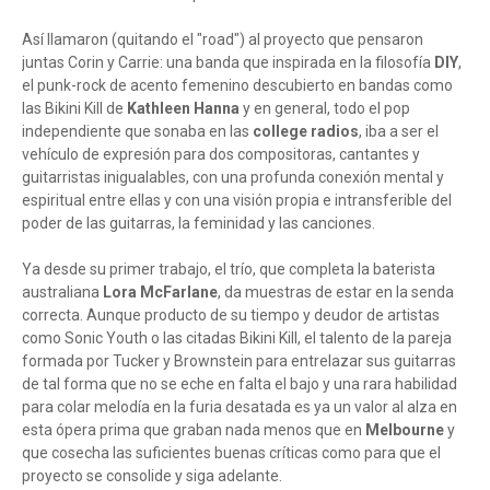
Así llamaron (quitando el "road") al proyecto que pensaron
juntas Corin y Carrie: una banda que inspirada en la filosofía
DIY
,
el punk-rock de acento femenino descubierto en bandas como
las Bikini Kill de
Kathleen Hanna
y en general, todo el pop
independiente que sonaba en las
college radios
, iba a ser el
vehículo de expresión para dos compositoras, cantantes y
guitarristas inigualables, con una profunda conexión mental y
espiritual entre ellas y con una visión propia e intransferible del
poder de las guitarras, la feminidad y las canciones.
Ya desde su primer trabajo, el trío, que completa la baterista
australiana
Lora McFarlane
, da muestras de estar en la senda
correcta. Aunque producto de su tiempo y deudor de artistas
como Sonic Youth o las citadas Bikini Kill, el talento de la pareja
formada por Tucker y Brownstein para entrelazar sus guitarras
de tal forma que no se eche en falta el bajo y una rara habilidad
para colar melodía en la furia desatada es ya un valor al alza en
esta ópera prima que graban nada menos que en
Melbourne
y
que cosecha las suficientes buenas críticas como para que el
proyecto se consolide y siga adelante.