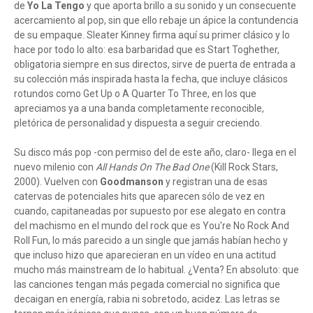
de
Yo La Tengo
y que aporta brillo a su sonido y un consecuente
acercamiento al pop, sin que ello rebaje un ápice la contundencia
de su empaque. Sleater Kinney firma aquí su primer clásico y lo
hace por todo lo alto: esa barbaridad que es Start Toghether,
obligatoria siempre en sus directos, sirve de puerta de entrada a
su colección más inspirada hasta la fecha, que incluye clásicos
rotundos como Get Up o A Quarter To Three, en los que
apreciamos ya a una banda completamente reconocible,
pletórica de personalidad y dispuesta a seguir creciendo.
Su disco más pop -con permiso del de este año, claro- llega en el
nuevo milenio con
All Hands On The Bad One
(Kill Rock Stars,
2000). Vuelven con
Goodmanson
y registran una de esas
catervas de potenciales hits que aparecen sólo de vez en
cuando, capitaneadas por supuesto por ese alegato en contra
del machismo en el mundo del rock que es You're No Rock And
Roll Fun, lo más parecido a un single que jamás habían hecho y
que incluso hizo que aparecieran en un vídeo en una actitud
mucho más mainstream de lo habitual. ¿Venta? En absoluto: que
las canciones tengan más pegada comercial no significa que
decaigan en energía, rabia ni sobretodo, acidez. Las letras se