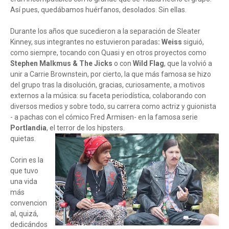
Así pues, quedábamos huérfanos, desolados. Sin ellas.
Durante los años que sucedieron a la separación de Sleater
Kinney, sus integrantes no estuvieron paradas
: Weiss
siguió,
como siempre, tocando con Quasi y en otros proyectos como
Stephen Malkmus & The Jicks
o con
Wild Flag
, que la volvió a
unir a Carrie Brownstein, por cierto, la que más famosa se hizo
del grupo tras la disolución, gracias, curiosamente, a motivos
externos a la música: su faceta periodística, colaborando con
diversos medios y sobre todo, su carrera como actriz y guionista
- a pachas con el cómico Fred Armisen- en la famosa serie
Portlandia
, el terror de los hipsters.
quietas.
Corin es la
que tuvo
una vida
más
convencion
al, quizá,
dedicándos