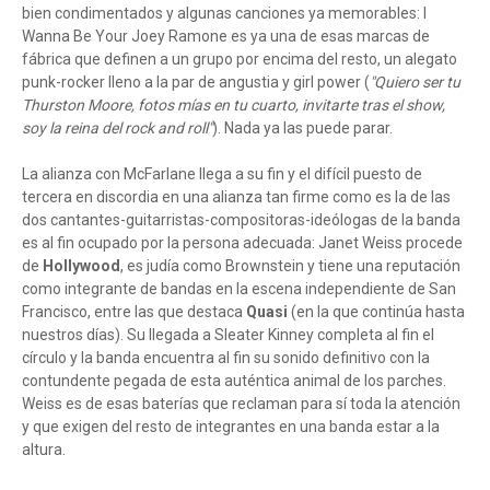
bien condimentados y algunas canciones ya memorables: I
Wanna Be Your Joey Ramone es ya una de esas marcas de
fábrica que definen a un grupo por encima del resto, un alegato
punk-rocker lleno a la par de angustia y girl power (
"Quiero ser tu
Thurston Moore, fotos mías en tu cuarto, invitarte tras el show,
soy la reina del rock and roll"
). Nada ya las puede parar.
La alianza con McFarlane llega a su fin y el difícil puesto de
tercera en discordia en una alianza tan firme como es la de las
dos cantantes-guitarristas-compositoras-ideólogas de la banda
es al fin ocupado por la persona adecuada: Janet Weiss procede
de
Hollywood
, es judía como Brownstein y tiene una reputación
como integrante de bandas en la escena independiente de San
Francisco, entre las que destaca
Quasi
(en la que continúa hasta
nuestros días). Su llegada a Sleater Kinney completa al fin el
círculo y la banda encuentra al fin su sonido definitivo con la
contundente pegada de esta auténtica animal de los parches.
Weiss es de esas baterías que reclaman para sí toda la atención
y que exigen del resto de integrantes en una banda estar a la
altura.