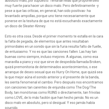
absoluto malo, por supuesto. Tendrían ellas que proponérselo
muy fuerte para hacer un disco malo. Pero definitivamente -y
pese a que las críticas, en general, han sido positivas- ha
levantado ampollas, porque uno tiene necesariamente que
ponerse en la tesitura de que no está escuchando exactamente
un disco de Sleater-Kinney.
Esto es otra cosa. Desde el primer momento te estalla en la cara
la falta de pegada, de elementos que antes resultaban
primordiales en un sonido que sin la furia resulta falto de fuelle,
de entusiasmo. Y no es que las canciones fallen. Las hay tan
buenas como siempre, incluso mejores. A algunas, como esa
maravilla a piano y voz que sirve de despedida llamada Broken,
quizá premonitoria de determinados acontecimientos, o ese
arranque de deseo sexual que es Hurry On Home, que quizá sea
la que mejor aúna el sonido anterior y el presente de la banda,
les sienta fenomenal el cambio. Pero después nos encontramos
con canciones tan carentes de enjundia como The Dog/The
Body, tan monótonas como RUINS o directamente, tan frívolas
como LOVE, de lo más facilón que han hecho jamás. No es un
disco malo en absoluto, pero sí desigual. Y eso jamás había
ocurrido.