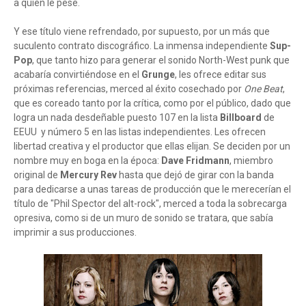
a quien le pese.
Y ese título viene refrendado, por supuesto, por un más que
suculento contrato discográfico. La inmensa independiente
Sup-
Pop
, que tanto hizo para generar el sonido North-West punk que
acabaría convirtiéndose en el
Grunge
, les ofrece editar sus
próximas referencias, merced al éxito cosechado por
One Beat
,
que es coreado tanto por la crítica, como por el público, dado que
logra un nada desdeñable puesto 107 en la lista
Billboard
de
EEUU y número 5 en las listas independientes. Les ofrecen
libertad creativa y el productor que ellas elijan. Se deciden por un
nombre muy en boga en la época:
Dave Fridmann
, miembro
original de
Mercury Rev
hasta que dejó de girar con la banda
para dedicarse a unas tareas de producción que le merecerían el
título de "Phil Spector del alt-rock", merced a toda la sobrecarga
opresiva, como si de un muro de sonido se tratara, que sabía
imprimir a sus producciones.