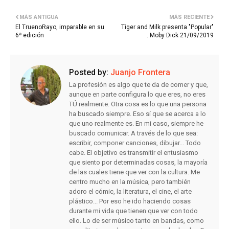
MÁS ANTIGUA
MÁS RECIENTE
El TruenoRayo, imparable en su
Tiger and Milk presenta "Popular"
6ª edición
. Moby Dick 21/09/2019
Posted by:
Juanjo Frontera
La profesión es algo que te da de comer y que,
aunque en parte configura lo que eres, no eres
TÚ realmente. Otra cosa es lo que una persona
ha buscado siempre. Eso sí que se acerca a lo
que uno realmente es. En mi caso, siempre he
buscado comunicar. A través de lo que sea:
escribir, componer canciones, dibujar... Todo
cabe. El objetivo es transmitir el entusiasmo
que siento por determinadas cosas, la mayoría
de las cuales tiene que ver con la cultura. Me
centro mucho en la música, pero también
adoro el cómic, la literatura, el cine, el arte
plástico... Por eso he ido haciendo cosas
durante mi vida que tienen que ver con todo
ello. Lo de ser músico tanto en bandas, como