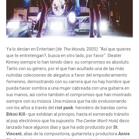
Ya lo decían en Entertain (de
The Woods
, 2005): "Así que quieres
que te entretengan?, busca en otro lado, por favor". Sleater
Kinney siempre lo han tenido claro: su compromiso es absoluto.
Tanto con su género, por el que han acuñado una de las más
nutridas colecciones de alegatos a favor del empoderamiento
femenino, demostrando con su carrera que no hay hombre que
pueda hacer sombra a una mujer cabreada con una guitarra en
sus manos, así como también el compromiso que han mostrado
siempre con su música. Una música que ha ido evolucionando
con los años a través del
riot punk
-heredero de bandas como
Bikini Kill-
que exhibían al principio, hasta el esmerado tránsito
al pop electrónico que ha supuesto
The Center Won't Hold
, disco
lanzado hace algunos días y que ha sido producido por
St.
Vincent
, alias de la compositoria, guitarrista y productora
Annie