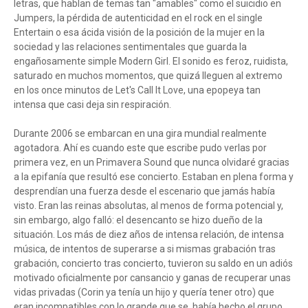
letras, que hablan de temas tan "amables" como el suicidio en
Jumpers, la pérdida de autenticidad en el rock en el single
Entertain o esa ácida visión de la posición de la mujer en la
sociedad y las relaciones sentimentales que guarda la
engañosamente simple Modern Girl. El sonido es feroz, ruidista,
saturado en muchos momentos, que quizá lleguen al extremo
en los once minutos de Let's Call It Love, una epopeya tan
intensa que casi deja sin respiración.
Durante 2006 se embarcan en una gira mundial realmente
agotadora. Ahí es cuando este que escribe pudo verlas por
primera vez, en un Primavera Sound que nunca olvidaré gracias
a la epifanía que resultó ese concierto. Estaban en plena forma y
desprendían una fuerza desde el escenario que jamás había
visto. Eran las reinas absolutas, al menos de forma potencial y,
sin embargo, algo falló: el desencanto se hizo dueño de la
situación. Los más de diez años de intensa relación, de intensa
música, de intentos de superarse a si mismas grabación tras
grabación, concierto tras concierto, tuvieron su saldo en un adiós
motivado oficialmente por cansancio y ganas de recuperar unas
vidas privadas (Corin ya tenía un hijo y quería tener otro) que
eran incompatibles con lo grande que se había hecho el grupo.