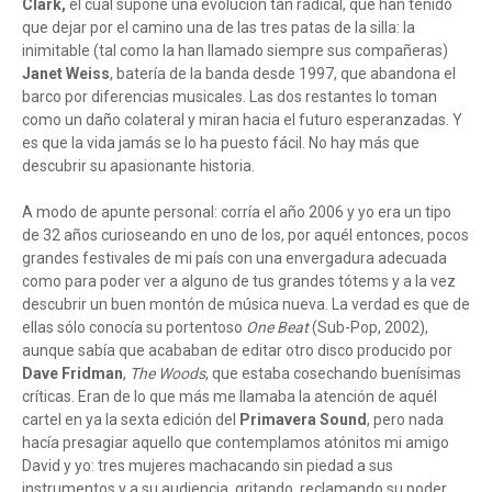
Clark,
el cual supone una evolución tan radical, que han tenido
que dejar por el camino una de las tres patas de la silla: la
inimitable (tal como la han llamado siempre sus compañeras)
Janet Weiss
, batería de la banda desde 1997, que abandona el
barco por diferencias musicales. Las dos restantes lo toman
como un daño colateral y miran hacia el futuro esperanzadas. Y
es que la vida jamás se lo ha puesto fácil. No hay más que
descubrir su apasionante historia.
A modo de apunte personal: corría el año 2006 y yo era un tipo
de 32 años curioseando en uno de los, por aquél entonces, pocos
grandes festivales de mi país con una envergadura adecuada
como para poder ver a alguno de tus grandes tótems y a la vez
descubrir un buen montón de música nueva. La verdad es que de
ellas sólo conocía su portentoso
One Beat
(Sub-Pop, 2002),
aunque sabía que acababan de editar otro disco producido por
Dave Fridman
,
The Woods
, que estaba cosechando buenísimas
críticas. Eran de lo que más me llamaba la atención de aquél
cartel en ya la sexta edición del
Primavera Sound
, pero nada
hacía presagiar aquello que contemplamos atónitos mi amigo
David y yo: tres mujeres machacando sin piedad a sus
instrumentos y a su audiencia, gritando, reclamando su poder