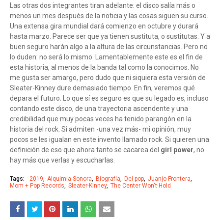
Las otras dos integrantes tiran adelante: el disco salía más o
menos un mes después de la noticia y las cosas siguen su curso.
Una extensa gira mundial dará comienzo en octubre y durará
hasta marzo. Parece ser que ya tienen sustituta, o sustitutas. Y a
buen seguro harán algo a la altura de las circunstancias. Pero no
lo duden: no será lo mismo. Lamentablemente este es el fin de
esta historia, al menos de la banda tal como la conocimos. No
me gusta ser amargo, pero dudo que ni siquiera esta versión de
Sleater-Kinney dure demasiado tiempo. En fin, veremos qué
depara el futuro. Lo que sí es seguro es que su legado es, incluso
contando este disco, de una trayectoria ascendente y una
credibilidad que muy pocas veces ha tenido parangón en la
historia del rock. Si admiten -una vez más- mi opinión, muy
pocos se les igualan en este invento llamado rock. Si quieren una
definición de eso que ahora tanto se cacarea del
girl power
, no
hay más que verlas y escucharlas.
Tags:
2019
Alquimia Sonora
Biografía
Del pop
Juanjo Frontera
Mom + Pop Records
Sleater-Kinney
The Center Won't Hold