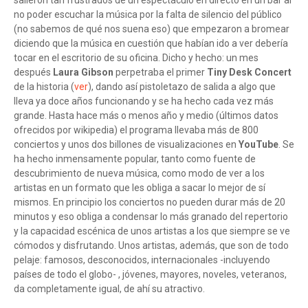
salieron tan frustrados de un espectáculo en directo en un bar al
no poder escuchar la música por la falta de silencio del público
(no sabemos de qué nos suena eso) que empezaron a bromear
diciendo que la música en cuestión que habían ido a ver debería
tocar en el escritorio de su oficina. Dicho y hecho: un mes
después
Laura Gibson
perpetraba el primer
Tiny Desk Concert
de la historia (
ver
), dando así pistoletazo de salida a algo que
lleva ya doce años funcionando y se ha hecho cada vez más
grande. Hasta hace más o menos año y medio (últimos datos
ofrecidos por wikipedia) el programa llevaba más de 800
conciertos y unos dos billones de visualizaciones en
YouTube
. Se
ha hecho inmensamente popular, tanto como fuente de
descubrimiento de nueva música, como modo de ver a los
artistas en un formato que les obliga a sacar lo mejor de sí
mismos. En principio los conciertos no pueden durar más de 20
minutos y eso obliga a condensar lo más granado del repertorio
y la capacidad escénica de unos artistas a los que siempre se ve
cómodos y disfrutando. Unos artistas, además, que son de todo
pelaje: famosos, desconocidos, internacionales -incluyendo
países de todo el globo- , jóvenes, mayores, noveles, veteranos,
da completamente igual, de ahí su atractivo.