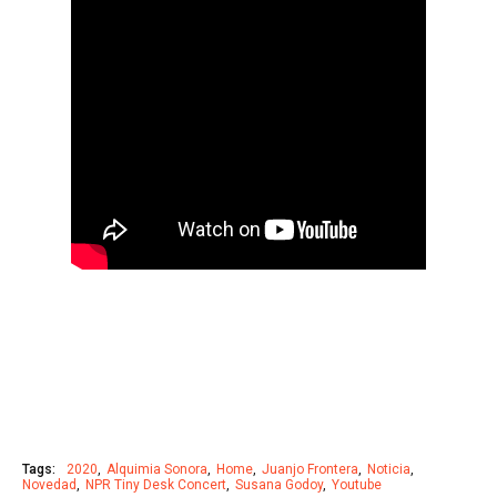
Tags:
2020
Alquimia Sonora
Home
Juanjo Frontera
Noticia
Novedad
NPR Tiny Desk Concert
Susana Godoy
Youtube