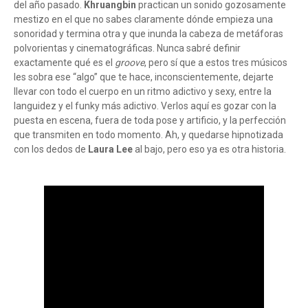
del año pasado.
Khruangbin
practican un sonido gozosamente
mestizo en el que no sabes claramente dónde empieza una
sonoridad y termina otra y que inunda la cabeza de metáforas
polvorientas y cinematográficas. Nunca sabré definir
exactamente qué es el
groove
, pero sí que a estos tres músicos
les sobra ese “algo” que te hace, inconscientemente, dejarte
llevar con todo el cuerpo en un ritmo adictivo y sexy, entre la
languidez y el funky más adictivo. Verlos aquí es gozar con la
puesta en escena, fuera de toda pose y artificio, y la perfección
que transmiten en todo momento. Ah, y quedarse hipnotizada
con los dedos de
Laura Lee
al bajo, pero eso ya es otra historia.