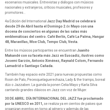
escenarios musicales. Entrevistas y diálogos con músicos
nacionales y extranjeros, críticos musicales, profesores y
promotores...
4a Edición del International
Jazz Day Madrid se celebrará
desde 29 de Abril hasta el Domingo 2
de
Mayo con una
docena de conciertos en algunas de las salas más
emblemáticas del centro. Café Berlín, Café La Palma, Hangar
48, Maravillas, Moe Club, Tempo Club, Vesta.
Entre los músicos participantes se encuentran
Juanito
Makandé con su faceta más Jazz en Euscadiz, ilustres como
Josemi Garzón, Antonio Ximénez, Raynald Colom, Fernando
Lamadrid o Santiago Cañada.
También hay espacio este 2021 para nuevas propuestas como
Rosin de Palo, Pecesquelaguerechaza, Lady & the tramps, boreal
dúo o Jazzaben. La guinda la ponen Celia Mayo y Karla Silva
cantando grandes clásicos en Jazz con voz de Mujer.
30 DE ABRIL: DÍA INTERNACIONAL DEL JAZZ fue proclamado
por la UNESCO en 2011,
se realiza ya en cientos de países que
organizan eventos en torno al género y además de las