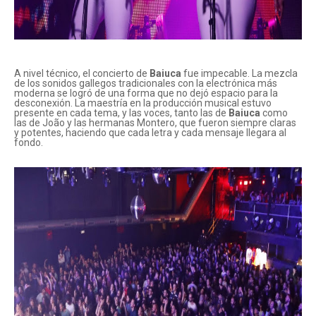
A nivel técnico, el concierto de
Baiuca
fue impecable. La mezcla
de los sonidos gallegos tradicionales con la electrónica más
moderna se logró de una forma que no dejó espacio para la
desconexión. La maestría en la producción musical estuvo
presente en cada tema, y las voces, tanto las de
Baiuca
como
las de João y las hermanas Montero, que fueron siempre claras
y potentes, haciendo que cada letra y cada mensaje llegara al
fondo.