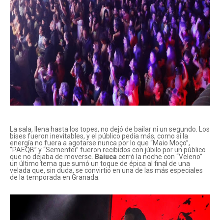
La sala, llena hasta los topes, no dejó de bailar ni un segundo. Los
bises fueron inevitables, y el público pedía más, como si la
energía no fuera a agotarse nunca por lo que “Maio Moço”,
“PAEQB” y “Sementei” fueron recibidos con júbilo por un público
que no dejaba de moverse.
Baiuca
cerró la noche con “Veleno”
un último tema que sumó un toque de épica al final de una
velada que, sin duda, se convirtió en una de las más especiales
de la temporada en Granada.