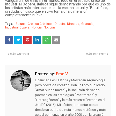
vanguardia, de Galicia y el mundo, todo en el espacio único de
Industrial Copera
.
Baiuca
sigue demostrando por qué es uno de
los artistas más interesantes de la escena actual, y “Barullo” es,
sin duda, un disco que en vivo toma una dimensión
completamente nueva.
Tags:
Baiuca
Crónica Crónicas
Directo
Directos
Granada
Industrial Copera
Noticia
Noticias
MÁS ANTIGUA
MÁS RECIENTE
Posted by:
Eme V
Licenciada en Historia y Master en Arqueología
pero poeta de corazón. Con un libro publicado,
"Amar puede matar" y la inclusión de varios
poemas en las antologías "Poe-trastos" y
"Heterogéneos" y la más reciente "Versos en el
Jardín" (2015). Mi afición por contar cosas
desde un punto de vista menos histórico y más
actual comienza en el año 2000 con la creación