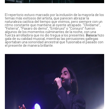
El repertorio estuvo marcado por la inclusión de la mayoría de los
temas más exitosos del artista, que parecen abrazar la
naturaleza caótica del tiempo que vivimos, pero siempre con un
ritmo constante que mantiene al oyente atrapado. “Olvídame”,
“Fisterra”, “Paxaro do demo”, “Embruxo” o “Conxuro” fueron
algunos de los momentos culminantes de la noche, con una
fuerza arrolladora que no dio tregua a los presentes.
Baiuca
hizo
gala de su calidad musical, mientras las percusiones gallegas
aportaban una sonoridad ancestral que fusionaba el pasado con
el presente de manera brillante.