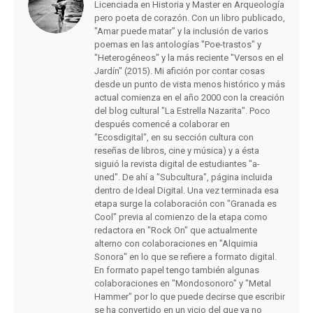
Licenciada en Historia y Master en Arqueología
pero poeta de corazón. Con un libro publicado,
"Amar puede matar" y la inclusión de varios
poemas en las antologías "Poe-trastos" y
"Heterogéneos" y la más reciente "Versos en el
Jardín" (2015). Mi afición por contar cosas
desde un punto de vista menos histórico y más
actual comienza en el año 2000 con la creación
del blog cultural "La Estrella Nazarita". Poco
después comencé a colaborar en
"Ecosdigital", en su sección cultura con
reseñas de libros, cine y música) y a ésta
siguió la revista digital de estudiantes "a-
uned". De ahí a "Subcultura", página incluida
dentro de Ideal Digital. Una vez terminada esa
etapa surge la colaboración con "Granada es
Cool" previa al comienzo de la etapa como
redactora en "Rock On" que actualmente
alterno con colaboraciones en "Alquimia
Sonora" en lo que se refiere a formato digital.
En formato papel tengo también algunas
colaboraciones en "Mondosonoro" y "Metal
Hammer" por lo que puede decirse que escribir
se ha convertido en un vicio del que ya no