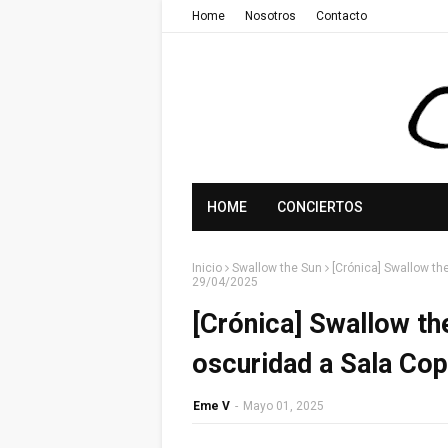
Home
Nosotros
Contacto
HOME
CONCIERTOS
Inicio
Swallow the Sun
[Crónica] Swallow th
29/04/2025
[Crónica] Swallow the
oscuridad a Sala Co
Eme V
-
Mayo 01, 2025