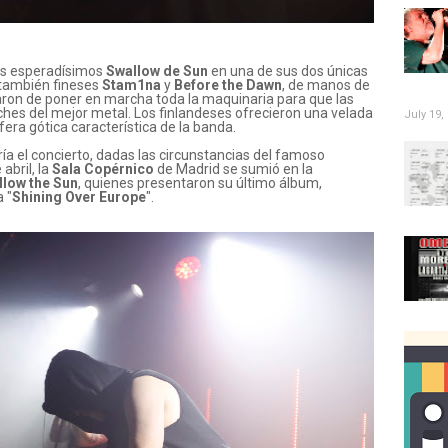
 los esperadísimos
Swallow de Sun
en una de sus dos únicas
también fineses
Stam1na
y
Before the Dawn
, de manos de
aron de poner en marcha toda la maquinaria para que las
hes del mejor metal. Los finlandeses ofrecieron una velada
July 19,
ra gótica característica de la banda.
ría el concierto, dadas las circunstancias del famoso
abril, la
Sala Copérnico
de Madrid se sumió en la
llow the Sun
, quienes presentaron su último álbum,
 "
Shining Over Europe
".