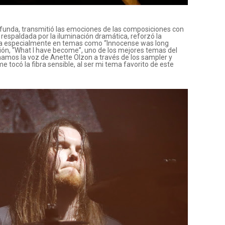
rofunda, transmitió las emociones de las composiciones con
 respaldada por la iluminación dramática, reforzó la
da especialmente en temas como “Innocense was long
ción, “What I have become”, uno de los mejores temas del
chamos la voz de Anette Olzon a través de los sampler y
 tocó la fibra sensible, al ser mi tema favorito de este