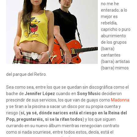
no me he
enterado; a lo
mejor es
rebeldía,
capricho o puro
aburrimiento
de los grupos
(barra)
cantantes
(barra) artistas
(barra) mimos
del parque del Retiro.
Sea como sea, entre los que se quedan sin discográfica como el
bache de
Jennifer López
cuando en
Sony Music
decidieron
prescindir de sus servicios, los que van de guays como
Madonna
y se tiran a la piscina a sacar un disco por su propia cuenta y
riesgo (
sí, ya sé, dónde narices está el riesgo en la Reina del
Pop, preguntaréis, si se la rifan todos
) y los que siguen
currando en su nuevo álbum mientras renegocian contrato
como si nada ocurriese, entre todos estos, decía, está el