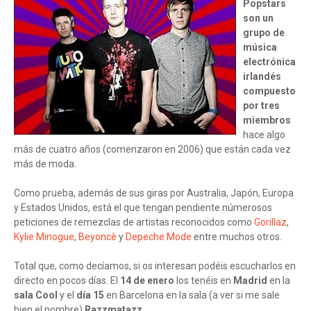
Popstars
son un
grupo de
música
electrónica
irlandés
compuesto
por tres
miembros
hace algo
más de cuatro años (comenzaron en 2006) que están cada vez
más de moda.
Como prueba, además de sus giras por Australia, Japón, Europa
y Estados Unidos, está el que tengan pendiente númerosos
peticiones de remezclas de artistas reconocidos como
Gorillaz
,
Kylie Minogue
,
Beyoncè
y
Depeche Mode
entre muchos otros.
Total que, como decíamos, si os interesan podéis escucharlos en
directo en pocos días. El
14 de enero
los tenéis en
Madrid
en la
sala Cool
y el
día 15
en Barcelona en la sala (a ver si me sale
bien el nombre)
Razzmatazz
.