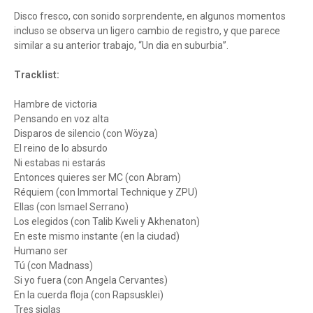
Disco fresco, con sonido sorprendente, en algunos momentos
incluso se observa un ligero cambio de registro, y que parece
similar a su anterior trabajo, “Un dia en suburbia”.
Tracklist:
Hambre de victoria
Pensando en voz alta
Disparos de silencio (con Wöyza)
El reino de lo absurdo
Ni estabas ni estarás
Entonces quieres ser MC (con Abram)
Réquiem (con Immortal Technique y ZPU)
Ellas (con Ismael Serrano)
Los elegidos (con Talib Kweli y Akhenaton)
En este mismo instante (en la ciudad)
Humano ser
Tú (con Madnass)
Si yo fuera (con Angela Cervantes)
En la cuerda floja (con Rapsusklei)
Tres siglas