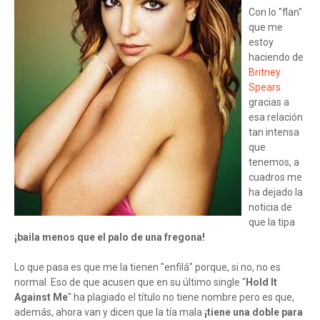
Con lo "flan"
que me
estoy
haciendo de
Britney
Spears
gracias a
esa relación
tan intensa
que
tenemos, a
cuadros me
ha dejado la
noticia de
que la tipa
¡baila menos que el palo de una fregona!
Lo que pasa es que me la tienen "enfilá" porque, si no, no es
normal. Eso de que acusen que en su último single "
Hold It
Against Me
" ha plagiado el título no tiene nombre pero es que,
además, ahora van y dicen que la tía mala
¡tiene una doble para