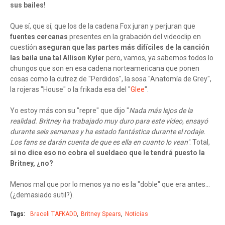
sus bailes!
Que sí, que sí, que los de la cadena Fox juran y perjuran que
fuentes cercanas
presentes en la grabación del videoclip en
cuestión
aseguran que las partes más difíciles de la canción
las baila una tal Allison Kyler
pero, vamos, ya sabemos todos lo
chungos que son en esa cadena norteamericana que ponen
cosas como la cutrez de "Perdidos", la sosa "Anatomía de Grey",
la rojeras "House" o la frikada esa del "
Glee
".
Yo estoy más con su "repre" que dijo "
Nada más lejos de la
realidad. Britney ha trabajado muy duro para este vídeo, ensayó
durante seis semanas y ha estado fantástica durante el rodaje.
Los fans se darán cuenta de que es ella en cuanto lo vean"
. Total,
si no dice eso no cobra el sueldaco que le tendrá puesto la
Britney, ¿no?
Menos mal que por lo menos ya no es la "doble" que era antes...
(¿demasiado sutil?).
Tags:
Braceli TAFKADD
Britney Spears
Noticias