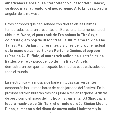
americanos Pere Ubu reinterpretando "The Modern Dance",
su disco más laureado, o el neoyorquino Arto Lindsay,
piedra
angular de la no wave.
Otros nombres que han sonado con fuerza en las últimas
temporadas estarán presentes en Barcelona. La americana del
ubicuo
M. Ward, el post rock de Explosions In The Sky, el
colorista glam pop de Of Montreal, el intimismo folk de The
Tallest Man On Earth, diferentes visiones del crooner actual
de la mano de James Blake y Perfume Genius, el pop con
raíces de Avi Buffalo, el math rock teñido de electrónica de
Battles o el rock psicodélico de The Black Angels
demostrarán por qué han copado los medios especializados de
todo el mundo.
La electrónica y la música de baile en todas sus vertientes
acapararán las últimas horas de cada jornada del festival. En la
próxima edición brillarán clásicos junto a recién llegados. Artistas
de peso como el mago del
hip hop instrumental DJ Shadow, la
locura mash-up de Girl Talk, el directo del dúo Simian Mobile
Disco, el maestro del disco de nuevo cuño Lindstrom y la