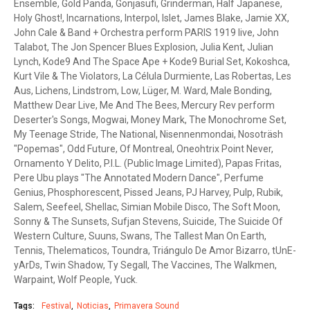
Ensemble, Gold Panda, Gonjasufi, Grinderman, Half Japanese,
Holy Ghost!, Incarnations, Interpol, Islet, James Blake, Jamie XX,
John Cale & Band + Orchestra perform PARIS 1919 live, John
Talabot, The Jon Spencer Blues Explosion, Julia Kent, Julian
Lynch, Kode9 And The Space Ape + Kode9 Burial Set, Kokoshca,
Kurt Vile & The Violators, La Célula Durmiente, Las Robertas, Les
Aus, Lichens, Lindstrom, Low, Lüger, M. Ward, Male Bonding,
Matthew Dear Live, Me And The Bees, Mercury Rev perform
Deserter's Songs, Mogwai, Money Mark, The Monochrome Set,
My Teenage Stride, The National, Nisennenmondai, Nosoträsh
"Popemas", Odd Future, Of Montreal, Oneohtrix Point Never,
Ornamento Y Delito, P.I.L. (Public Image Limited), Papas Fritas,
Pere Ubu plays "The Annotated Modern Dance", Perfume
Genius, Phosphorescent, Pissed Jeans, PJ Harvey, Pulp, Rubik,
Salem, Seefeel, Shellac, Simian Mobile Disco, The Soft Moon,
Sonny & The Sunsets, Sufjan Stevens, Suicide, The Suicide Of
Western Culture, Suuns, Swans, The Tallest Man On Earth,
Tennis, Thelematicos, Toundra, Triángulo De Amor Bizarro, tUnE-
yArDs, Twin Shadow, Ty Segall, The Vaccines, The Walkmen,
Warpaint, Wolf People, Yuck.
Tags:
Festival
Noticias
Primavera Sound