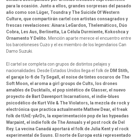
para la ocasión. Junto a ellos, grandes sorpresas del pasado
año como son Lüger, Toundra y The Suicide Of Western
Culture, que compartirán cartel con artistas consagrados y
frescas revelaciones: Ainara LeGardon, Thelemáticos, Dúo
Cobra, Les Aus, Berlinetta, La Célula Durmiente, Kokoshca y
Ornamento Y Delito.
Mención aparte merece el encuentro entre
los barceloneses Cuzo y el ex miembro de los legendarios Can
Damo Suzuki.
El cartel se completa con grupos de distintos pelajes y
nacionalidades. Desde Estados Unidos llega el folk de
DM Stith,
el garaje lo-fi de Ty Segall, el noise de tintes oscuros de The
Soft Moon, el aroma a girl groups de Cults, los drones
amables de Ducktails, el pop sintético de Glasser, el nuevo
proyecto de Bart Davenport Incarnations, el indie-blues
psicodélico de Kurt Vile & The Violators, la mezcla de rock y
electrónica que practica actualmente Mathew Dear, el freak
folk de tUnE-yArDs, la experimentación pop de las hypeadas
Warpaint, el indie folk de The Annuals y el post rock de Del
Rey. La vecina Canadá aportará el folk de Julia Kent y el rock
experimental de Suuns. El norte de Europa está representado