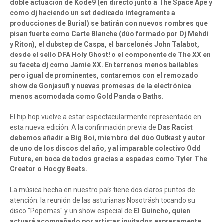
doble actuación de Kode9 (en directo junto a The Space Ape y
como dj haciendo un set dedicado íntegramente a
producciones de Burial) se batirán con nuevos nombres que
pisan fuerte como Carte Blanche (dúo formado por Dj Mehdi
y Riton), el dubstep de Caspa, el barcelonés John Talabot,
desde el sello DFA Holy Ghost! o el componente de The XX en
su faceta dj como Jamie XX. En terrenos menos bailables
pero igual de prominentes, contaremos con el remozado
show de Gonjasufi y nuevas promesas de la electrónica
menos acomodada como Gold Panda o Baths.
El hip hop vuelve a estar espectacularmente representado en
esta nueva edición. A la confirmación previa de
Das Racist
debemos añadir a Big Boi, miembro del dúo Outkast y autor
de uno de los discos del año, y al imparable colectivo Odd
Future, en boca de todos gracias a espadas como Tyler The
Creator o Hodgy Beats.
La música hecha en nuestro país tiene dos claros puntos de
atención: la reunión de las asturianas Nosoträsh tocando su
disco "Popemas" y un show especial de
El Guincho, quien
actuará acompañado por artistas invitados expresamente