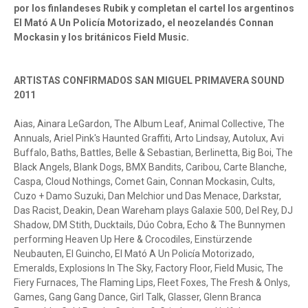
por los finlandeses Rubik y completan el cartel los argentinos
El Mató A Un Policía Motorizado, el neozelandés Connan
Mockasin y los británicos Field Music.
ARTISTAS CONFIRMADOS SAN MIGUEL PRIMAVERA SOUND
2011
Aias, Ainara LeGardon, The Album Leaf, Animal Collective, The
Annuals, Ariel Pink's Haunted Graffiti, Arto Lindsay, Autolux, Avi
Buffalo, Baths, Battles, Belle & Sebastian, Berlinetta, Big Boi, The
Black Angels, Blank Dogs, BMX Bandits, Caribou, Carte Blanche,
Caspa, Cloud Nothings, Comet Gain, Connan Mockasin, Cults,
Cuzo + Damo Suzuki, Dan Melchior und Das Menace, Darkstar,
Das Racist, Deakin, Dean Wareham plays Galaxie 500, Del Rey, DJ
Shadow, DM Stith, Ducktails, Dúo Cobra, Echo & The Bunnymen
performing Heaven Up Here & Crocodiles, Einstürzende
Neubauten, El Guincho, El Mató A Un Policía Motorizado,
Emeralds, Explosions In The Sky, Factory Floor, Field Music, The
Fiery Furnaces, The Flaming Lips, Fleet Foxes, The Fresh & Onlys,
Games, Gang Gang Dance, Girl Talk, Glasser, Glenn Branca