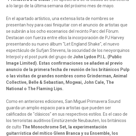
a lo largo de la última semana del próximo mes de mayo.
En el apartado artístico, una extensa lista de nombres se
presentan hoy para casi finiquitar con el anuncio de artistas que
se subirán a los ocho escenarios del recinto Parc del Fòrum.
Destacan con fuerza entre ellos la incorporación de PJ Harvey
presentando su nuevo álbum "Let England Shake", el nuevo
espectáculo de Sufjan Stevens, la oscuridad de los neoyorquinos
Interpol y el post punk del grupo de
John Lydon P.I.L. (Public
Image Limited). Estas confirmaciones se añaden al previo
anuncio de la primera fecha de reunión de los británicos Pulp
o las visitas de grandes nombres como Grinderman, Animal
Collective, Belle & Sebastian, Mogwai, John Cale, The
National o The Flaming Lips.
Como en anteriores ediciones, San Miguel Primavera Sound
guarda un amplio espacio para artistas que pueden ser
calificados de "clásicos" en sus respectivos estilos. Es el caso de
los terroristas auditivos Einstürzende Neubauten, los británicos
de culto
The Monochrome Set, la experimentación
guitarrística del mítico Glenn Branca y su Ensemble, los