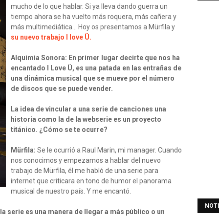
mucho de lo que hablar. Si ya lleva dando guerra un
tiempo ahora se ha vuelto más roquera, más cañera y
más multimediática… Hoy os presentamos a Mürfila y
su nuevo trabajo I love Ü.
Alquimia Sonora: En primer lugar decirte que nos ha
encantado I Love Ü, es una patada en las entrañas de
una dinámica musical que se mueve por el número
de discos que se puede vender.
La idea de vincular a una serie de canciones una
historia como la de la webserie es un proyecto
titánico. ¿Cómo se te ocurre?
Mürfila:
Se le ocurrió a Raul Marin, mi manager. Cuando
nos conocimos y empezamos a hablar del nuevo
trabajo de Mürfila, él me habló de una serie para
internet que criticara en tono de humor el panorama
musical de nuestro país. Y me encantó.
NOT
a serie es una manera de llegar a más público o un