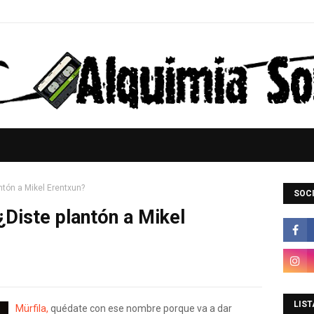
antón a Mikel Erentxun?
SOCI
 ¿Diste plantón a Mikel
LIST
Mürfila,
quédate con ese nombre porque va a dar