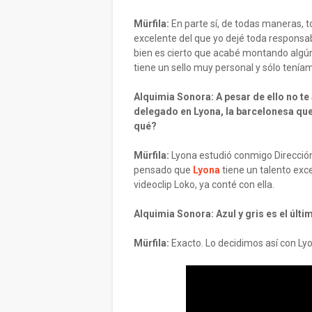
Mürfila:
En parte sí, de todas maneras, t
excelente del que yo dejé toda responsab
bien es cierto que acabé montando algúnc
tiene un sello muy personal y sólo teníamo
Alquimia Sonora: A pesar de ello no te
delegado en Lyona, la barcelonesa que
qué?
Mürfila:
Lyona estudió conmigo Direcci
pensado que
Lyona
tiene un talento exc
videoclip Loko, ya conté con ella.
Alquimia Sonora: Azul y gris es el últ
Mürfila:
Exacto. Lo decidimos así con Ly