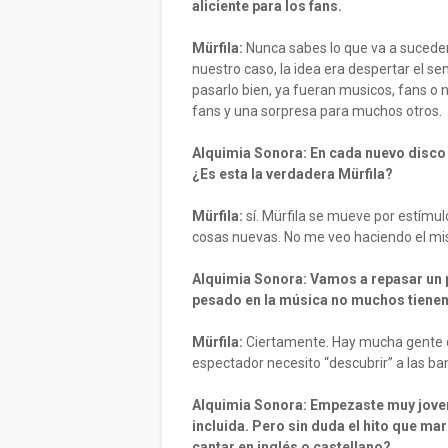
aliciente para los fans.
Mürfila:
Nunca sabes lo que va a suceder 
nuestro caso, la idea era despertar el s
pasarlo bien, ya fueran musicos, fans o 
fans y una sorpresa para muchos otros.
Alquimia Sonora: En cada nuevo disco 
¿Es esta la verdadera Mürfila?
Mürfila:
sí. Mürfila se mueve por estímu
cosas nuevas. No me veo haciendo el mi
Alquimia Sonora: Vamos a repasar un p
pesado en la música no muchos tienen 
Mürfila:
Ciertamente. Hay mucha gente q
espectador necesito “descubrir” a las b
Alquimia Sonora: Empezaste muy jovenc
incluida. Pero sin duda el hito que ma
cantar en inglés o castellano?