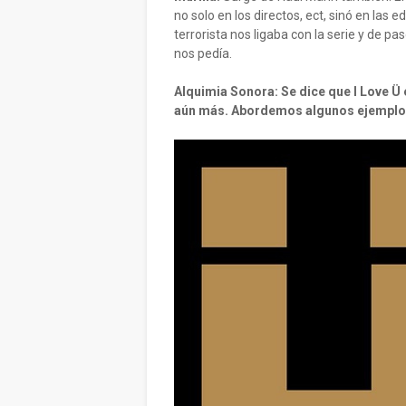
no solo en los directos, ect, sinó en las e
terrorista nos ligaba con la serie y de 
nos pedía.
Alquimia Sonora: Se dice que I Love Ü e
aún más. Abordemos algunos ejemplos