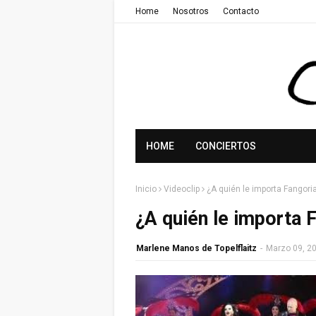
Home
Nosotros
Contacto
HOME
CONCIERTOS
Inicio
Videoclip
¿A quién le importa Fangori
¿A quién le importa 
Marlene Manos de Topelflaitz
-
Marzo 09, 2