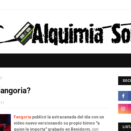
a?
SOCI
Fangoria?
011
F
angoria
publicó la astracanada del día con un
video nuevo versionando su propio himno "a
LIST
quien le importa" grabado en Benidorm
, con