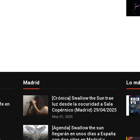
Madrid
Lo má
[Crónica] Swallow the Sun trae
fe en
luz desde la oscuridad a Sala
Copérnico (Madrid) 29/04/2025
May 01, 2025
[Agenda] Swallow the sun
llegarán en unos días a España
s
con dos citas en Madrid y