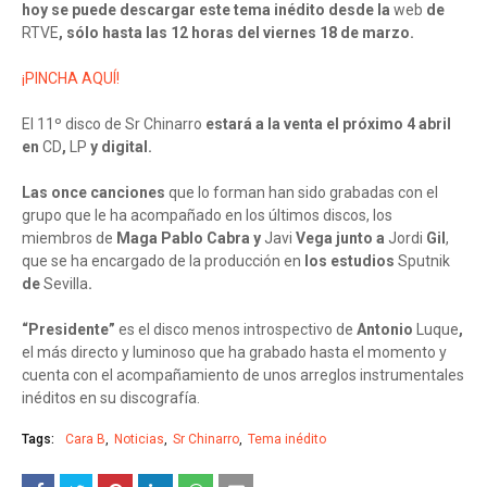
hoy se puede descargar este tema inédito desde la
web
de
RTVE
, sólo hasta las 12 horas del viernes 18 de marzo.
¡PINCHA AQUÍ!
El 11º disco de Sr Chinarro
estará a la venta el próximo 4 abril
en
CD
,
LP
y digital.
Las once canciones
que lo forman han sido grabadas con el
grupo que le ha acompañado en los últimos discos, los
miembros de
Maga Pablo Cabra y
Javi
Vega junto a
Jordi
Gil
,
que se ha encargado de la producción en
los estudios
Sputnik
de
Sevilla
.
“Presidente”
es el disco menos introspectivo de
Antonio
Luque
,
el más directo y luminoso que ha grabado hasta el momento y
cuenta con el acompañamiento de unos arreglos instrumentales
inéditos en su discografía.
Tags:
Cara B
Noticias
Sr Chinarro
Tema inédito