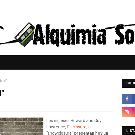
ival"
SOCI
l"
1
Los ingleses Howard and Guy
Lawrence,
Disclosure
, o
LIST
"snowclosure"
presentan hoy un