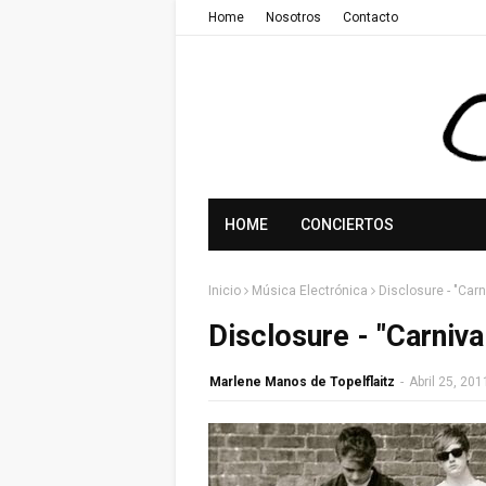
Home
Nosotros
Contacto
HOME
CONCIERTOS
Inicio
Música Electrónica
Disclosure - "Carn
Disclosure - "Carniva
Marlene Manos de Topelflaitz
-
Abril 25, 201