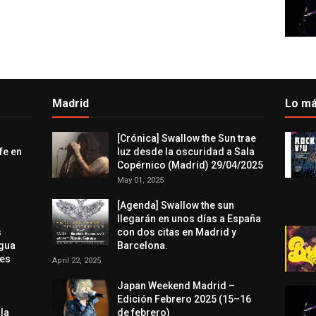
Madrid
Lo má
[Crónica] Swallow the Sun trae
fe en
luz desde la oscuridad a Sala
Copérnico (Madrid) 29/04/2025
May 01, 2025
[Agenda] Swallow the sun
llegarán en unos días a España
s
con dos citas en Madrid y
agua
Barcelona.
res
April 22, 2025
Japan Weekend Madrid –
Edición Febrero 2025 (15–16
 la
de febrero)