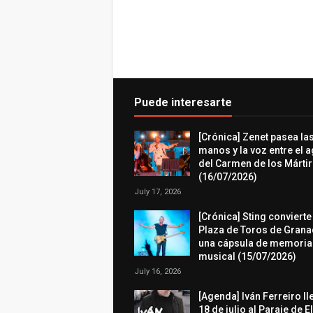
Puede interesarte
[Crónica] Zenet pasea la
manos y la voz entre el 
del Carmen de los Márti
(16/07/2026)
July 17, 2026
[Crónica] Sting convierte
Plaza de Toros de Grana
una cápsula de memoria
musical (15/07/2026)
July 16, 2026
[Agenda] Iván Ferreiro ll
18 de julio al Paraje de E