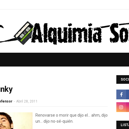
SOCI
unky
Defensor
-
Abril 28, 2011
Renovarse o morir que dijo el... ahm, dijo
un... dijo no-sé-quién.
LIST