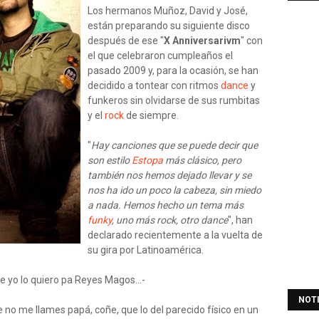
Los hermanos Muñoz, David y José,
están preparando su siguiente disco
después de ese "
X Anniversarivm
" con
el que celebraron cumpleaños el
pasado 2009 y, para la ocasión, se han
decidido a tontear con ritmos
dance
y
funkeros sin olvidarse de sus rumbitas
y el
rock
de siempre.
"
Hay canciones que se puede decir que
son estilo
Estopa
más clásico, pero
también nos hemos dejado llevar y se
nos ha ido un poco la cabeza, sin miedo
a nada. Hemos hecho un tema más
funky
, uno más rock, otro dance
", han
declarado recientemente a la vuelta de
su gira por Latinoamérica.
 yo lo quiero pa Reyes Magos...-
NOT
ue no me llames papá, coñe, que lo del parecido físico en un