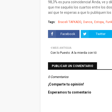
98,3% es pura coincidencia! Anda, ve y di
que me saquéis los cuartos entre los dos.
así que te esperas a que lo publiquen los
Tags:
Braceli TAFKADD
Dance
Estopa
Fun
Facebook
Twitter
MÁS ANTIGUA
Con lo Puesto: A la mierda con tó
PUBLICAR UN COMENTARIO
0 Comentarios
¡Comparte tu opinión!
Esperamos tu comentario