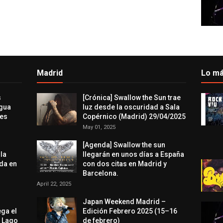
Madrid
Lo má
s
[Crónica] Swallow the Sun trae
agua
luz desde la oscuridad a Sala
res
Copérnico (Madrid) 29/04/2025
May 01, 2025
[Agenda] Swallow the sun
 la
llegarán en unos días a España
da en
con dos citas en Madrid y
Barcelona.
April 22, 2025
Japan Weekend Madrid –
ega el
Edición Febrero 2025 (15–16
l Lago
de febrero)